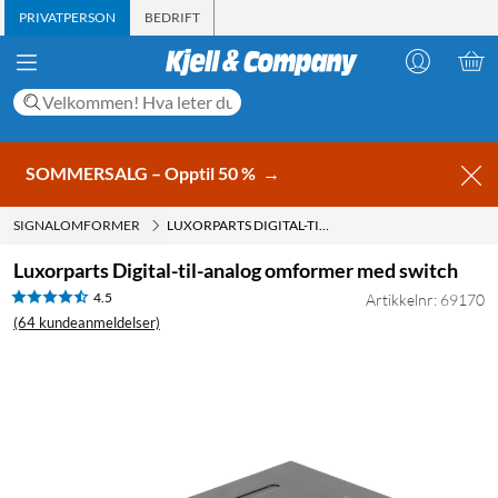
PRIVATPERSON
BEDRIFT
SOMMERSALG – Opptil 50 %
→
SIGNALOMFORMER
LUXORPARTS DIGITAL-TIL-ANALOG OMFORMER MED SWITCH
Luxorparts Digital-til-analog omformer med switch
4.5
Artikkelnr: 69170
(64 kundeanmeldelser)