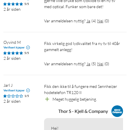
gjerne ville bruke som lydkilde til en ny tv 
5/5
med optical. Funker som bare det!
2 år siden
Var anmeldelsen nyttig?
Ja
(
4
)
Nei
(
0
)
Øyvind M
Fikk virkelig god lydkvalitet fra ny tv til 40år 
Verifisert kjøper
gammelt anlegg!
5/5
2 år siden
Var anmeldelsen nyttig?
Ja
(
5
)
Nei
(
0
)
Jarl J
Fikk den ikke til å fungere med Sennheizer 
Verifisert kjøper
hodetelefon TR120 II
1/5
Meget hyggelig betjening. 
2 år siden
Thor S - Kjell & Company
Hei!
