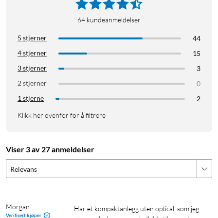
64
kundeanmeldelser
5 stjerner
44
4 stjerner
15
3 stjerner
3
2 stjerner
0
1 stjerne
2
Klikk her ovenfor for å filtrere
Viser 3 av 27 anmeldelser
Relevans
Morgan
Har et kompaktanlegg uten optical, som jeg 
Verifisert kjøper