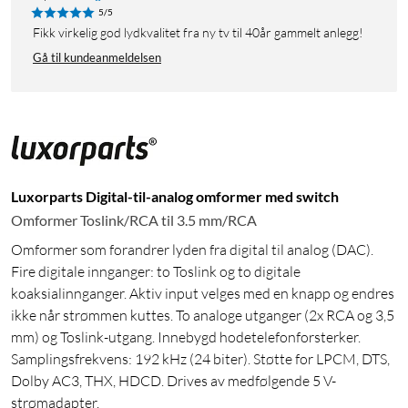
5/5
Fikk virkelig god lydkvalitet fra ny tv til 40år gammelt anlegg!
Gå til kundeanmeldelsen
Luxorparts Digital-til-analog omformer med switch
Omformer Toslink/RCA til 3.5 mm/RCA
Omformer som forandrer lyden fra digital til analog (DAC).
Fire digitale innganger: to Toslink og to digitale
koaksialinnganger. Aktiv input velges med en knapp og endres
ikke når strømmen kuttes. To analoge utganger (2x RCA og 3,5
mm) og Toslink-utgang. Innebygd hodetelefonforsterker.
Samplingsfrekvens: 192 kHz (24 biter). Støtte for LPCM, DTS,
Dolby AC3, THX, HDCD. Drives av medfølgende 5 V-
strømadapter.