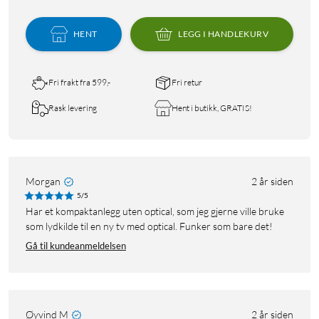
HENT
LEGG I HANDLEKURV
Fri frakt fra 599,-
Fri retur
Rask levering
Hent i butikk, GRATIS!
Morgan
2 år siden
5/5
Har et kompaktanlegg uten optical, som jeg gjerne ville bruke
som lydkilde til en ny tv med optical. Funker som bare det!
Gå til kundeanmeldelsen
Øyvind M
2 år siden