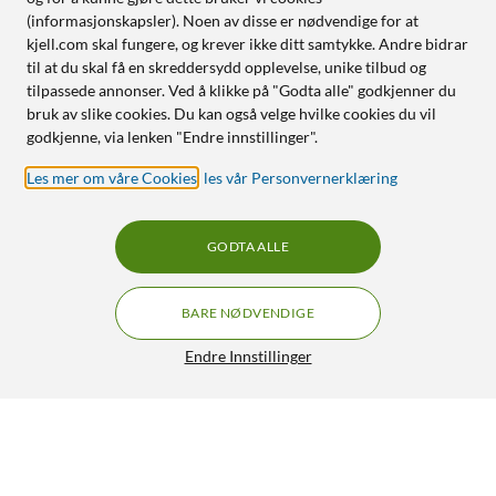
(informasjonskapsler). Noen av disse er nødvendige for at
kjell.com skal fungere, og krever ikke ditt samtykke. Andre bidrar
til at du skal få en skreddersydd opplevelse, unike tilbud og
tilpassede annonser. Ved å klikke på "Godta alle" godkjenner du
bruk av slike cookies. Du kan også velge hvilke cookies du vil
godkjenne, via lenken "Endre innstillinger".
Les mer om våre Cookies
,
les vår Personvernerklæring
GODTA ALLE
BARE NØDVENDIGE
Endre Innstillinger
Luxorparts Digital-til-analog omformer med switch
499,90
4.5/5
HENT
LEGG I HANDLEKURV