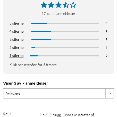
17
kundeanmeldelser
5 stjerner
4
4 stjerner
5
3 stjerner
5
2 stjerner
1
1 stjerne
2
Klikk her ovenfor for å filtrere
Viser 3 av 7 anmeldelser
Relevans
Roy I
Fin XLR plugg. Gode skruefester på 