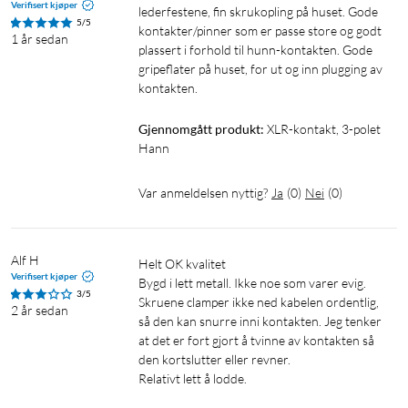
Verifisert kjøper
lederfestene, fin skrukopling på huset. Gode 
5/5
kontakter/pinner som er passe store og godt 
1 år sedan
plassert i forhold til hunn-kontakten. Gode 
gripeflater på huset, for ut og inn plugging av 
kontakten.
Gjennomgått produkt:
XLR-kontakt, 3-polet 
Hann
Var anmeldelsen nyttig?
Ja
(
0
)
Nei
(
0
)
Alf H
Helt OK kvalitet

Verifisert kjøper
Bygd i lett metall. Ikke noe som varer evig.

3/5
Skruene clamper ikke ned kabelen ordentlig, 
2 år sedan
så den kan snurre inni kontakten. Jeg tenker 
at det er fort gjort å tvinne av kontakten så 
den kortslutter eller revner.

Relativt lett å lodde.