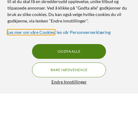
til at du skal få en skreddersydd opplevelse, unike tilbud og
tilpassede annonser. Ved å klikke på "Godta alle" godkjenner du
bruk av slike cookies. Du kan også velge hvilke cookies du vil
godkjenne, via lenken "Endre innstillinger".
Les mer om våre Cookies
,
les vår Personvernerklæring
GODTA ALLE
BARE NØDVENDIGE
Endre Innstillinger
XLR-kontakt, 3-polet Hunn
79,90
3.5/5
HENT
LEGG I HANDLEKURV