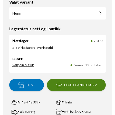
Valgt variant
Hunn
Lagerstatus nett og i butikk
Nettlager
20+ st
2-6 virkedagers leveringstid
Butikk
Velg din butikk
Finnes i 15 butikker.
HENT
LEGG I HANDLEKURV
Fri frakt fra 599,-
Fri retur
Rask levering
Hent i butikk, GRATIS!