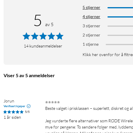
5 stjerner
5
4 stjerner
av 5
3 stjerner
2 stjerner
1 stjerne
14
kundeanmeldelser
Klikk her ovenfor for å filtre
Viser 5 av 5 anmeldelser
Jorun
⭐️⭐️⭐️⭐️⭐️  

Verifisert kjøper
Beste valget i prisklassen – superlett, diskret og allsid
5/5
1 år siden
Jeg vurderte flere alternativer som RØDE Wirele
mye for pengene: To sendere følger med, lyddemp