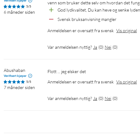
Verifisert kjøper
venn som bruker dette selv om hvordan det fung
5/5
God lydkvalitet, Du kan heve og senke lyde
6 måneder siden
Svensk bruksanvisning mangler
Anmeldelsen er oversatt fra svensk
Vis original
Var anmeldelsen nyttig?
Ja
(
0
)
Nei
(
0
)
Abushaban
Flott ... jeg elsker det
Verifisert kjøper
Anmeldelsen er oversatt fra svensk
Vis original
5/5
7 måneder siden
Var anmeldelsen nyttig?
Ja
(
0
)
Nei
(
0
)