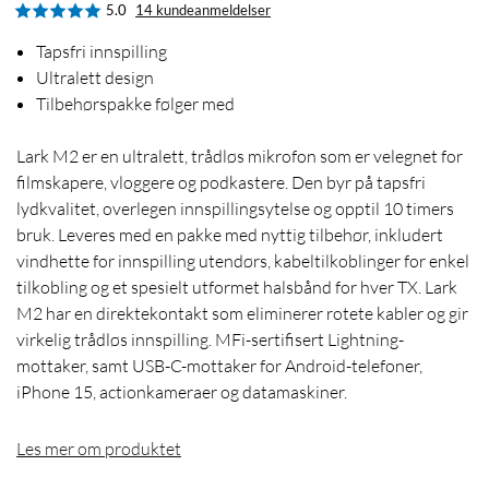
5.0
14 kundeanmeldelser
Tapsfri innspilling
Ultralett design
Tilbehørspakke følger med
Lark M2 er en ultralett, trådløs mikrofon som er velegnet for
filmskapere, vloggere og podkastere. Den byr på tapsfri
lydkvalitet, overlegen innspillingsytelse og opptil 10 timers
bruk. Leveres med en pakke med nyttig tilbehør, inkludert
vindhette for innspilling utendørs, kabeltilkoblinger for enkel
tilkobling og et spesielt utformet halsbånd for hver TX. Lark
M2 har en direktekontakt som eliminerer rotete kabler og gir
virkelig trådløs innspilling. MFi-sertifisert Lightning-
mottaker, samt USB-C-mottaker for Android-telefoner,
iPhone 15, actionkameraer og datamaskiner.
Les mer om produktet