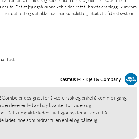
en er lett å ha med seg, superenkel i bruk, og den lille "katten" som 
 er ute. Det at jeg også kunne koble den rett til høyttaleranlegg i kursrom 
innes det rett og slett ikke noe mer komplett og intuitivt trådløst system. 
 perfekt.
Rasmus M - Kjell & Company
 Combo er designet for å være rask og enkel å komme i gang 
den leverer lyd av høy kvalitet for video og 
n. Det kompakte ladeetuiet gjør systemet enkelt å 
ladet, noe som bidrar til en enkel og pålitelig 