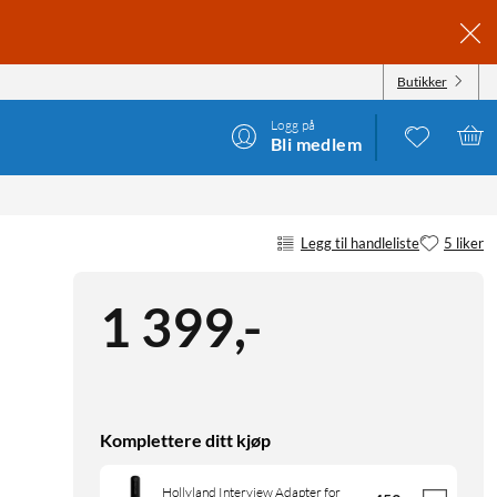
Butikker
Logg på
Bli medlem
Legg til handleliste
5 liker
1 399
,
-
Komplettere ditt kjøp
Hollyland Interview Adapter for