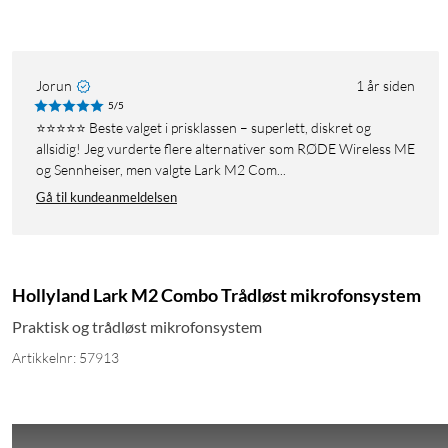
Jorun
1 år siden
5/5
⭐️⭐️⭐️⭐️⭐️ Beste valget i prisklassen – superlett, diskret og
allsidig! Jeg vurderte flere alternativer som RØDE Wireless ME
og Sennheiser, men valgte Lark M2 Com...
Gå til kundeanmeldelsen
Hollyland Lark M2 Combo Trådløst mikrofonsystem
Praktisk og trådløst mikrofonsystem
Artikkelnr: 57913