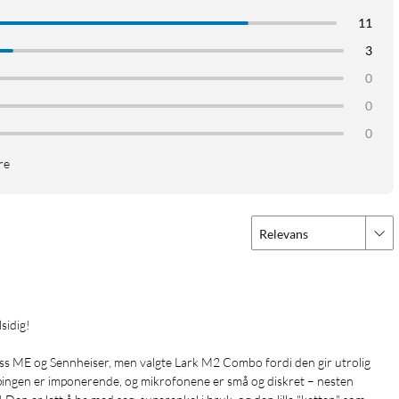
11
3
0
0
0
re
Relevans
ig!  

ss ME og Sennheiser, men valgte Lark M2 Combo fordi den gir utrolig 
ingen er imponerende, og mikrofonene er små og diskret – nesten 