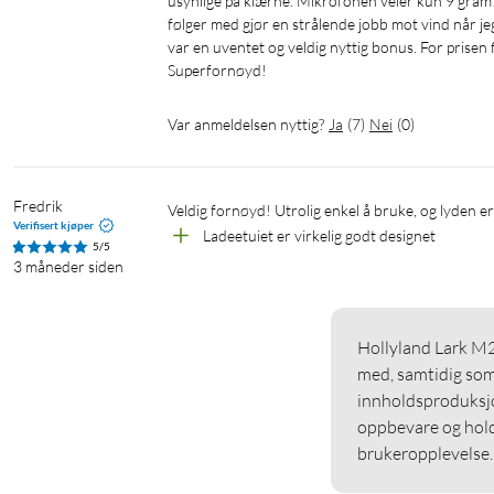
usynlige på klærne. Mikrofonen veier kun 9 gram! D
følger med gjør en strålende jobb mot vind når jeg
var en uventet og veldig nyttig bonus. For prisen f
Var anmeldelsen nyttig?
Ja
(
7
)
Nei
(
0
)
Fredrik
Veldig fornøyd! Utrolig enkel å bruke, og lyden er
Verifisert kjøper
Ladeetuiet er virkelig godt designet
5/5
3 måneder siden
Hollyland Lark M2
med, samtidig som 
innholdsproduksjo
oppbevare og holde 
brukeropplevelse.