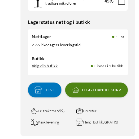
459
,
-
trådløse mikrofoner
Lagerstatus nett og i butikk
Nettlager
1+ st
2-6 virkedagers leveringstid
Butikk
Velg din butikk
Finnes i 1 butikk.
HENT
LEGG I HANDLEKURV
Fri frakt fra 599,-
Fri retur
Rask levering
Hent i butikk, GRATIS!