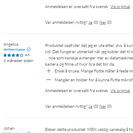
Anmeldelsen er oversatt fra svensk
Vis original
Var anmeldelsen nyttig?
Ja
(
0
)
Nei
(
0
)
Angelica
Produktet oppfyller det jeg er ute etter, dvs. å kunne gi meg selv god lyd til videoene mine og la andre i sirkelen også få god 
Verifisert kjøper
lyd. Det fungerer utmerket når jeg kobler det til m
4/5
... noe som kanskje avhenger mer av datamaskinen 
6 måneder siden
kamera og finne ut hvor bra det blir da.
Enkel å bruke, Mange flotte måter å feste m
Mangler en holder for å kunne flytte mikro
Anmeldelsen er oversatt fra svensk
Vis original
Var anmeldelsen nyttig?
Ja
(
0
)
Nei
(
0
)
Johan
Elsker dette produktet. MEN veldig vanskelig å forstå i starten. Instruksjonene er ikke på svensk. Jeg ba om hjelp fra en 