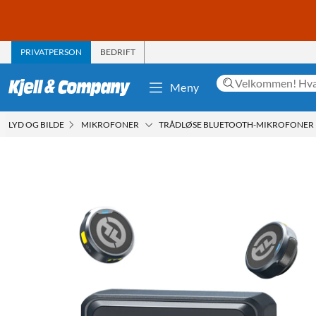
PRIVATPERSON
BEDRIFT
Meny
LYD OG BILDE
MIKROFONER
TRÅDLØSE BLUETOOTH-MIKROFONER