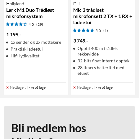
Hollyland
DJI
Lark M1 Duo Trådløst
Mic 3 trådløst
mikrofonsystem
mikrofonsett 2 TX + 1 RX +
ladeetui
4.0
(29)
5.0
(1)
1 199
,
-
3 749
,
-
1x sender og 2x mottakere
Opptil 400 m trådløs
Praktisk ladeetui
rekkevidde
Hifi-lydkvalitet
32-bits float internt opptak
28 timers batteritid med
etuiet
Nettlager
:
Ikke på lager
Nettlager
:
Ikke på lager
Bli medlem hos