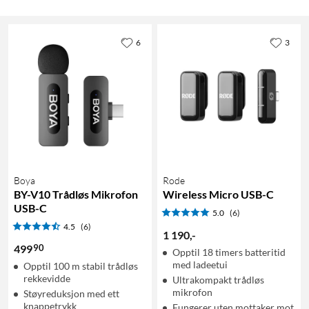
6
3
Boya
Rode
BY-V10 Trådløs Mikrofon
Wireless Micro USB-C
USB-C
5.0
(6)
4.5
(6)
1 190
,
-
90
499
Opptil 18 timers batteritid
med ladeetui
Opptil 100 m stabil trådløs
rekkevidde
Ultrakompakt trådløs
mikrofon
Støyreduksjon med ett
knappetrykk
Fungerer uten mottaker mot