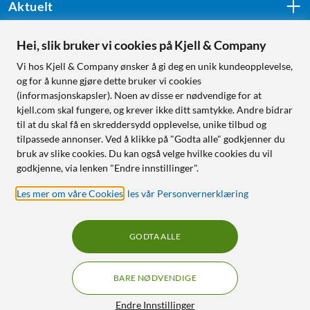
Aktuelt
Hei, slik bruker vi cookies på Kjell & Company
Følg oss
Vi hos Kjell & Company ønsker å gi deg en unik kundeopplevelse,
og for å kunne gjøre dette bruker vi cookies
(informasjonskapsler). Noen av disse er nødvendige for at
kjell.com skal fungere, og krever ikke ditt samtykke. Andre bidrar
Handle fra:
til at du skal få en skreddersydd opplevelse, unike tilbud og
tilpassede annonser. Ved å klikke på "Godta alle" godkjenner du
Sverige
bruk av slike cookies. Du kan også velge hvilke cookies du vil
Norge
godkjenne, via lenken "Endre innstillinger".
Les mer om våre Cookies
,
les vår Personvernerklæring
GODTA ALLE
BARE NØDVENDIGE
RÅD OG TILBEHØR TIL
HJEMMEELEKTRONIKK
Filtre
Endre Innstillinger