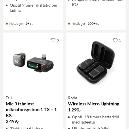
iOS
Opptil 9 timer driftstid per
lading
Nettlager
:
1+ st
Nettlager
:
100+ st
0
1
DJI
Rode
Mic 3 trådløst
Wireless Micro Lightning
mikrofonsystem 1 TX + 1
1 290
,
-
RX
Opptil 18 timers batteritid
2 499
,
-
med ladeetui
32-bits float intern
Ultrakompakt trådløs