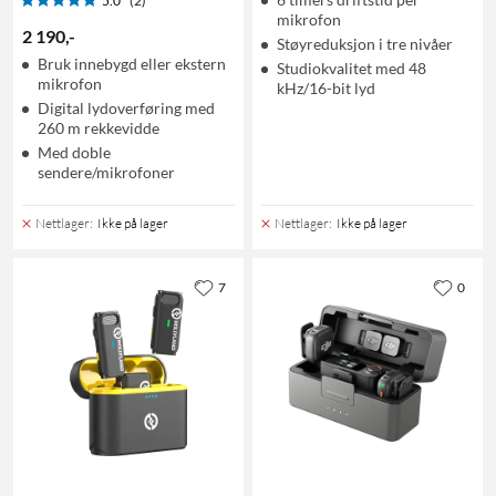
5.0
(2)
mikrofon
2 190
,
-
Støyreduksjon i tre nivåer
Bruk innebygd eller ekstern
Studiokvalitet med 48
mikrofon
kHz/16-bit lyd
Digital lydoverføring med
260 m rekkevidde
Med doble
sendere/mikrofoner
Nettlager
:
Ikke på lager
Nettlager
:
Ikke på lager
7
0