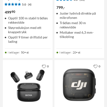
5.0
(4)
799
,
-
90
499
Juster lydnivå direkte på
mikrofonen
Opptil 100 m stabil trådløs
rekkevidde
Trådløs med 30 m
rekkevidde
Støyreduksjon med ett
knappetrykk
Mottaker med 6,3 mm-
tilkobling
Opptil 9 timer driftstid per
lading
Nettlager
:
50+ st
Nettlager
:
20+ st
0
0