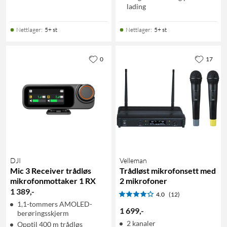
lading
Nettlager
:
5+ st
Nettlager
:
5+ st
0
17
DJI
Velleman
Mic 3 Receiver trådløs
Trådløst mikrofonsett med
mikrofonmottaker 1 RX
2 mikrofoner
1 389
,
-
4.0
(12)
1,1-tommers AMOLED-
1 699
,
-
berøringsskjerm
2 kanaler
Opptil 400 m trådløs