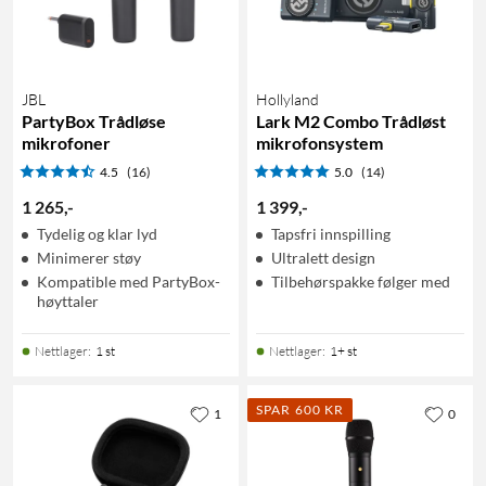
JBL
Hollyland
PartyBox Trådløse
Lark M2 Combo Trådløst
mikrofoner
mikrofonsystem
4.5
(16)
5.0
(14)
1 265
,
-
1 399
,
-
Tydelig og klar lyd
Tapsfri innspilling
Minimerer støy
Ultralett design
Kompatible med PartyBox-
Tilbehørspakke følger med
høyttaler
Nettlager
:
1 st
Nettlager
:
1+ st
SPAR 600 KR
1
0