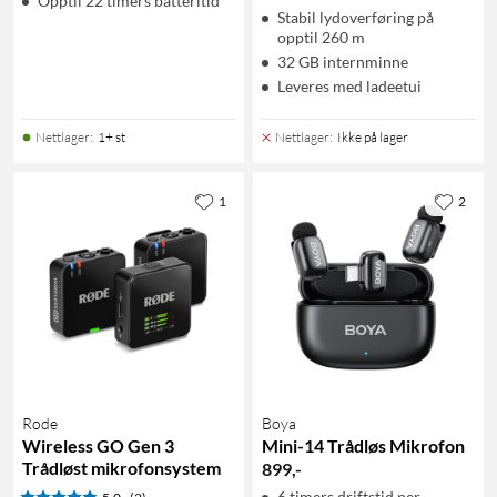
Opptil 22 timers batteritid
Stabil lydoverføring på
opptil 260 m
32 GB internminne
Leveres med ladeetui
Nettlager
:
1+ st
Nettlager
:
Ikke på lager
1
2
Rode
Boya
Wireless GO Gen 3
Mini-14 Trådløs Mikrofon
Trådløst mikrofonsystem
899
,
-
6 timers driftstid per