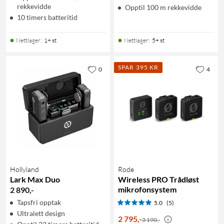
rekkevidde
Opptil 100 m rekkevidde
10 timers batteritid
Nettlager
:
1+ st
Nettlager
:
5+ st
SPAR 395 KR
0
4
Hollyland
Rode
Lark Max Duo
Wireless PRO Trådløst
mikrofonsystem
2 890
,
-
Tapsfri opptak
5.0
(5)
Ultralett design
2 795
,
-
3 190,-