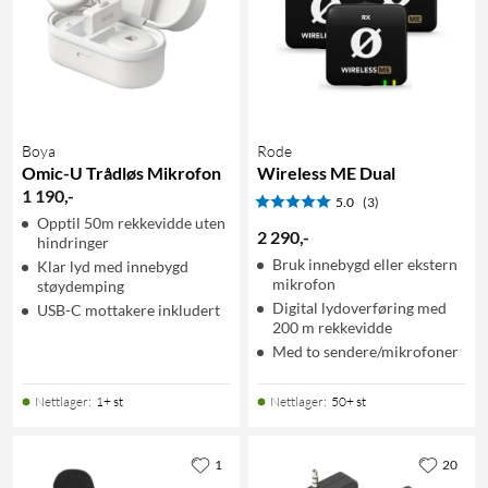
Boya
Rode
Omic-U Trådløs Mikrofon
Wireless ME Dual
1 190
,
-
5.0
(3)
Opptil 50m rekkevidde uten
2 290
,
-
hindringer
Bruk innebygd eller ekstern
Klar lyd med innebygd
mikrofon
støydemping
Digital lydoverføring med
USB-C mottakere inkludert
200 m rekkevidde
Med to sendere/mikrofoner
Nettlager
:
1+ st
Nettlager
:
50+ st
1
20