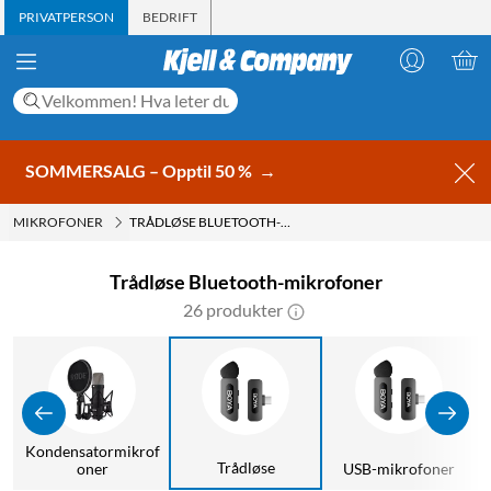
PRIVATPERSON
BEDRIFT
SOMMERSALG – Opptil 50 %
→
MIKROFONER
TRÅDLØSE BLUETOOTH-MIKROFONER
Trådløse Bluetooth-mikrofoner
26 produkter
Kondensatormikrof
Trådløse
oner
USB-mikrofoner