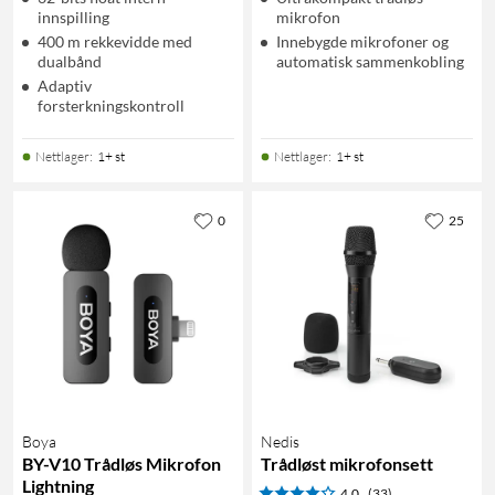
innspilling
mikrofon
400 m rekkevidde med
Innebygde mikrofoner og
dualbånd
automatisk sammenkobling
Adaptiv
forsterkningskontroll
Nettlager
:
1+ st
Nettlager
:
1+ st
0
25
Boya
Nedis
BY-V10 Trådløs Mikrofon
Trådløst mikrofonsett
Lightning
4.0
(33)