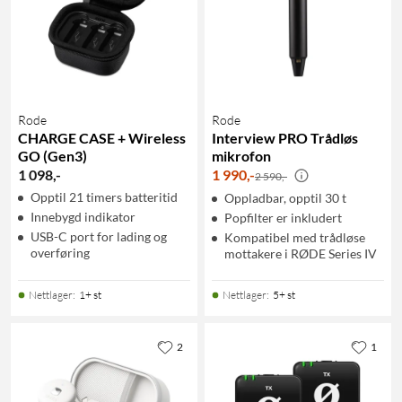
Rode
Rode
CHARGE CASE + Wireless
Interview PRO Trådløs
GO (Gen3)
mikrofon
1 098
,
-
1 990
,
-
2 590,-
Opptil 21 timers batteritid
Oppladbar, opptil 30 t
Innebygd indikator
Popfilter er inkludert
USB-C port for lading og
Kompatibel med trådløse
overføring
mottakere i RØDE Series IV
Nettlager
:
1+ st
Nettlager
:
5+ st
2
1