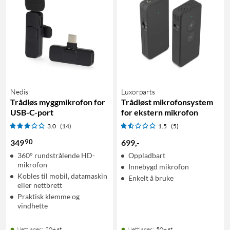
Nedis
Luxorparts
Trådløs myggmikrofon for
Trådløst mikrofonsystem
USB-C-port
for ekstern mikrofon
3.0
(14)
1.5
(5)
90
349
699
,
-
360° rundstrålende HD-
Oppladbart
mikrofon
Innebygd mikrofon
Kobles til mobil, datamaskin
Enkelt å bruke
eller nettbrett
Praktisk klemme og
vindhette
Nettlager
:
20+ st
Nettlager
:
50+ st