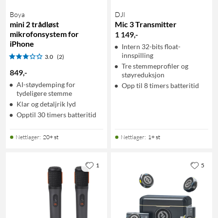
Boya
DJI
mini 2 trådløst
Mic 3 Transmitter
mikrofonsystem for
1 149
,
-
iPhone
Intern 32-bits float-
innspilling
3.0
(2)
Tre stemmeprofiler og
849
,
-
støyreduksjon
AI-støydemping for
Opp til 8 timers batteritid
tydeligere stemme
Klar og detaljrik lyd
Opptil 30 timers batteritid
Nettlager
:
20+ st
Nettlager
:
1+ st
1
5