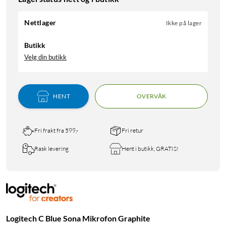
Nettlager
Ikke på lager
Butikk
Velg din butikk
HENT
OVERVÅK
Fri frakt fra 599,-
Fri retur
Rask levering
Hent i butikk, GRATIS!
Logitech C Blue Sona Mikrofon Graphite