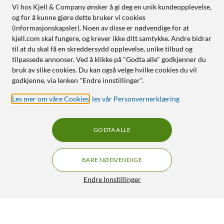
Vi hos Kjell & Company ønsker å gi deg en unik kundeopplevelse,
og for å kunne gjøre dette bruker vi cookies
(informasjonskapsler). Noen av disse er nødvendige for at
kjell.com skal fungere, og krever ikke ditt samtykke. Andre bidrar
til at du skal få en skreddersydd opplevelse, unike tilbud og
tilpassede annonser. Ved å klikke på "Godta alle" godkjenner du
bruk av slike cookies. Du kan også velge hvilke cookies du vil
godkjenne, via lenken "Endre innstillinger".
Les mer om våre Cookies
,
les vår Personvernerklæring
GODTA ALLE
BARE NØDVENDIGE
Endre Innstillinger
Logitech C Blue Sona Mikrofon Graphite
4 190,-
5/5