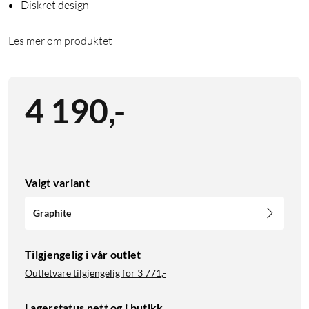
Diskret design
Les mer om produktet
4 190
,
-
Valgt variant
Graphite
Tilgjengelig i vår outlet
Outletvare tilgjengelig for
3 771,-
Lagerstatus nett og i butikk