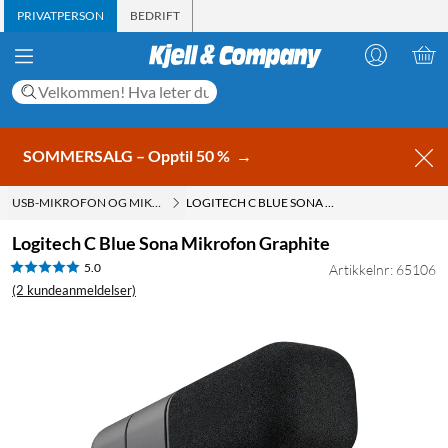
PRIVATPERSON
BEDRIFT
SOMMERSALG – Opptil 50 %
→
USB-MIKROFON OG MIKROFON TIL DATAMASKIN
LOGITECH C BLUE SONA MIKROFON GRAPHITE
Logitech C Blue Sona Mikrofon Graphite
5.0
Artikkelnr: 65106
(2 kundeanmeldelser)