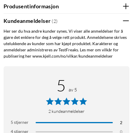
Produsentinformasjon
Kundeanmeldelser
(
2
)
Passende tilbehør
Her ser du hva andre kunder synes. Vi viser alle anmeldelser for å
XLR-kabel (selges separat), eksempelvis
(
37100
)
.
gjøre det enklere for deg å velge rett produkt. Anmeldelsene skrives
Datalydgrensesnitt (selges separat), eksempelvis
(
23964
)
.
utelukkende av kunder som har kjøpt produktet. Karakterer og
Mikrofonarm (selges separat), eksempelvis
(
57736
)
.
anmeldelser administreres av TestFreaks. Les mer om vilkår for
publisering her www.kjell.com/no/vilkar/kundeanmeldelser
Leveres med
Blue Sona-mikrofon
Ekstra putebeskyttelse
5
Mikrofonstativadapter på 3/8 tommer
av 5
Hurtigstartguide
Spesifikasjoner
2
kundeanmeldelser
Omformertype: Dynamisk
5 stjerner
2
Retningskarakteristikk: Superkardioide
Frekvensområde: 40 Hz – 18 kHz
4 stjerner
0