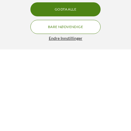
GODTA ALLE
BARE NØDVENDIGE
Endre Innstillinger
Luxorparts Portabel CD-spiller
GRATIS FRAKT
4/5
649,-
HENT
LEGG I HANDLEKURV