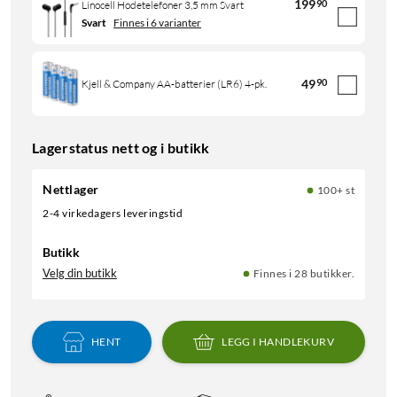
199
90
Linocell Hodetelefoner 3,5 mm Svart
Svart
Finnes i 6 varianter
49
90
Kjell & Company AA-batterier (LR6) 4-pk.
Lagerstatus nett og i butikk
Nettlager
100+ st
2-4 virkedagers leveringstid
Butikk
Velg din butikk
Finnes i 28 butikker.
HENT
LEGG I HANDLEKURV