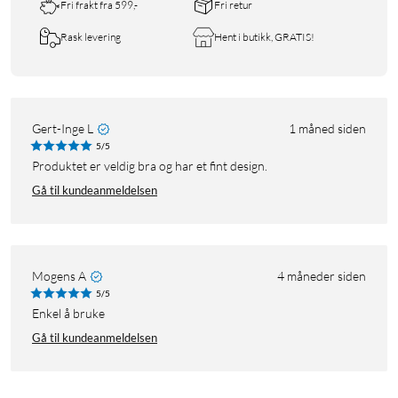
Fri frakt fra 599,-
Fri retur
Rask levering
Hent i butikk, GRATIS!
Gert-Inge L
1 måned siden
5/5
Produktet er veldig bra og har et fint design.
Gå til kundeanmeldelsen
Mogens A
4 måneder siden
5/5
Enkel å bruke
Gå til kundeanmeldelsen