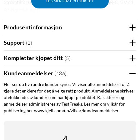
LES MER OM PRODUKTET
Strømtilførsel: 2x AA-batterier (ikke inkludert), USB-C, 5 V / 1
A (ikke inkludert)
Batteritid: ca. 8 timer.
Leveres med USB-C-kabel
Produsentinformasjon
Support
(
1
)
Kompletter kjøpet ditt
(
5
)
Kundeanmeldelser
(
186
)
Her ser du hva andre kunder synes. Vi viser alle anmeldelser for å
gjøre det enklere for deg å velge rett produkt. Anmeldelsene skrives
utelukkende av kunder som har kjøpt produktet. Karakterer og
anmeldelser administreres av TestFreaks. Les mer om vilkår for
publisering her www.kjell.com/no/vilkar/kundeanmeldelser