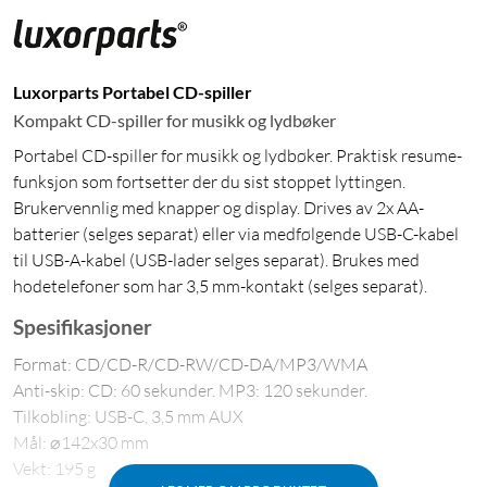
Luxorparts Portabel CD-spiller
Kompakt CD-spiller for musikk og lydbøker
Portabel CD-spiller for musikk og lydbøker. Praktisk resume-
funksjon som fortsetter der du sist stoppet lyttingen.
Brukervennlig med knapper og display. Drives av 2x AA-
batterier (selges separat) eller via medfølgende USB-C-kabel
til USB-A-kabel (USB-lader selges separat). Brukes med
hodetelefoner som har 3,5 mm-kontakt (selges separat).
Spesifikasjoner
Format: CD/CD-R/CD-RW/CD-DA/MP3/WMA
Anti-skip: CD: 60 sekunder. MP3: 120 sekunder.
Tilkobling: USB-C, 3,5 mm AUX
Mål: ⌀142x30 mm
Vekt: 195 g