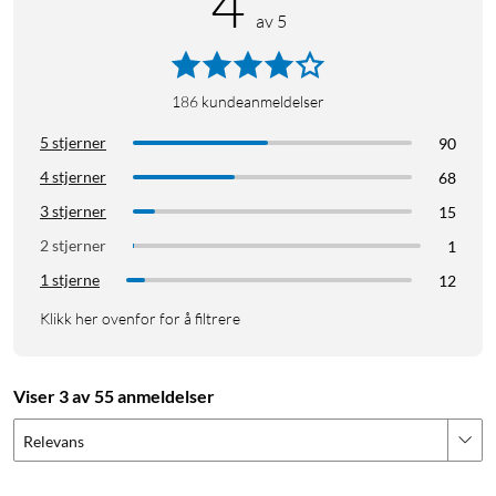
4
av 5
186
kundeanmeldelser
5 stjerner
90
4 stjerner
68
3 stjerner
15
2 stjerner
1
1 stjerne
12
Klikk her ovenfor for å filtrere
Viser 3 av 55 anmeldelser
Relevans