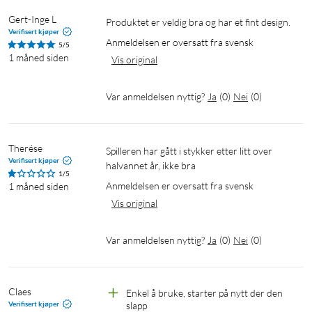
Gert-Inge L
Produktet er veldig bra og har et fint design.
Verifisert kjøper
Anmeldelsen er oversatt fra svensk
5/5
1 måned siden
Vis original
Var anmeldelsen nyttig?
Ja
(
0
)
Nei
(
0
)
Therése
Spilleren har gått i stykker etter litt over 
Verifisert kjøper
halvannet år, ikke bra
1/5
Anmeldelsen er oversatt fra svensk
1 måned siden
Vis original
Var anmeldelsen nyttig?
Ja
(
0
)
Nei
(
0
)
Claes
Enkel å bruke, starter på nytt der den 
Verifisert kjøper
slapp