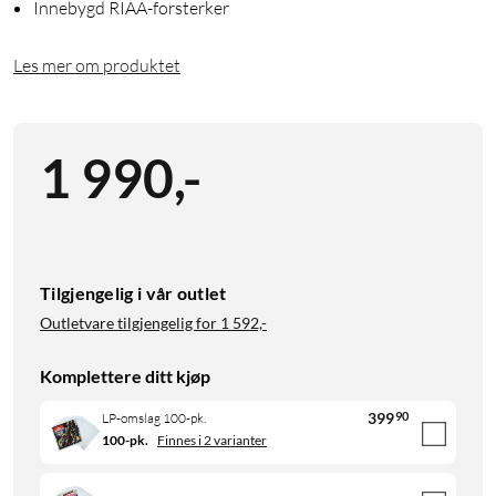
Innebygd RIAA-forsterker
Les mer om produktet
1 990
,
-
Tilgjengelig i vår outlet
Outletvare tilgjengelig for
1 592,-
Komplettere ditt kjøp
399
90
LP-omslag 100-pk.
100-pk.
Finnes i 2 varianter