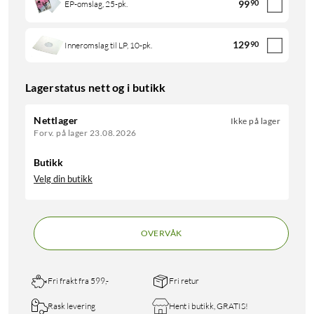
99
90
EP-omslag, 25-pk.
129
90
Inneromslag til LP, 10-pk.
Lagerstatus nett og i butikk
Nettlager
Ikke på lager
Forv. på lager 23.08.2026
Butikk
Velg din butikk
OVERVÅK
Fri frakt fra 599,-
Fri retur
Rask levering
Hent i butikk, GRATIS!