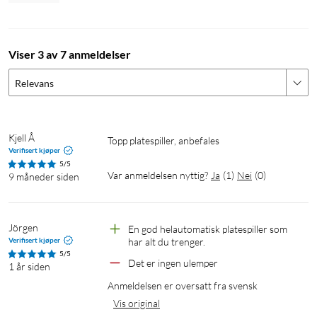
Viser 3 av 7 anmeldelser
Relevans
Kjell Å
Topp platespiller, anbefales
Verifisert kjøper
5/5
Var anmeldelsen nyttig?
Ja
(
1
)
Nei
(
0
)
9 måneder siden
Jörgen
En god helautomatisk platespiller som 
Verifisert kjøper
har alt du trenger.
5/5
Det er ingen ulemper
1 år siden
Anmeldelsen er oversatt fra svensk
Vis original