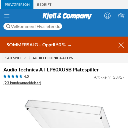
PRIVATPERSON
BEDRIFT
SOMMERSALG – Opptil 50 %
→
PLATESPILLER
AUDIO TECHNICA AT-LP60XUSB PLATESPILLER
Audio Technica AT-LP60XUSB Platespiller
4.5
Artikkelnr: 23927
(23 kundeanmeldelser)