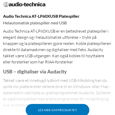
Audio Technica AT-LP60XUSB Platespiller
Helautomatisk platespiller med USB
Audio Technica AT-LP60XUSB er en beltedrevet platespiller i
elegant design og i helautomatisk utførelse – trykk på
knappen og la platespilleren gjøre resten. Koble platespilleren
direkte til datamaskinen og digitaliser med f.eks. Audacity
takket være USB-utgangen. Kan også kobles til høyttalere
eller forsterker som har RIAA-forsterker.
USB – digitaliser via Audacity
Takket være et innebygd lydkort med USB-tilkobling kan du
spille inn platene eller øktene dine til en Windows- eller Mac-
datamaskin ved hjelp av gratisprogrammet Audacity. Spilleren
er også kompatibel med andre programmer for innspilling og
live-strømming.
LES MER OM PRODUKTET