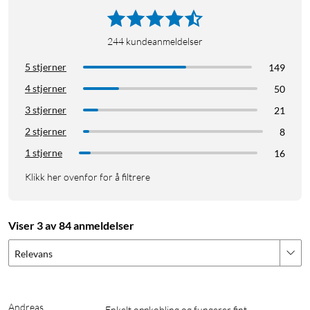
244
kundeanmeldelser
5 stjerner
149
4 stjerner
50
3 stjerner
21
2 stjerner
8
1 stjerne
16
Klikk her ovenfor for å filtrere
Viser 3 av 84 anmeldelser
Relevans
Andreas
Enkelt oppkobling og fungerer fint. 