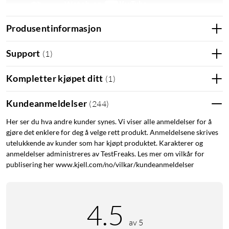
Produsentinformasjon
Multifjernkontroll
Fjernkontroll til TV
Support
(
1
)
Universal fjernkontroll
Kompletter kjøpet ditt
(
1
)
Kundeanmeldelser
(
244
)
Her ser du hva andre kunder synes. Vi viser alle anmeldelser for å
gjøre det enklere for deg å velge rett produkt. Anmeldelsene skrives
utelukkende av kunder som har kjøpt produktet. Karakterer og
anmeldelser administreres av TestFreaks. Les mer om vilkår for
publisering her www.kjell.com/no/vilkar/kundeanmeldelser
4.5
av 5