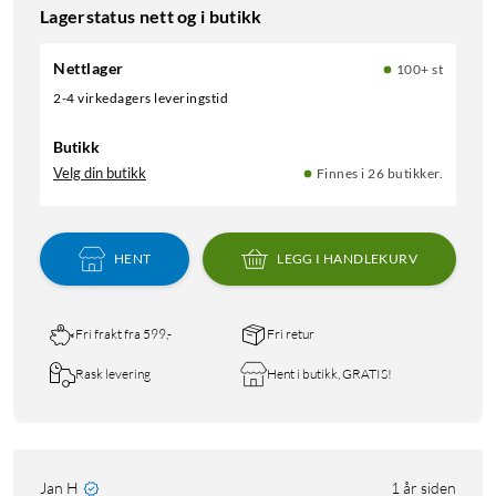
Lagerstatus nett og i butikk
Nettlager
100+ st
2-4 virkedagers leveringstid
Butikk
Velg din butikk
Finnes i 26 butikker.
HENT
LEGG I HANDLEKURV
Fri frakt fra 599,-
Fri retur
Rask levering
Hent i butikk, GRATIS!
Jan H
1 år siden