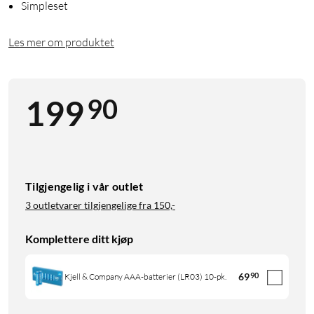
Simpleset
Les mer om produktet
90
199
Tilgjengelig i vår outlet
3 outletvarer tilgjengelige fra
150,-
Komplettere ditt kjøp
69
90
Kjell & Company AAA-batterier (LR03) 10-pk.