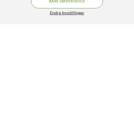
BARE NØDVENDIGE
Endre Innstillinger
One For All Multi TV Fjernkontroll
199,90
4.5/5
HENT
LEGG I HANDLEKURV
Lignende produkter
30
1