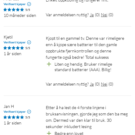
Verifisert kjøper
5/5
Var anmeldelsen nyttig?
Ja
(
0
)
Nei
(
0
)
10 måneder siden
Kjetil
Kjøpt til en gammel tv. Denne var rimeligere 
Verifisert kjøper
enn å kjøpe sære batterier til den gamle 
5/5
oppbrukte fjernkontrollen og denne 
1 år siden
fungerte også bedre! Total suksess 
Liten og hendig. Bruker rimelige 
standard batterier (AAA). Billig!
Var anmeldelsen nyttig?
Ja
(
0
)
Nei
(
0
)
Jan H
Etter å ha lest de 4 første linjene i 
Verifisert kjøper
bruksanvisningen, gjorde jeg som den ba meg 
5/5
om. Dermed var den klar til bruk. 30 
1 år siden
sekunder inkludert lesing
Bedre enn lovet