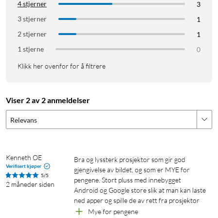
4 stjerner
3
Spesifikasjoner
3 stjerner
1
2 stjerner
Oppløsning: 720p HD (1280×720)
1
Lysstyrke: 350 ANSI-lumen
1 stjerne
0
Bildestørrelse: 40–110 tommer
Klikk her ovenfor for å filtrere
Projeksjonsavstand: 1,1–3 m
Kontrast: 1500:1
Projeksjonsteknikk: LCD
Viser 2 av 2 anmeldelser
Operativsystem: Android TV 11
Wifi: Dual band 2,4/5 GHz
Relevans
Bluetooth: Ja
Tilkoblinger: 1 × HDMI, 1 × USB-A, 1 × AUX (3,5 mm)
Høyttaler: 8 W
Kenneth ØE
Bra og lyssterk prosjektor som gir god 
Lydnivå: 28 dB
Verifisert kjøper
gjengivelse av bildet, og som er MYE for 
Strømforbruk: 65 W
5/5
pengene. Stort pluss med innebygget 
2 måneder siden
Mål: 112×107×199 mm
Android og Google store slik at man kan laste 
Vekt: 900 g
ned apper og spille de av rett fra prosjektor
Mye for pengene