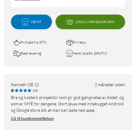
HENT
LEGG I HANDLEKURV
Fri frakt fra 599,-
Fri retur
Rask levering
Hent i butikk, GRATIS!
Kenneth ØE
2 måneder siden
5/5
Bra og lyssterk prosjektor som gir god gjengivelse av bildet, og
som er MYE for pengene. Stort pluss med innebygget Android
og Google store slik at man kan laste ned appe...
Gå til kundeanmeldelsen