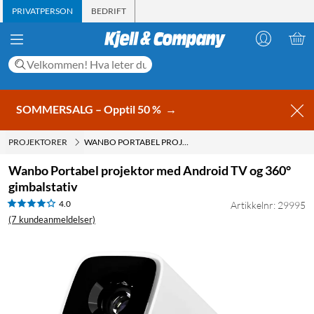
PRIVATPERSON
BEDRIFT
SOMMERSALG – Opptil 50 %
→
PROJEKTORER
WANBO PORTABEL PROJEKTOR MED ANDROID TV OG 360° GIMBALSTATIV
Wanbo Portabel projektor med Android TV og 360°
gimbalstativ
4.0
Artikkelnr: 29995
(7 kundeanmeldelser)