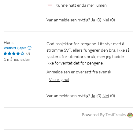
I pakken
Kunne hatt enda mer lumen
1 × Wanbo Cube 1-projektor
1 × Fjernkontroll
Var anmeldelsen nyttig?
Ja
(
0
)
Nei
(
0
)
1 × Strømkabel
1 × Brukerhåndbok
Hans
God projektor for pengene. Litt styr med å 
Verifisert kjøper
strømme SVT, ellers fungerer den bra. Ikke så 
4/5
lyssterk for utendørs bruk, men jeg hadde 
1 måned siden
ikke forventet det for pengene.
Anmeldelsen er oversatt fra svensk
Vis original
Var anmeldelsen nyttig?
Ja
(
0
)
Nei
(
0
)
Powered By TestFreaks