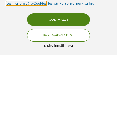
Les mer om våre Cookies
,
les vår Personvernerklæring
GODTA ALLE
BARE NØDVENDIGE
Endre Innstillinger
Wanbo Portabel projektor med Android TV og
GRATIS FRAKT
360° gimbalstativ
1 790,-
4/5
HENT
LEGG I HANDLEKURV