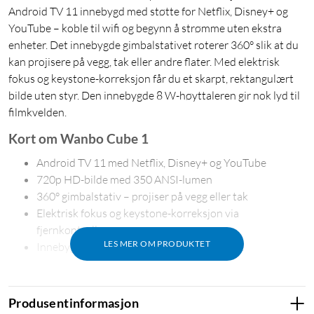
Android TV 11 innebygd med støtte for Netflix, Disney+ og
YouTube – koble til wifi og begynn å strømme uten ekstra
enheter. Det innebygde gimbalstativet roterer 360° slik at du
kan projisere på vegg, tak eller andre flater. Med elektrisk
fokus og keystone-korreksjon får du et skarpt, rektangulært
bilde uten styr. Den innebygde 8 W-høyttaleren gir nok lyd til
filmkvelden.
Kort om Wanbo Cube 1
Android TV 11 med Netflix, Disney+ og YouTube
720p HD-bilde med 350 ANSI-lumen
360° gimbalstativ – projiser på vegg eller tak
Elektrisk fokus og keystone-korreksjon via
fjernkontrollen
LES MER OM PRODUKTET
Innebygd 8 W-høyttaler og 28 dB stille drift
Produsentinformasjon
Strøm uten ekstra enheter