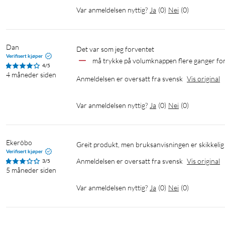
Var anmeldelsen nyttig?
Ja
(
0
)
Nei
(
0
)
Funksjonsfrie kontroller og enkel oppstilling
Creative Stage Air V2 er enkel å installere takket være USB-C-
Dan
det var som jeg forventet
som gjør at du kan holde kabelen gjemt. Kontrollene for avspilli
Verifisert kjøper
må trykke på volumknappen flere ganger for
for enkel tilgang.
4/5
4 måneder siden
Anmeldelsen er oversatt fra svensk
Vis original
Var anmeldelsen nyttig?
Ja
(
0
)
Nei
(
0
)
Spesifikasjoner
Ekeröbo
Greit produkt, men bruksanvisningen er skikkelig 
Effekt: 2x 5 W
Verifisert kjøper
Anmeldelsen er oversatt fra svensk
Vis original
3/5
Total toppeffekt: 20 W
5 måneder siden
Frekvensområde: 80–20000 Hz
Batteri: 2200 mAh
Var anmeldelsen nyttig?
Ja
(
0
)
Nei
(
0
)
Spilletid: opptil 6 t.
Driftstemperatur: 0 til 45 °C
Tilkobling: USB-C, AUX, Bluetooth 5.3