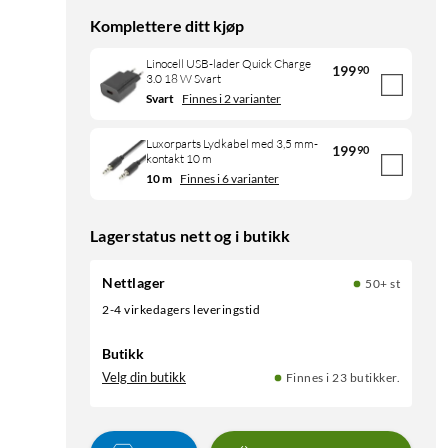
Komplettere ditt kjøp
Linocell USB-lader Quick Charge
199
90
3.0 18 W Svart
Svart
Finnes i 2 varianter
Luxorparts Lydkabel med 3,5 mm-
199
90
kontakt 10 m
10 m
Finnes i 6 varianter
Lagerstatus nett og i butikk
Nettlager
50+ st
2-4 virkedagers leveringstid
Butikk
Velg din butikk
Finnes i 23 butikker.