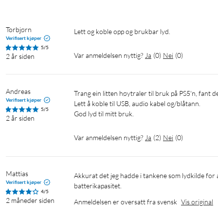
Torbjørn
Lett og koble opp og brukbar lyd.
Portabel med lang batteritid
Verifisert kjøper
5/5
Med spilletid på opptil 6 timer på en eneste lading kan du enkel
Var anmeldelsen nyttig?
Ja
(
0
)
Nei
(
0
)
2 år siden
reparerer bilen i garasjen eller lager mat på kjøkkenet. Nyt fa
være bundet til en strømkilde.
Andreas
Trang ein litten høytraler til bruk på PS5'n, fant denne.

Verifisert kjøper
Lett å koble til USB, audio kabel og/blåtann. 

5/5
God lyd til mitt bruk.
2 år siden
Var anmeldelsen nyttig?
Ja
(
2
)
Nei
(
0
)
Lett og kompakt lydplanke for datamaskinen
Lydplanken måler bare 410x94x75 mm og passer bra under skjerm
Creative Stage Air V2 har et minimalistisk design og kan passe inn
Mattias
Akkurat det jeg hadde i tankene som lydkilde for alt fra mobiltelefoner til datamaskiner og nettbrett. Enkel å koble til. God 
Verifisert kjøper
batterikapasitet.
4/5
2 måneder siden
Anmeldelsen er oversatt fra svensk
Vis original