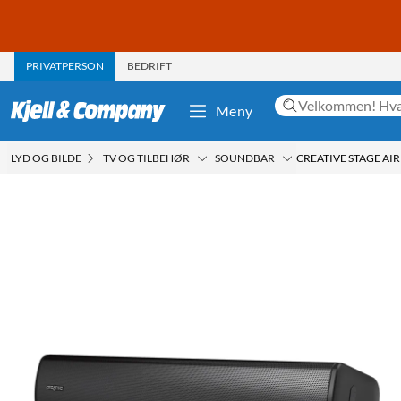
PRIVATPERSON
BEDRIFT
Meny
LYD OG BILDE
TV OG TILBEHØR
SOUNDBAR
CREATIVE STAGE AIR