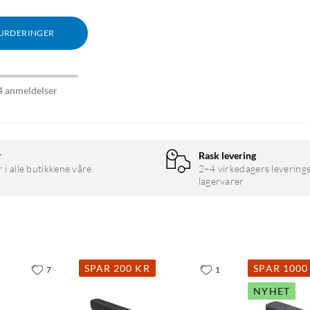
VURDERINGER
 (1,2 m)
4 anmeldelser
r
Rask levering
r i alle butikkene våre.
2–4 virkedagers leverings
lagervarer
SPAR 200 KR
SPAR 1000
7
1
NYHET