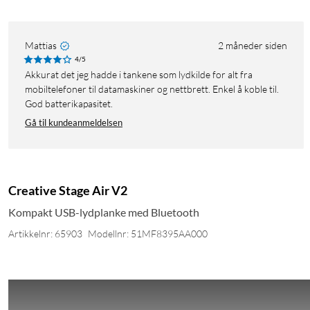
Mattias
2 måneder siden
4/5
Akkurat det jeg hadde i tankene som lydkilde for alt fra
mobiltelefoner til datamaskiner og nettbrett. Enkel å koble til.
God batterikapasitet.
Gå til kundeanmeldelsen
Creative Stage Air V2
Kompakt USB-lydplanke med Bluetooth
Artikkelnr: 65903
Modellnr: 51MF8395AA000