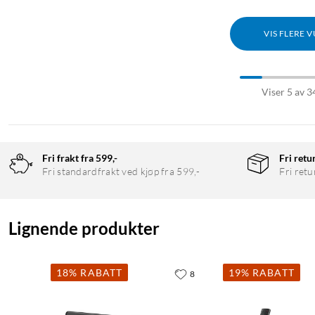
Ladegrensesnitt: USB-C (5 V / 2 A)
Mål: 410x94x75 mm
VIS FLERE 
Vekt: 1,23 kg
Leveres med USB-C til USB-A-kabel (1,2 m) og 3,5 mm AUX-kabel
Viser 5 av 3
Soundbar
Fri frakt fra 599,-
Fri retu
Fri standardfrakt ved kjøp fra 599,-
Fri retu
Lignende produkter
18% RABATT
19% RABATT
8