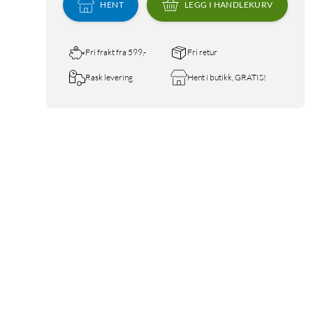
HENT
LEGG I HANDLEKURV
Fri frakt fra 599,-
Fri retur
Rask levering
Hent i butikk, GRATIS!