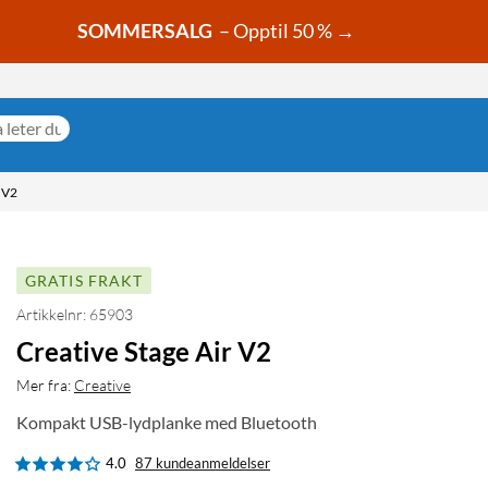
SOMMERSALG
– Opptil 50 % →
 V2
GRATIS FRAKT
Artikkelnr: 65903
Creative Stage Air V2
Mer fra:
Creative
Kompakt USB-lydplanke med Bluetooth
4.0
87 kundeanmeldelser