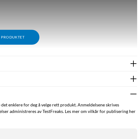
M PRODUKTET
e det enklere for deg å velge rett produkt. Anmeldelsene skrives
ser administreres av TestFreaks. Les mer om vilkår for publisering her