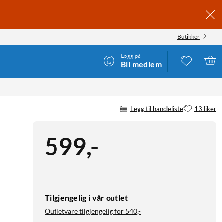
Butikker
Logg på
Bli medlem
Legg til handleliste
13 liker
599
,
-
Tilgjengelig i vår outlet
Outletvare tilgjengelig for
540,-