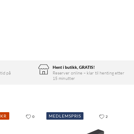
Hent i butikk, GRATIS!
tid på
Reserver online – klar til henting etter
15 minutter
 KR
MEDLEMSPRIS
0
2