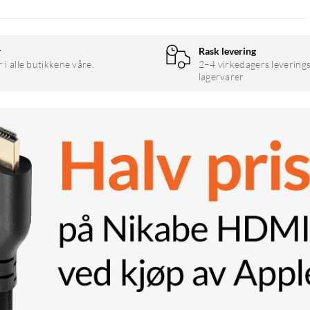
r
Rask levering
r i alle butikkene våre.
2–4 virkedagers leverings
lagervarer