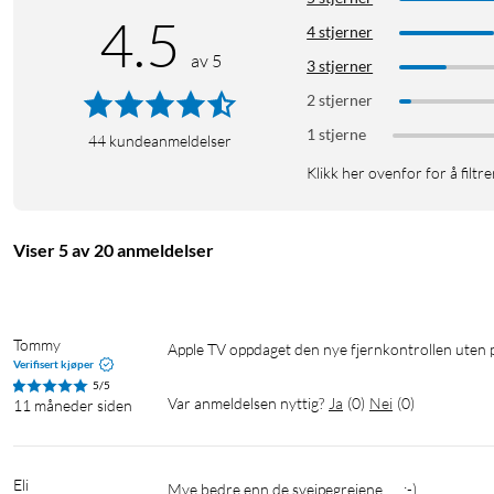
4.5
4 stjerner
av 5
3 stjerner
2 stjerner
1 stjerne
44
kundeanmeldelser
Klikk her ovenfor for å filtre
Viser 5 av 20 anmeldelser
Tommy
Apple TV oppdaget den nye fjernkontrollen uten
Verifisert kjøper
5/5
Var anmeldelsen nyttig?
Ja
(
0
)
Nei
(
0
)
11 måneder siden
Eli
Mye bedre enn de sveipegreiene….. :-)