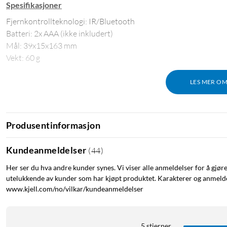
Spesifikasjoner
Fjernkontrollteknologi: IR/Bluetooth
Batteri: 2x AAA (ikke inkludert)
Mål: 39x15x163 mm
Vekt: 60 g
LES MER O
Produsentinformasjon
Kundeanmeldelser
(
44
)
Her ser du hva andre kunder synes. Vi viser alle anmeldelser for å gjør
utelukkende av kunder som har kjøpt produktet. Karakterer og anmeldel
www.kjell.com/no/vilkar/kundeanmeldelser
5 stjerner