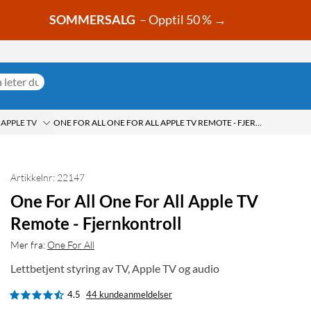
SOMMERSALG
– Opptil 50 % →
APPLE TV
ONE FOR ALL ONE FOR ALL APPLE TV REMOTE - FJERNKONTROLL
Artikkelnr: 22147
One For All One For All Apple TV
Remote - Fjernkontroll
Mer fra:
One For All
Lettbetjent styring av TV, Apple TV og audio
4.5
44 kundeanmeldelser