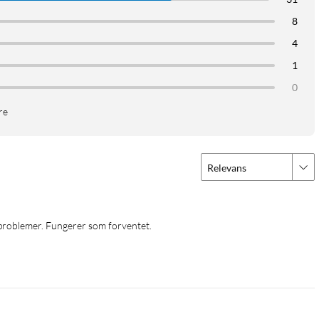
8
4
1
0
re
Relevans
 problemer. Fungerer som forventet.