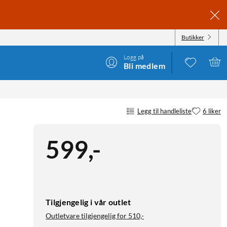
Butikker
Logg på
Bli medlem
Legg til handleliste
6 liker
599
,
-
Tilgjengelig i vår outlet
Outletvare tilgjengelig for
510,-