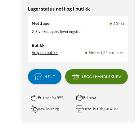
Lagerstatus nett og i butikk
Nettlager
20+ st
2-6 virkedagers leveringstid
Butikk
Velg din butikk
Finnes i 25 butikker.
HENT
LEGG I HANDLEKURV
Fri frakt fra 599,-
Fri retur
Rask levering
Hent i butikk, GRATIS!