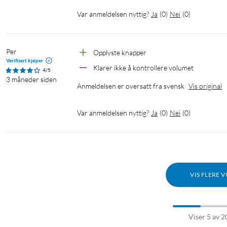
Var anmeldelsen nyttig?
Ja
(
0
)
Nei
(
0
)
Per
Opplyste knapper
Verifisert kjøper
Klarer ikke å kontrollere volumet
4/5
3 måneder siden
Anmeldelsen er oversatt fra svensk
Vis original
Var anmeldelsen nyttig?
Ja
(
0
)
Nei
(
0
)
VIS FLERE 
Viser 5 av 2