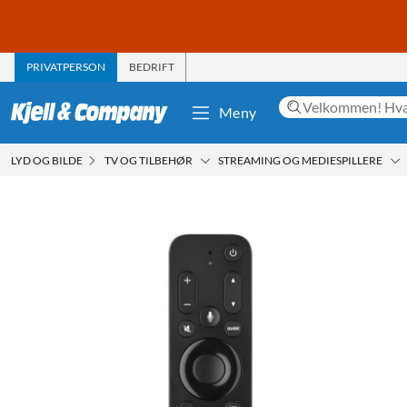
PRIVATPERSON
BEDRIFT
Meny
LYD OG BILDE
TV OG TILBEHØR
STREAMING OG MEDIESPILLERE