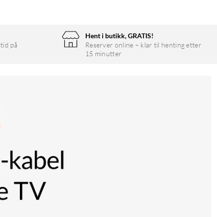
Hent i butikk, GRATIS!
tid på
Reserver online – klar til henting etter
15 minutter