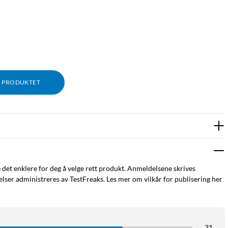
M PRODUKTET
e det enklere for deg å velge rett produkt. Anmeldelsene skrives
ser administreres av TestFreaks. Les mer om vilkår for publisering her
31