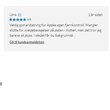
Ulrik
1 år siden
5/5
Veldig god erstatning for Apples egen fjernkontroll. Mangler
støtte for sveipebevegelser på platen i midten, men det tror jeg
bare er et pluss. I stedet får du bakgrunnsb...
Gå til kundeanmeldelsen
l