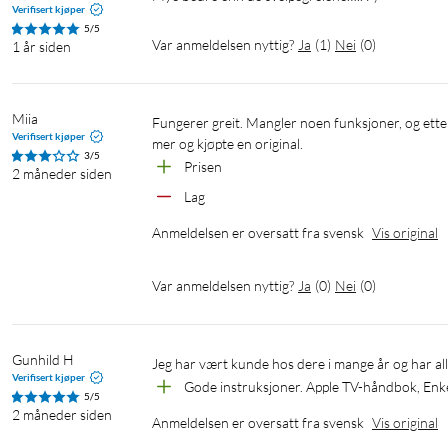
Verifisert kjøper
5/5
Var anmeldelsen nyttig?
Ja
(
1
)
Nei
(
0
)
1 år siden
Miia
Fungerer greit. Mangler noen funksjoner, og etter et år eller så begynte den å hakke mye. Angrer på at vi ikke betalte litt 
Verifisert kjøper
mer og kjøpte en original.
3/5
Prisen
2 måneder siden
Lag
Anmeldelsen er oversatt fra svensk
Vis original
Var anmeldelsen nyttig?
Ja
(
0
)
Nei
(
0
)
Gunhild H
Jeg har vært kunde hos dere i mange år og har a
Verifisert kjøper
Gode instruksjoner. Apple TV-håndbok, Enk
5/5
2 måneder siden
Anmeldelsen er oversatt fra svensk
Vis original