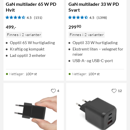
GaN multilader 65 W PD
GaN multilader 33 W PD
Hvit
Svart
4.5
(151)
4.5
(1398)
90
499
,
-
299
Finnes i 2 varianter
Finnes i 2 varianter
Opptil 65 W hurtiglading
Opptil 33 W hurtiglading
Kraftig og kompakt
Ekstremt liten – velegnet for
reiser
Lad opptil 3 enheter
USB-A- og USB-C-port
Nettlager
:
100+ st
Nettlager
:
100+ st
4
12