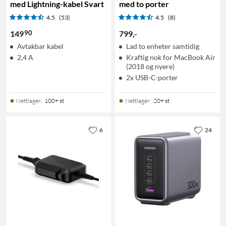
med Lightning-kabel Svart
med to porter
4.5
(53)
4.5
(8)
90
149
799
,
-
Avtakbar kabel
Lad to enheter samtidig
2,4 A
Kraftig nok for MacBook Air
(2018 og nyere)
2x USB-C-porter
Nettlager
:
100+ st
Nettlager
:
20+ st
6
24