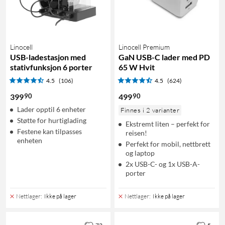
Linocell
Linocell Premium
USB-ladestasjon med
GaN USB-C lader med PD
stativfunksjon 6 porter
65 W Hvit
4.5
(106)
4.5
(624)
90
90
399
499
Lader opptil 6 enheter
Finnes i 2 varianter
Støtte for hurtiglading
Ekstremt liten – perfekt for
Festene kan tilpasses
reisen!
enheten
Perfekt for mobil, nettbrett
og laptop
2x USB-C- og 1x USB-A-
porter
Nettlager
:
Ikke på lager
Nettlager
:
Ikke på lager