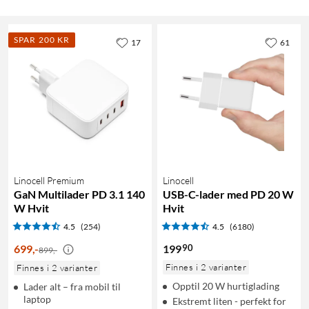
SPAR 200 KR
17
61
Linocell Premium
Linocell
GaN Multilader PD 3.1 140
USB-C-lader med PD 20 W
W Hvit
Hvit
4.5
(254)
4.5
(6180)
90
699
,
-
199
899,-
Finnes i 2 varianter
Finnes i 2 varianter
Opptil 20 W hurtiglading
Lader alt – fra mobil til
laptop
Ekstremt liten - perfekt for