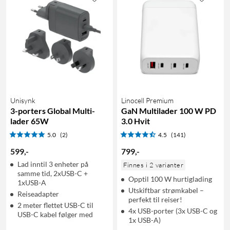
Unisynk
Linocell Premium
3-porters Global Multi-
GaN Multilader 100 W PD
lader 65W
3.0 Hvit
5.0
(2)
4.5
(141)
599
,
-
799
,
-
Lad inntil 3 enheter på
Finnes i 2 varianter
samme tid, 2xUSB-C +
Opptil 100 W hurtiglading
1xUSB-A
Utskiftbar strømkabel –
Reiseadapter
perfekt til reiser!
2 meter flettet USB-C til
4x USB-porter (3x USB-C og
USB-C kabel følger med
1x USB-A)