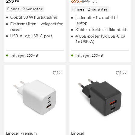
90
299
699
,
-
899,-
Finnes i 2 varianter
Finnes i 2 varianter
Opptil 33 W hurtiglading
Lader alt – fra mobil til
laptop
Ekstremt liten – velegnet for
reiser
Kobles direkte i stikkontakt
USB-A- og USB-C-port
4 USB-porter (3x USB-C og
1x USB-A)
Nettlager
:
100+ st
Nettlager
:
100+ st
8
22
Linocell Premium
Linocell