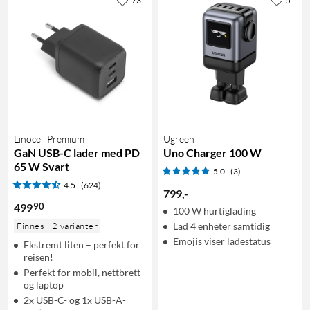
73
5
Linocell Premium
Ugreen
GaN USB-C lader med PD
Uno Charger 100 W
65 W Svart
5.0
(3)
4.5
(624)
799
,
-
90
499
100 W hurtiglading
Finnes i 2 varianter
Lad 4 enheter samtidig
Emojis viser ladestatus
Ekstremt liten – perfekt for
reisen!
Perfekt for mobil, nettbrett
og laptop
2x USB-C- og 1x USB-A-