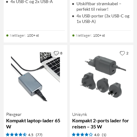
4x USB-C og 2x USB-A
Utskiftbar strømkabel –
perfekt til reiser!
4x USB-porter (3x USB-C og
1x USB-A)
Nettlager
:
100+ st
Nettlager
:
100+ st
8
2
Plexgear
Unisynk
Kompakt laptop-lader 65
Kompakt 2-ports lader for
W
reisen – 35 W
4.5
(77)
4.0
(1)