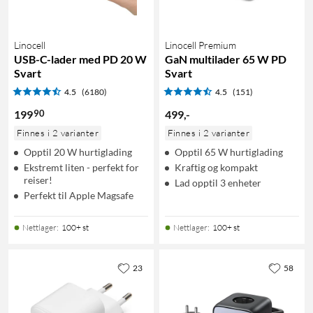
Linocell
Linocell Premium
USB-C-lader med PD 20 W
GaN multilader 65 W PD
Svart
Svart
4.5
(6180)
4.5
(151)
90
199
499
,
-
Finnes i 2 varianter
Finnes i 2 varianter
Opptil 20 W hurtiglading
Opptil 65 W hurtiglading
Ekstremt liten - perfekt for
Kraftig og kompakt
reiser!
Lad opptil 3 enheter
Perfekt til Apple Magsafe
Nettlager
:
100+ st
Nettlager
:
100+ st
23
58