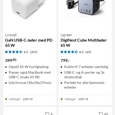
Linocell
Ugreen
GaN USB-C-lader med PD
DigiNest Cube Multilader
65 W
65 W
4.5
(207)
4.5
(69)
90
399
799
,
-
Opptil 65 W hurtiglading
Koble til 7 enheter samtidig
Passer også MacBook med
USB-C- og A-porter og 3x
USB-C (maks 65 W)
strømuttak
Lite format (36x36x37mm)
Perfekt for alle hjemmets
enheter
Nettlager
:
100+ st
Nettlager
:
100+ st
3
21