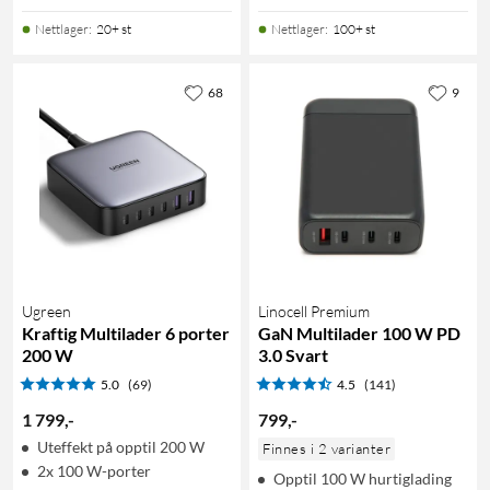
Nettlager
:
20+ st
Nettlager
:
100+ st
68
9
Ugreen
Linocell Premium
Kraftig Multilader 6 porter
GaN Multilader 100 W PD
200 W
3.0 Svart
5.0
(69)
4.5
(141)
1 799
,
-
799
,
-
Uteffekt på opptil 200 W
Finnes i 2 varianter
2x 100 W-porter
Opptil 100 W hurtiglading