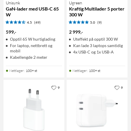
Unisynk
Ugreen
GaN-lader med USB-C 65
Kraftig Multilader 5 porter
W
300 W
4.5
(49)
5.0
(9)
599
,
-
2 999
,
-
Opptil 65 W hurtiglading
Uteffekt på opptil 300 W
For laptop, nettbrett og
Kan lade 3 laptops samtidig
mobil
4x USB-C og 1x USB-A
Kabellengde 2 meter
Nettlager
:
100+ st
Nettlager
:
100+ st
9
9