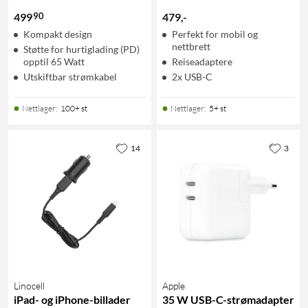
90
499
479
,
-
Kompakt design
Perfekt for mobil og
nettbrett
Støtte for hurtiglading (PD)
opptil 65 Watt
Reiseadaptere
Utskiftbar strømkabel
2x USB-C
Nettlager
:
100+ st
Nettlager
:
5+ st
14
3
Linocell
Apple
iPad- og iPhone-billader
35 W USB-C-strømadapter