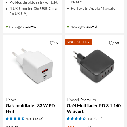
reiser!
Kobles direkte i stikkontakt
Perfekt til Apple Magsafe
4 USB-porter (3x USB-C og
1x USB-A)
Nettlager
:
100+ st
Nettlager
:
100+ st
SPAR 200 KR
5
93
Linocell
Linocell Premium
GaN multilader 33 W PD
GaN Multilader PD 3.1 140
Hvit
W Svart
4.5
(1398)
4.5
(254)