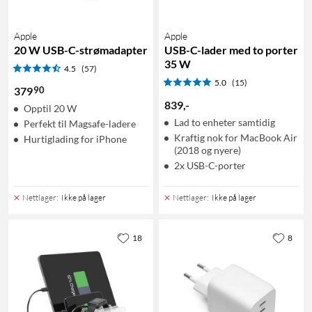
Apple
Apple
20 W USB-C-strømadapter
USB-C-lader med to porter
35 W
4.5
(57)
5.0
(15)
90
379
839
,
-
Opptil 20 W
Lad to enheter samtidig
Perfekt til Magsafe-ladere
Kraftig nok for MacBook Air
Hurtiglading for iPhone
(2018 og nyere)
2x USB-C-porter
Nettlager
:
Ikke på lager
Nettlager
:
Ikke på lager
18
8