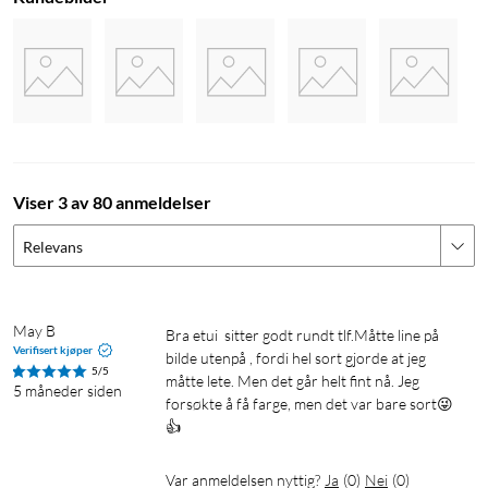
Viser 3 av 80 anmeldelser
Relevans
May B
Bra etui  sitter godt rundt tlf.Måtte line på 
Verifisert kjøper
bilde utenpå , fordi hel sort gjorde at jeg 
5/5
måtte lete. Men det går helt fint nå. Jeg 
5 måneder siden
forsøkte å få farge, men det var bare sort😜
👍
Var anmeldelsen nyttig?
Ja
(
0
)
Nei
(
0
)