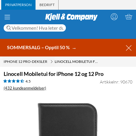
PRIVATPERSON
BEDRIFT
SOMMERSALG – Opptil 50 %
→
IPHONE 12 PRO-DEKSLER
LINOCELL MOBILETUI FOR IPHONE 12 OG 12 PRO
Linocell Mobiletui for iPhone 12 og 12 Pro
4.5
Artikkelnr: 90670
(432 kundeanmeldelser)