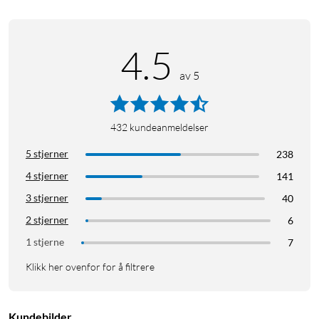
4.5
av 5
432
kundeanmeldelser
5 stjerner
238
4 stjerner
141
3 stjerner
40
2 stjerner
6
1 stjerne
7
Klikk her ovenfor for å filtrere
Kundebilder