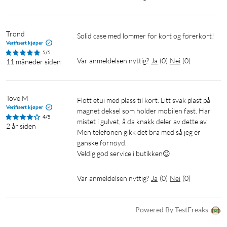
Trond
Solid case med lommer for kort og førerkort! 
Verifisert kjøper
5/5
Var anmeldelsen nyttig?
Ja
(
0
)
Nei
(
0
)
11 måneder siden
Tove M
Flott etui med plass til kort. Litt svak plast på 
Verifisert kjøper
magnet deksel som holder mobilen fast. Har 
4/5
mistet i gulvet, å da knakk deler av dette av. 
2 år siden
Men telefonen gikk det bra med så jeg er 
ganske fornøyd. 

Veldig god service i butikken😊
Var anmeldelsen nyttig?
Ja
(
0
)
Nei
(
0
)
Powered By TestFreaks