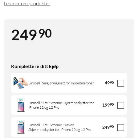
Les mer om produktet
90
249
Komplettere ditt kjøp
49
90
Linocell Rengjøringssett for mobiltelefoner
Linocell Elite Extreme Skjermbeskytter for
199
90
iPhone 12 og 12 Pro
Linocell Elite Extreme Curved
249
90
Skjermbeskytter for iPhone 12 og 12 Pro