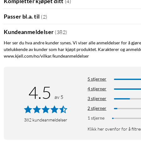
Kompletter kjøpet ditt
(
4
)
Passer bl.a. til
(
2
)
Kundeanmeldelser
(
382
)
Her ser du hva andre kunder synes. Vi viser alle anmeldelser for å gjør
utelukkende av kunder som har kjøpt produktet. Karakterer og anmeldel
www.kjell.com/no/vilkar/kundeanmeldelser
5 stjerner
4.5
4 stjerner
av 5
3 stjerner
2 stjerner
1 stjerne
382
kundeanmeldelser
Klikk her ovenfor for å filtre