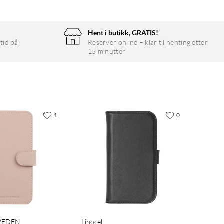
Hent i butikk, GRATIS!
tid på
Reserver online – klar til henting etter
15 minutter
1
0
SWEDEN
Linocell