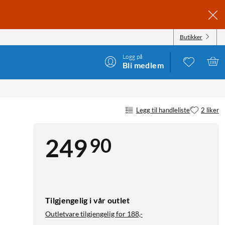
Butikker
Logg på
Bli medlem
Legg til handleliste
2 liker
90
249
Tilgjengelig i vår outlet
Outletvare tilgjengelig for
188,-