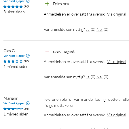
Verifisert kjøper
Føles bra
5/5
3 uker siden
Anmeldelsen er oversatt fra svensk
Vis original
Var anmeldelsen nyttig?
Ja
(
0
)
Nei
(
0
)
Clas G
svak magnet
Verifisert kjøper
Anmeldelsen er oversatt fra svensk
Vis original
3/5
1 måned siden
Var anmeldelsen nyttig?
Ja
(
0
)
Nei
(
0
)
Mariann
Telefonen ble for varm under lading i dette tilfellet

Verifisert kjøper
ifølge mottakeren.
3/5
1 måned siden
Anmeldelsen er oversatt fra svensk
Vis original