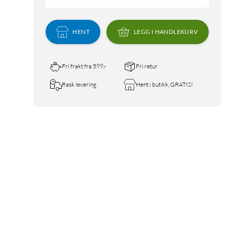
HENT
LEGG I HANDLEKURV
Fri frakt fra 599,-
Fri retur
Rask levering
Hent i butikk, GRATIS!