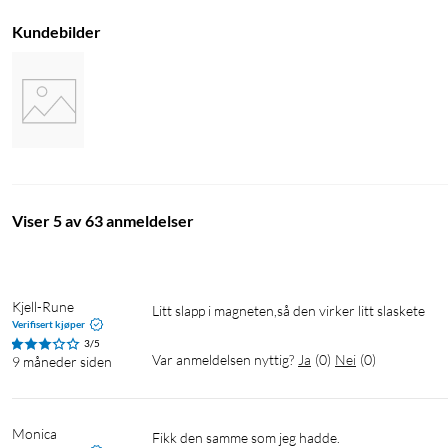
Kundebilder
Viser 5 av 63 anmeldelser
Kjell-Rune
Litt slapp i magneten,så den virker litt slaskete
Verifisert kjøper
3/5
Var anmeldelsen nyttig?
Ja
(
0
)
Nei
(
0
)
9 måneder siden
Monica
Fikk den samme som jeg hadde.