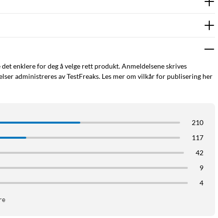
e det enklere for deg å velge rett produkt. Anmeldelsene skrives
ser administreres av TestFreaks. Les mer om vilkår for publisering her
210
117
42
9
4
re