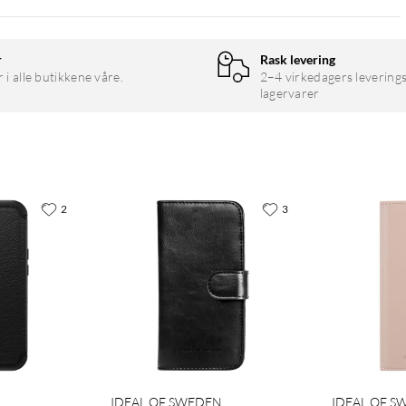
r
Rask levering
r i alle butikkene våre.
2–4 virkedagers leverings
lagervarer
2
3
IDEAL OF SWEDEN
IDEAL OF 