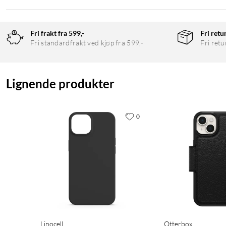
Fri frakt fra 599,-
Fri retu
Fri standardfrakt ved kjøp fra 599,-
Fri retu
Lignende produkter
0
Linocell
Otterbox