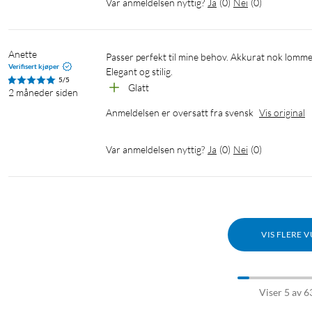
Var anmeldelsen nyttig?
Ja
(
0
)
Nei
(
0
)
Anette
Passer perfekt til mine behov. Akkurat nok lommer til kort.

Verifisert kjøper
5/5
Glatt
2 måneder siden
Anmeldelsen er oversatt fra svensk
Vis original
Var anmeldelsen nyttig?
Ja
(
0
)
Nei
(
0
)
VIS FLERE 
Viser 5 av 6