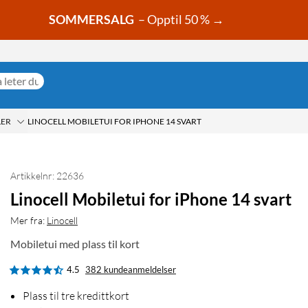
SOMMERSALG
– Opptil 50 % →
LER
LINOCELL MOBILETUI FOR IPHONE 14 SVART
Artikkelnr: 22636
Linocell Mobiletui for iPhone 14 svart
Mer fra:
Linocell
Mobiletui med plass til kort
4.5
382 kundeanmeldelser
Plass til tre kredittkort