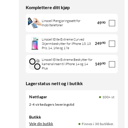
Komplettere ditt kjøp
Linocell Rengjøringssett for
49
90
mobiltelefoner
Linocell Elite Extreme Curved
249
90
Skjermbeskytter for iPhone 13, 13
Pro, 14, 16e og 17e
Linocell Elite Extreme Beskytter for
149
90
kameralinsen til iPhone 14 og 14
Plus
Lagerstatus nett og i butikk
Nettlager
100+ st
2-4 virkedagers leveringstid
Butikk
Velg din butikk
Finnes i 30 butikker.