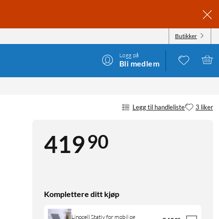
Butikker
Logg på
Bli medlem
Legg til handleliste
3 liker
90
419
Komplettere ditt kjøp
Linocell Stativ for mobil og