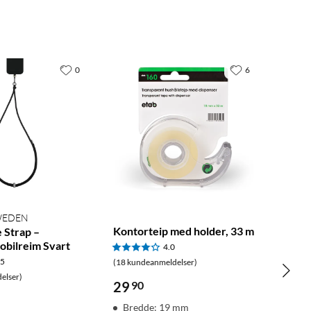
0
6
SWEDEN
Kontorteip med holder, 33 m
 Strap –
obilreim Svart
4.0
.5
(18 kundeanmeldelser)
elser)
29
90
Bredde: 19 mm