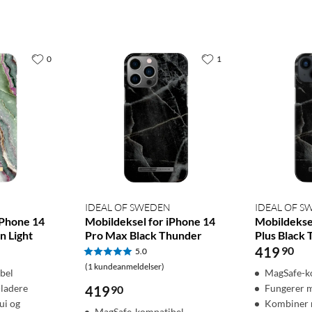
0
1
IDEAL OF SWEDEN
IDEAL OF 
iPhone 14
Mobildeksel for iPhone 14
Mobildekse
n Light
Pro Max Black Thunder
Plus Black
419
90
5.0
(1 kundeanmeldelser)
bel
MagSafe-k
ladere
Fungerer 
419
90
ui og
Kombiner 
MagSafe-kompatibel