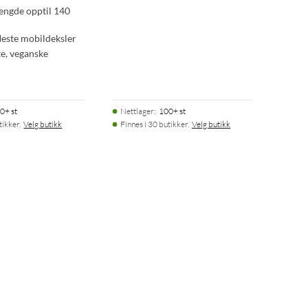
lengde opptil 140
fleste mobildeksler
te, veganske
0+ st
Nettlager
:
100+ st
tikker.
Velg butikk
Finnes i 30 butikker.
Velg butikk