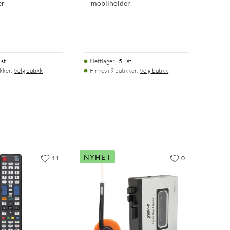
er
mobilholder
 st
Nettlager
:
5+ st
ikker.
Velg butikk
Finnes i 9 butikker.
Velg butikk
NYHET
11
0