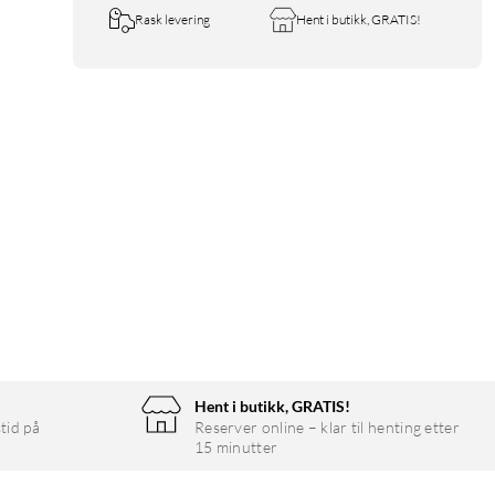
Rask levering
Hent i butikk, GRATIS!
Hent i butikk, GRATIS!
tid på
Reserver online – klar til henting etter
15 minutter