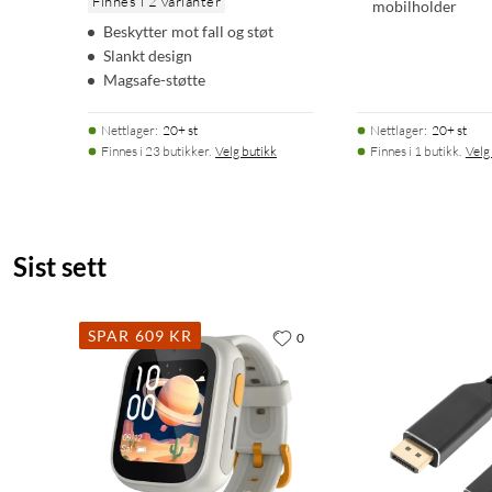
Finnes i 2 varianter
mobilholder
Beskytter mot fall og støt
Slankt design
Magsafe-støtte
Nettlager
:
20+ st
Nettlager
:
20+ st
Finnes i 23 butikker.
Velg butikk
Finnes i 1 butikk.
Velg
Sist sett
SPAR 609 KR
0