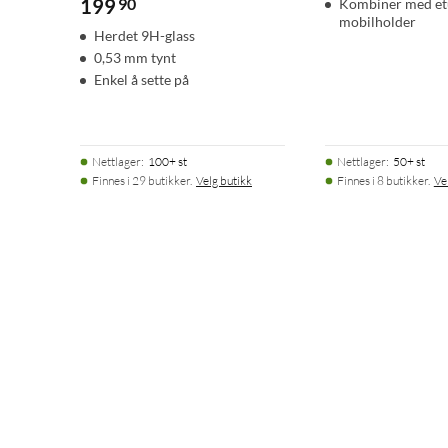
199
90
Kombiner med et
mobilholder
Herdet 9H-glass
0,53 mm tynt
Enkel å sette på
Nettlager
:
100+ st
Nettlager
:
50+ st
Finnes i 29 butikker.
Velg butikk
Finnes i 8 butikker.
Ve