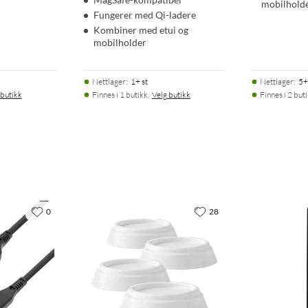
mobilhold
Fungerer med Qi-ladere
Kombiner med etui og
mobilholder
Nettlager
:
1+ st
Nettlager
:
5+
 butikk
Finnes i 1 butikk.
Velg butikk
Finnes i 2 but
0
28