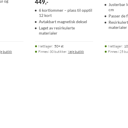
449
,
-
ui og
Justerbar 
cm
6 kortlommer – plass til opptil
12 kort
Passer de 
Avtakbart magnetisk deksel
Resirkuler
materialer
Laget av resirkulerte
materialer
Nettlager
:
50+ st
Nettlager
:
10
lg butikk
Finnes i 30 butikker.
Velg butikk
Finnes i 25 bu