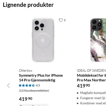
Lignende produkter
2
Otterbox
IDEAL OF SWEDEN
Symmetry Plus for iPhone
Mobildeksel for 
14 Pro Gjennomsiktig
Pro Max Norther
419
90
4.5
(123 kundeanmeldelser)
MagSafe-kompati
Fungerer med Qi-
419
90
Kombiner med et