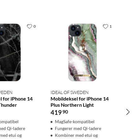
0
1
SWEDEN
IDEAL OF SWEDEN
l for iPhone 14
Mobildeksel for iPhone 14
 Thunder
Plus Northern Light
419
90
ompatibel
MagSafe-kompatibel
med Qi-ladere
Fungerer med Qi-ladere
med etui og
Kombiner med etui og