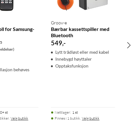
Groov-e
ll for Samsung-
Bærbar kassettspiller med
Bluetooth
549
,
-
.5
ldelser)
Lytt trådløst eller med kabel
Innebygd høyttaler
Opptaksfunksjon
allasjon behøves
0+ st
Nettlager
:
1 st
tikker.
Velg butikk
Finnes i 1 butikk.
Velg butikk