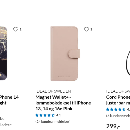
1
1
IDEAL OF SWEDEN
IDEAL OF 
iPhone 14
Magnet Wallet+ -
Cord Phone
ight
lommebokdeksel til iPhone
justerbar m
13, 14 og 16e Pink
4
4.5
(3 kundeanmeld
bel
(24 kundeanmeldelser)
ladere
299
,
-