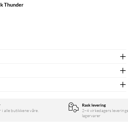
ck Thunder
r
Rask levering
r i alle butikkene våre.
2–4 virkedagers leverings
lagervarer