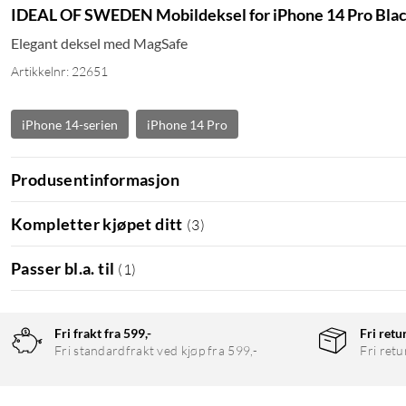
IDEAL OF SWEDEN Mobildeksel for iPhone 14 Pro Bla
Elegant deksel med MagSafe
Artikkelnr: 22651
iPhone 14-serien
iPhone 14 Pro
Produsentinformasjon
Kompletter kjøpet ditt
(
3
)
Passer bl.a. til
(
1
)
Fri frakt fra 599,-
Fri retu
Fri standardfrakt ved kjøp fra 599,-
Fri retu