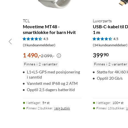
TCL
Luxorparts
Movetime MT48 -
USB-C-kabel til 
smartklokke for barn Hvit
1 m
4.5
4.5
(3 kundeanmeldelser)
(34 kundeanmeldelser)
1 490
,
-
399
90
2 099,-
Finnes i 2 varianter
Finnes i 2 varianter
L1+L5-GPS med posisjonering
Støtte for 4K/60 
i sanntid
Opptil 20 Gb/s
Vanntett med IP68 og 2 ATM
Opptil 2,5 dagers batteritid
Nettlager
:
5+ st
Nettlager
:
100+ st
Finnes i 2 butikker.
Velg butikk
Finnes i 13 butikker.
V