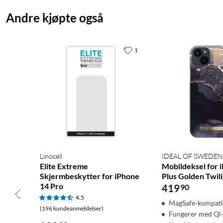
Andre kjøpte også
1
Linocell
IDEAL OF SWEDEN
Elite Extreme
Mobildeksel for 
Skjermbeskytter for iPhone
Plus Golden Twil
14 Pro
419
90
4.5
MagSafe-kompati
(196 kundeanmeldelser)
Fungerer med Qi-