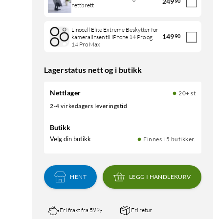
249
90
nettbrett
Linocell Elite Extreme Beskytter for
149
90
kameralinsen til iPhone 14 Pro og
14 Pro Max
Lagerstatus nett og i butikk
Nettlager
20+ st
2-4 virkedagers leveringstid
Butikk
Velg din butikk
Finnes i 5 butikker.
HENT
LEGG I HANDLEKURV
Fri frakt fra 599,-
Fri retur