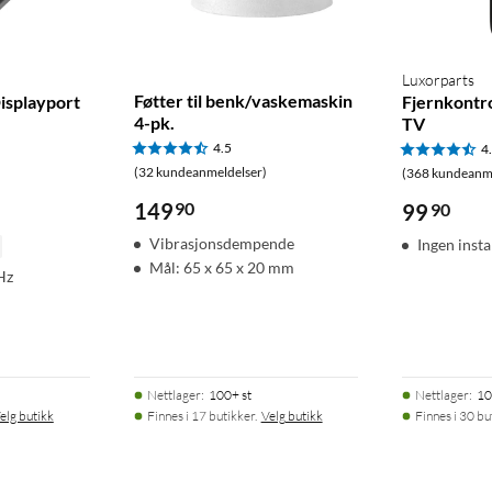
Luxorparts
Føtter til benk/vaskemaskin
Displayport
Fjernkontro
4-pk.
TV
4.5
4
(32 kundeanmeldelser)
(368 kundeanme
149
90
99
90
Vibrasjonsdempende
Ingen inst
Mål: 65 x 65 x 20 mm
Hz
Nettlager
:
100+ st
Nettlager
:
10
elg butikk
Finnes i 17 butikker.
Velg butikk
Finnes i 30 bu