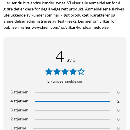
Her ser du hva andre kunder synes. Vi viser alle anmeldelser for å
gjøre det enklere for deg å velge rett produkt. Anmeldelsene skrives
utelukkende av kunder som har kjøpt produktet. Karakterer og
anmeldelser administreres av TestFreaks. Les mer om vilkår for
publisering her www.kjell.com/no/vilkar/kundeanmeldelser
4
av 5
2
kundeanmeldelser
5 stjerner
0
4 stjerner
2
3 stjerner
0
2 stjerner
0
1 stjerne
0