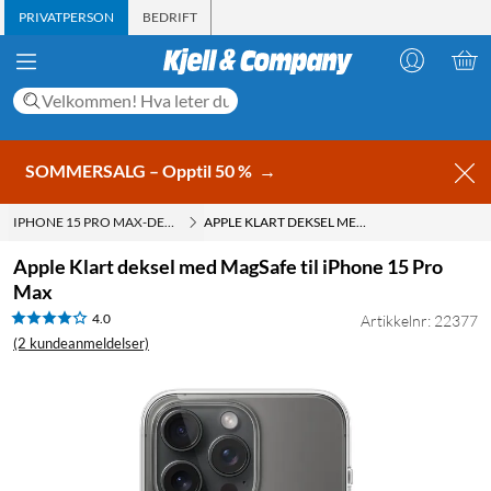
PRIVATPERSON
BEDRIFT
SOMMERSALG – Opptil 50 %
→
IPHONE 15 PRO MAX-DEKSLER
APPLE KLART DEKSEL MED MAGSAFE TIL IPHONE 15 PRO MAX
Apple Klart deksel med MagSafe til iPhone 15 Pro
Max
4.0
Artikkelnr: 22377
(2 kundeanmeldelser)