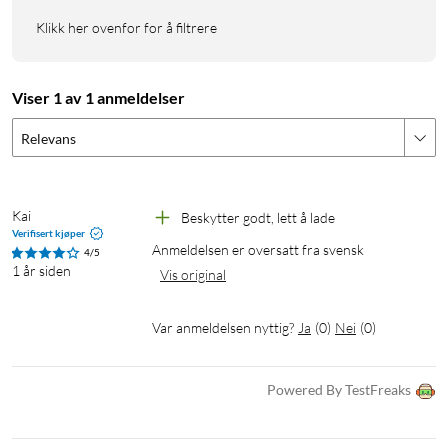
Klikk her ovenfor for å filtrere
Viser 1 av 1 anmeldelser
Relevans
Kai
Beskytter godt, lett å lade
Verifisert kjøper
Anmeldelsen er oversatt fra svensk
4/5
1 år siden
Vis original
Var anmeldelsen nyttig?
Ja
(
0
)
Nei
(
0
)
Powered By TestFreaks