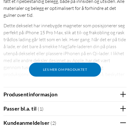
fått et ripebestandig belegg, både på innsiden og utsiden. Alle
materialer og belegg er optimalisert for å forhindre at det
gulner over tid.
Dette dekselet har innebygde magneter som posisjonerer seg
perfekt på iPhone 15 Pro Max, slik at til- og frakobling og rask
trådløs lading går lett som en lek. Hver gang. Når det er på tide
å lade, er det bare å smekke MagSafe-laderen din på plass
utenpå dekselet eller plassere iPhonen på en Qi-lader. I likhet
med alle andre deksler designet av Apple, har det vært
gjennom tusenvis av timer med testing i design- og
LES MER OM PRODUKTET
produksjonsfasen. Så i tillegg til å være flott å se på, beskytter
det iPhonen mot riper og stø
Produsentinformasjon
Passer bl.a. til
(
1
)
Kundeanmeldelser
(
2
)