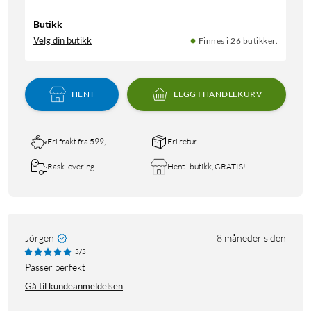
Butikk
Velg din butikk
Finnes i 26 butikker.
HENT
LEGG I HANDLEKURV
Fri frakt fra 599,-
Fri retur
Rask levering
Hent i butikk, GRATIS!
Jörgen
8 måneder siden
5/5
Passer perfekt
Gå til kundeanmeldelsen