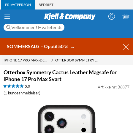
PRIVATPERSON
BEDRIFT
SOMMERSALG – Opptil 50 %
→
IPHONE 17 PRO MAX-DEKSLER
OTTERBOX SYMMETRY CACTUS LEATHER MAGSAFE FOR IPHONE 17 PRO MAX SVART
Otterbox Symmetry Cactus Leather Magsafe for
iPhone 17 Pro Max Svart
5.0
Artikkelnr: 36877
(1 kundeanmeldelser)