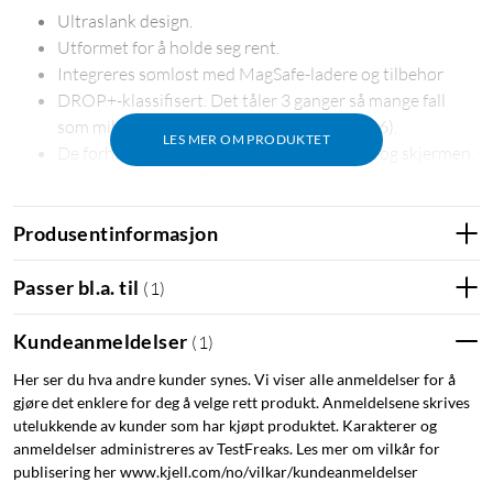
Ultraslank design.
Utformet for å holde seg rent.
Integreres sømløst med MagSafe-ladere og tilbehør
DROP+-klassifisert. Det tåler 3 ganger så mange fall
som militær standard (MIL-STD-810G 516.6).
LES MER OM PRODUKTET
De forhøyede kantene beskytter kameraet og skjermen.
Laget av mer enn 45 % gjenvunnet materiale.
5G-kompatible materialer.
Produsentinformasjon
Passer bl.a. til
(
1
)
Få så mye som mulig ut av din nye iPhone med Symmetry
MagSafe. Dette iPhone-etuiet viser den flotte designen på
Kundeanmeldelser
(
1
)
iPhonen din og er utviklet med tanke på sømløs integrering
Her ser du hva andre kunder synes. Vi viser alle anmeldelser for å
med MagSafe-ladere og tilbehør. Du har tilgang til alle
gjøre det enklere for deg å velge rett produkt. Anmeldelsene skrives
knapper, egenskaper og funksjoner, og den robuste
utelukkende av kunder som har kjøpt produktet. Karakterer og
beskyttelsen motstår fallskader og andre støt. Og designen
anmeldelser administreres av TestFreaks. Les mer om vilkår for
gjør det enkelt å installere. God beskyttelse uten at det går på
publisering her www.kjell.com/no/vilkar/kundeanmeldelser
bekostning av stil og funksjon.