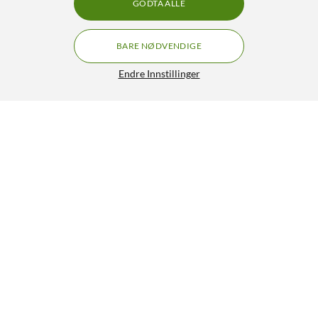
GODTA ALLE
BARE NØDVENDIGE
Endre Innstillinger
Otterbox Symmetry Cactus Leather Magsafe for
GRATIS FRAKT
iPhone 17 Pro Max Svart
599,-
5/5
HENT
LEGG I HANDLEKURV
Lignende produkter