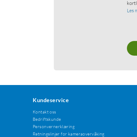
kort
Les 
Kundeservice
Kontakt oss
Bedriftskunde
Personvernerklæring
Retningslinjer for kameraovervåking