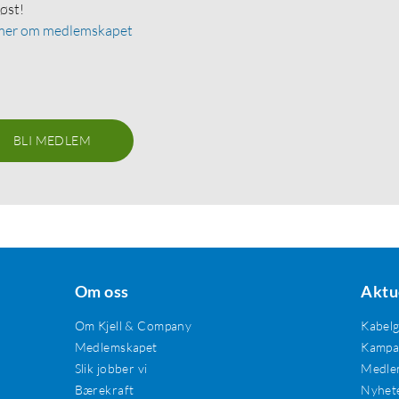
løst!
mer om medlemskapet
BLI MEDLEM
Om oss
Aktu
Om Kjell & Company
Kabel
Medlemskapet
Kampan
Slik jobber vi
Medle
Bærekraft
Nyhet