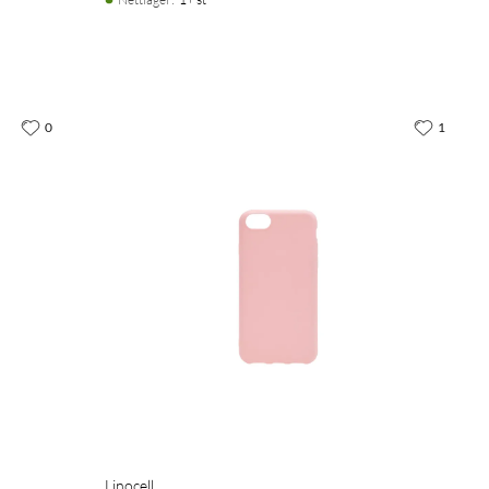
0
1
Linocell