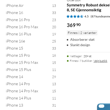
Symmetry Robust deksel f
iPhone Air
13
8, SE Gjennomsiktig
iPhone 16
33
4.5
(87 kundeanme
iPhone 16 Pro
23
369
90
iPhone 16 Pro Max
20
Finnes i 2 varianter
iPhone 16 Plus
19
Absorberer støt
iPhone 16e
25
Slankt design
iPhone 15
33
iPhone 15 Pro
18
Nettlager
:
20+ st
Finnes i 7 butikker.
Velg butikk
iPhone 15 Pro Max
15
iPhone 15 Plus
11
iPhone 14
29
iPhone 14 Pro
13
iPhone 14 Pro Max
15
iPhone 14 Plus
11
iPhone 13
31