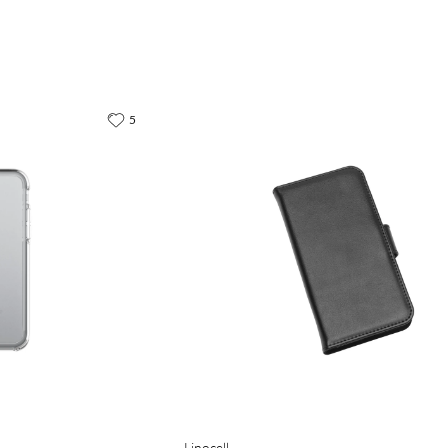
5
Linocell