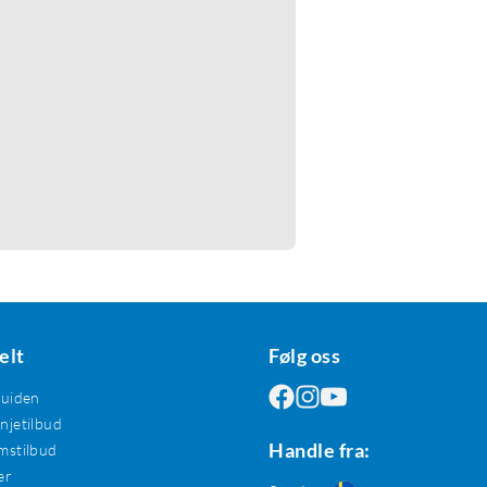
elt
Følg oss
guiden
jetilbud
Handle fra:
mstilbud
er