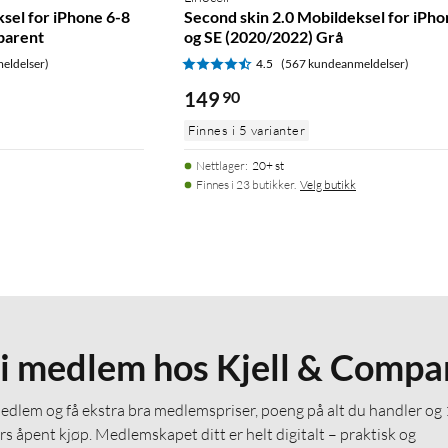
sel for iPhone 6-8
Second skin 2.0 Mobildeksel for iPho
parent
og SE (2020/2022) Grå
eldelser)
4.5
(567 kundeanmeldelser)
149
90
Finnes i 5 varianter
Nettlager
:
20+ st
Finnes i 23 butikker.
Velg butikk
li medlem hos Kjell & Compa
medlem og få ekstra bra medlemspriser, poeng på alt du handler og
rs åpent kjøp. Medlemskapet ditt er helt digitalt – praktisk og