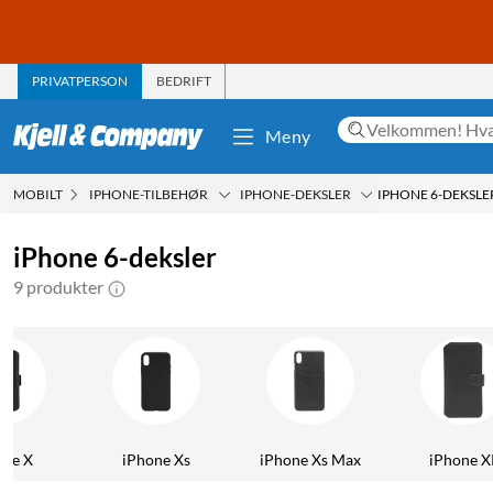
PRIVATPERSON
BEDRIFT
Meny
MOBILT
IPHONE-TILBEHØR
IPHONE-DEKSLER
IPHONE 6-DEKSLE
iPhone 6-deksler
9 produkter
one X
iPhone Xs
iPhone Xs Max
iPhone X