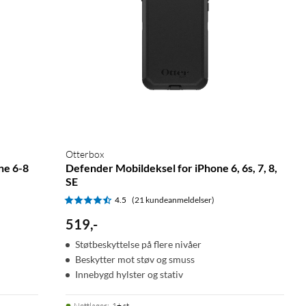
Otterbox
ne 6-8
Defender Mobildeksel for iPhone 6, 6s, 7, 8,
SE
4.5
(21 kundeanmeldelser)
519
,
-
Støtbeskyttelse på flere nivåer
Beskytter mot støv og smuss
Innebygd hylster og stativ
Nettlager
:
1+ st