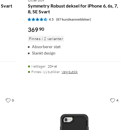
- Svart
Symmetry Robust deksel for iPhone 6, 6s, 7,
8, SE Svart
4.5
(87 kundeanmeldelser)
369
90
Finnes i 2 varianter
Absorberer støt
Slankt design
Nettlager
:
20+ st
Finnes i 11 butikker.
Velg butikk
0
4