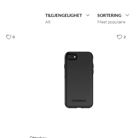
TILGJENGELIGHET
SORTERING
Alt
Mest populære
0
2
Otterbox