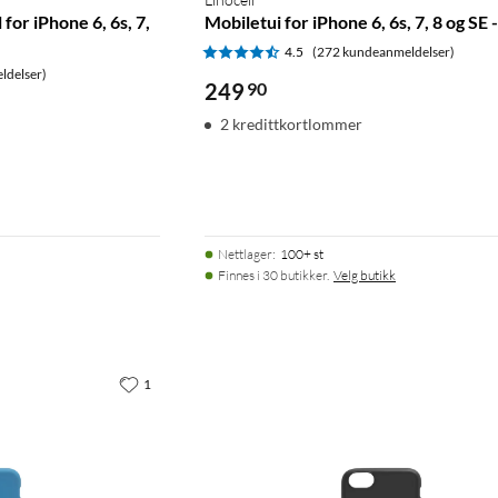
or iPhone 6, 6s, 7,
Mobiletui for iPhone 6, 6s, 7, 8 og SE 
4.5
(272 kundeanmeldelser)
ldelser)
249
90
2 kredittkortlommer
Nettlager
:
100+ st
Finnes i 30 butikker.
Velg butikk
1