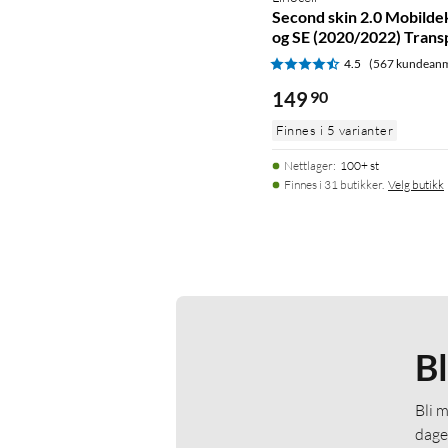
Second skin 2.0 Mobildek
og SE (2020/2022) Trans
4.5
(567 kundeanm
149
90
Finnes i 5 varianter
Nettlager
:
100+ st
Finnes i 31 butikker.
Velg butikk
B
Bli 
dage