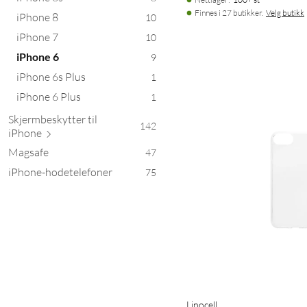
Finnes i 27 butikker.
Velg butikk
iPhone 8
10
iPhone 7
10
iPhone 6
9
iPhone 6s Plus
1
iPhone 6 Plus
1
Skjermbeskytter til
142
i
Phone
Magsafe
47
iPhone-hodetelefoner
75
Linocell