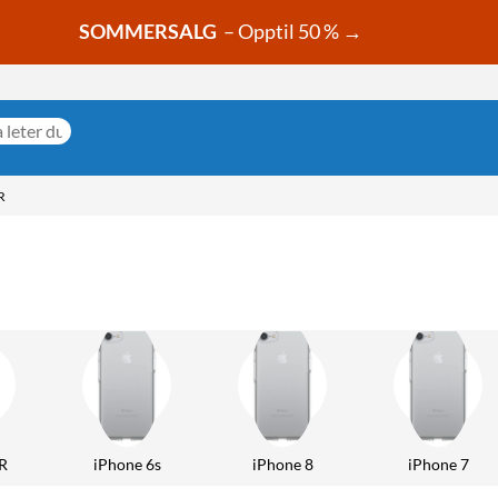
SOMMERSALG
– Opptil 50 % →
R
R
iPhone 6s
iPhone 8
iPhone 7