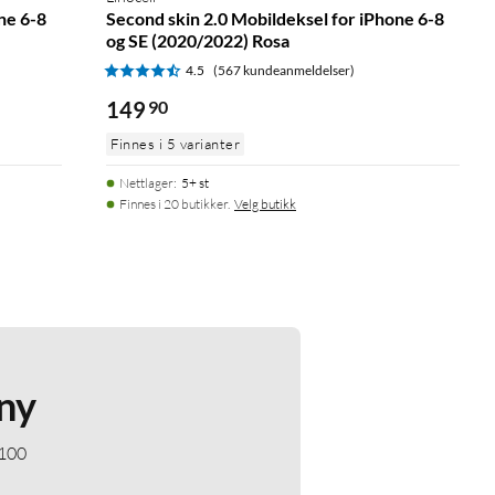
ne 6-8
Second skin 2.0 Mobildeksel for iPhone 6-8
og SE (2020/2022) Rosa
4.5
(567 kundeanmeldelser)
149
90
Finnes i 5 varianter
Nettlager
:
5+ st
Finnes i 20 butikker.
Velg butikk
ny
 100