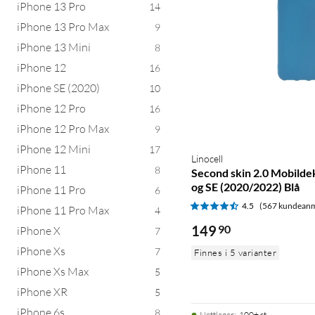
iPhone 13 Pro
14
iPhone 13 Pro Max
9
iPhone 13 Mini
8
iPhone 12
16
iPhone SE (2020)
10
iPhone 12 Pro
16
iPhone 12 Pro Max
9
iPhone 12 Mini
17
Linocell
iPhone 11
8
Second skin 2.0 Mobildek
og SE (2020/2022) Blå
iPhone 11 Pro
6
4.5
(567 kundeanm
iPhone 11 Pro Max
4
149
90
iPhone X
7
iPhone Xs
7
Finnes i 5 varianter
iPhone Xs Max
5
iPhone XR
5
iPhone 6s
8
Nettlager
:
100+ st