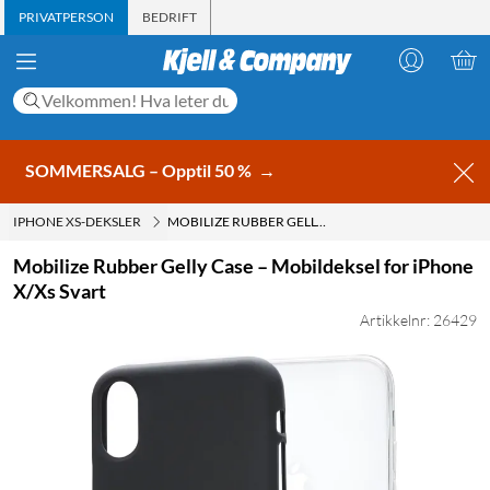
PRIVATPERSON
BEDRIFT
SOMMERSALG – Opptil 50 %
→
IPHONE XS-DEKSLER
MOBILIZE RUBBER GELLY CASE – MOBILDEKSEL FOR IPHONE X/XS SVART
Mobilize Rubber Gelly Case – Mobildeksel for iPhone
X/Xs Svart
Artikkelnr: 26429