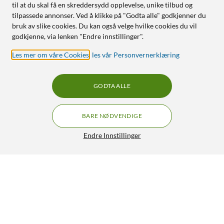
til at du skal få en skreddersydd opplevelse, unike tilbud og
tilpassede annonser. Ved å klikke på "Godta alle" godkjenner du
bruk av slike cookies. Du kan også velge hvilke cookies du vil
godkjenne, via lenken "Endre innstillinger".
Les mer om våre Cookies
,
les vår Personvernerklæring
GODTA ALLE
BARE NØDVENDIGE
Endre Innstillinger
Mobilize Rubber Gelly Case – Mobildeksel for iPhone X/Xs
Svart
219,90
HENT
LEGG I HANDLEKURV