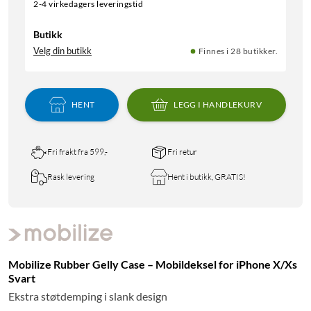
2-4 virkedagers leveringstid
Butikk
Velg din butikk
Finnes i 28 butikker.
HENT
LEGG I HANDLEKURV
Fri frakt fra 599,-
Fri retur
Rask levering
Hent i butikk, GRATIS!
Mobilize Rubber Gelly Case – Mobildeksel for iPhone X/Xs
Svart
Ekstra støtdemping i slank design