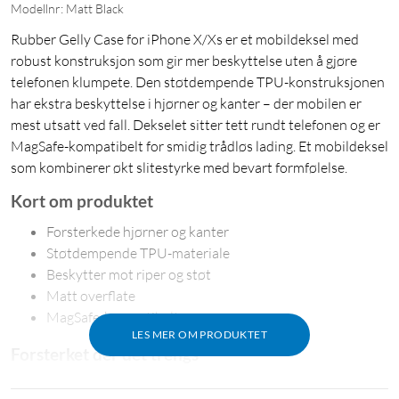
Modellnr: Matt Black
Rubber Gelly Case for iPhone X/Xs er et mobildeksel med
robust konstruksjon som gir mer beskyttelse uten å gjøre
telefonen klumpete. Den støtdempende TPU-konstruksjonen
har ekstra beskyttelse i hjørner og kanter – der mobilen er
mest utsatt ved fall. Dekselet sitter tett rundt telefonen og er
MagSafe-kompatibelt for smidig trådløs lading. Et mobildeksel
som kombinerer økt slitestyrke med bevart formfølelse.
Kort om produktet
Forsterkede hjørner og kanter
Støtdempende TPU-materiale
Beskytter mot riper og støt
Matt overflate
MagSafe-kompatibelt
LES MER OM PRODUKTET
Forsterket der det trengs
Hjørner og kanter er de mest utsatte delene ved fall. Rubber