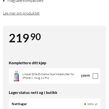
MagSafe-kompatibelt
Les mer om produktet
90
219
Komplettere ditt kjøp
Linocell Elite Extreme Skjermbeskytter for
199
90
iPhone X, Xs og 11 Pro
Lagerstatus nett og i butikk
Nettlager
100+ st