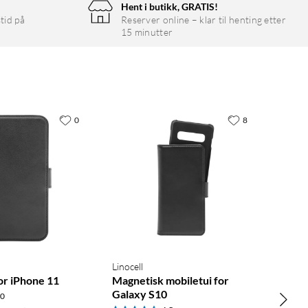
Hent i butikk, GRATIS!
tid på
Reserver online – klar til henting etter
15 minutter
0
8
Linocell
or iPhone 11
Magnetisk mobiletui for
Galaxy S10
.0