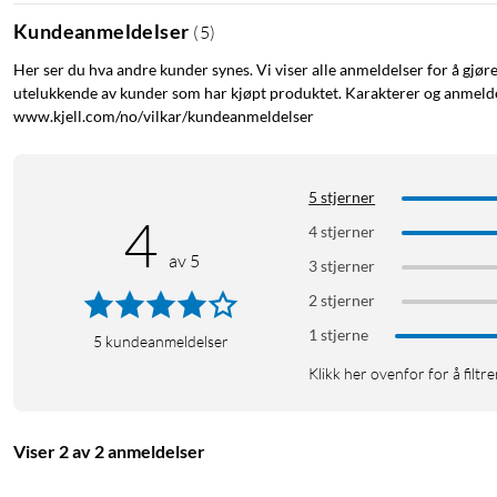
Kundeanmeldelser
(
5
)
Her ser du hva andre kunder synes. Vi viser alle anmeldelser for å gjør
utelukkende av kunder som har kjøpt produktet. Karakterer og anmeldel
www.kjell.com/no/vilkar/kundeanmeldelser
5 stjerner
4
4 stjerner
av 5
3 stjerner
2 stjerner
1 stjerne
5
kundeanmeldelser
Klikk her ovenfor for å filtre
Viser 2 av 2 anmeldelser