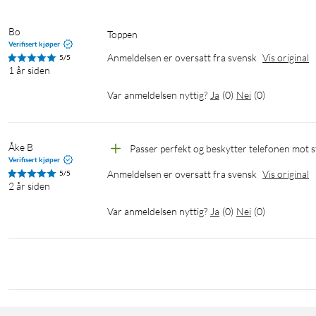
Bo
Toppen
Verifisert kjøper
Anmeldelsen er oversatt fra svensk
Vis original
5/5
1 år siden
Var anmeldelsen nyttig?
Ja
(
0
)
Nei
(
0
)
Åke B
Passer perfekt og beskytter telefonen mot s
Verifisert kjøper
Anmeldelsen er oversatt fra svensk
Vis original
5/5
2 år siden
Var anmeldelsen nyttig?
Ja
(
0
)
Nei
(
0
)