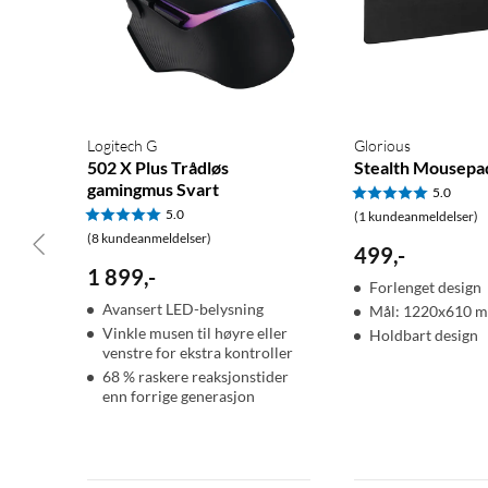
Logitech G
Glorious
502 X Plus Trådløs
Stealth Mousepa
gamingmus Svart
5.0
5.0
(1 kundeanmeldelser)
(8 kundeanmeldelser)
499
,
-
1 899
,
-
Forlenget design
Avansert LED-belysning
Mål: 1220x610 
Vinkle musen til høyre eller
Holdbart design
venstre for ekstra kontroller
68 % raskere reaksjonstider
enn forrige generasjon