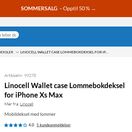
SOMMERSALG
– Opptil 50 % →
DEKSLER
LINOCELL WALLET CASE LOMMEBOKDEKSEL FOR IPHONE XS MAX
Artikkelnr: 99270
Linocell Wallet case Lommebokdeksel
for iPhone Xs Max
Mer fra:
Linocell
Mobildeksel med lommer
4.0
5 kundeanmeldelser