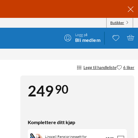
Butikker
Logg på
Bli medlem
Legg til handleliste
6 liker
90
249
Komplettere ditt kjøp
Linocell Rengjøringssett for