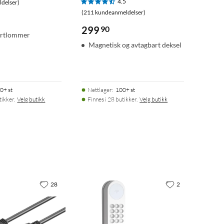
4.5
delser)
(211 kundeanmeldelser)
299
90
ortlommer
Magnetisk og avtagbart deksel
0+ st
Nettlager
:
100+ st
tikker.
Velg butikk
Finnes i 28 butikker.
Velg butikk
28
2