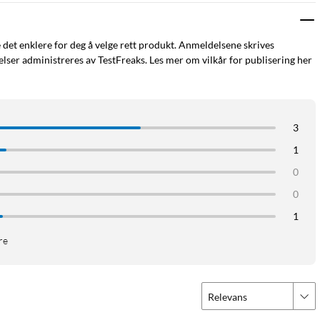
e det enklere for deg å velge rett produkt. Anmeldelsene skrives
ser administreres av TestFreaks. Les mer om vilkår for publisering her
3
1
0
0
1
re
Relevans