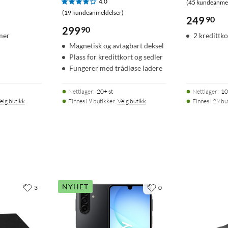
4.0
(45 kundeanmel
(19 kundeanmeldelser)
249
90
299
90
mer
2 kredittk
Magnetisk og avtagbart deksel
Plass for kredittkort og sedler
Fungerer med trådløse ladere
Nettlager
:
20+ st
Nettlager
:
10
elg butikk
Finnes i 9 butikker.
Velg butikk
Finnes i 29 bu
NYHET
3
0