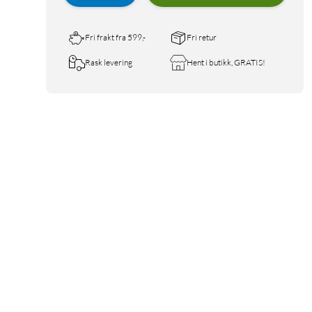
Fri frakt fra 599,-
Fri retur
Rask levering
Hent i butikk, GRATIS!