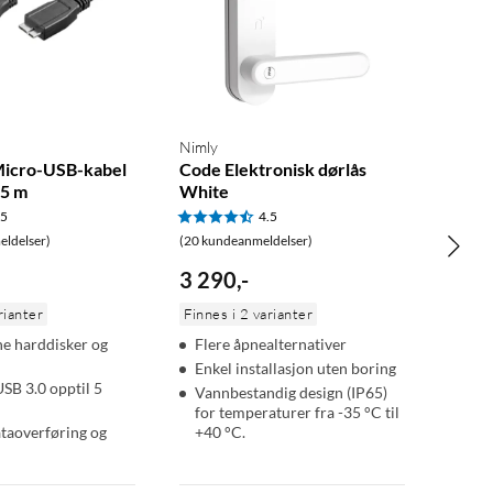
Nimly
 Micro-USB-kabel
Code Elektronisk dørlås
,5 m
White
.5
4.5
ldelser)
(20 kundeanmeldelser)
3 290
,
-
rianter
Finnes i 2 varianter
ne harddisker og
Flere åpnealternativer
Enkel installasjon uten boring
USB 3.0 opptil 5
Vannbestandig design (IP65)
for temperaturer fra -35 °C til
ataoverføring og
+40 °C.