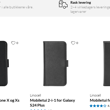
r
Rask levering
r i alle butikkene våre.
2–4 virkedagers leverings
lagervarer
0
0
Linocell
Linocell
one X og Xs
Mobiletui 2-i-1 for Galaxy
Mobiletui f
S24 Plus
4