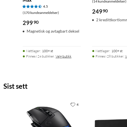
(14 kundeanmeldelser)
4.5
249
90
(170 kundeanmeldelser)
2 kredittkortlom
299
90
Magnetisk og avtagbart deksel
Nettlager
:
100+ st
Nettlager
:
100+ st
Finnes i 24 butikker.
Velg butikk
Finnes i 28 butikker.
V
Sist sett
4