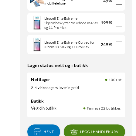
49
90
mobiltelefoner
Linocell Elite Extreme
199
90
Skjermbeskytter for iPhone Xs Max
og 11 Pro Max
Linocell Elite Extreme Curved for
249
90
iPhone Xs Max og 11 Pro Max
Lagerstatus nett og i butikk
Nettlager
100+ st
2-4 virkedagers leveringstid
Butikk
Velg din butikk
Finnes i 22 butikker.
HENT
LEGG I HANDLEKURV