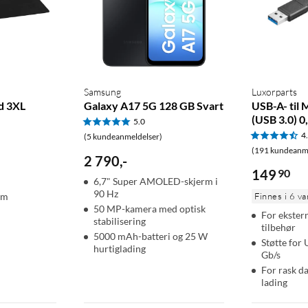
Samsung
Luxorparts
d 3XL
Galaxy A17 5G 128 GB Svart
USB-A- til
(USB 3.0) 0
5.0
4
(5 kundeanmeldelser)
(191 kundeanme
2 790
,
-
149
90
6,7" Super AMOLED-skjerm i
90 Hz
mm
Finnes i 6 va
50 MP-kamera med optisk
For ekster
stabilisering
tilbehør
5000 mAh-batteri og 25 W
Støtte for 
hurtiglading
Gb/s
For rask d
lading