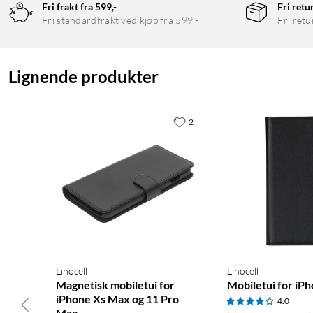
Fri frakt fra 599,-
Fri retu
Fri standardfrakt ved kjøp fra 599,-
Fri retu
Lignende produkter
2
Linocell
Linocell
Magnetisk mobiletui for
Mobiletui for iPh
iPhone Xs Max og 11 Pro
4.0
Max