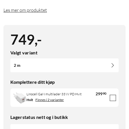
Les mer om produktet
749
,
-
Valgt variant
2 m
Komplettere ditt kjøp
299
90
Linocell GaN multilader 33 W PD Hvit
Hvit
Finnes i 2 varianter
Lagerstatus nett og i butikk