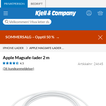
PRIVATPERSON
BEDRIFT
SOMMERSALG – Opptil 50 %
→
IPHONE-LADER
APPLE MAGSAFE-LADER 2 M
Apple Magsafe-lader 2 m
4.5
Artikkelnr: 24645
(36 kundeanmeldelser)