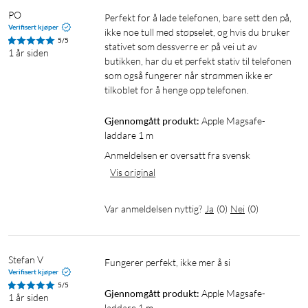
PO
Perfekt for å lade telefonen, bare sett den på, 
Verifisert kjøper
ikke noe tull med støpselet, og hvis du bruker 
5/5
stativet som dessverre er på vei ut av 
1 år siden
butikken, har du et perfekt stativ til telefonen 
som også fungerer når strømmen ikke er 
tilkoblet for å henge opp telefonen. 
Gjennomgått produkt:
Apple Magsafe-
laddare 1 m
Anmeldelsen er oversatt fra svensk
Vis original
Var anmeldelsen nyttig?
Ja
(
0
)
Nei
(
0
)
Stefan V
Fungerer perfekt, ikke mer å si 
Verifisert kjøper
5/5
Gjennomgått produkt:
Apple Magsafe-
1 år siden
laddare 1 m