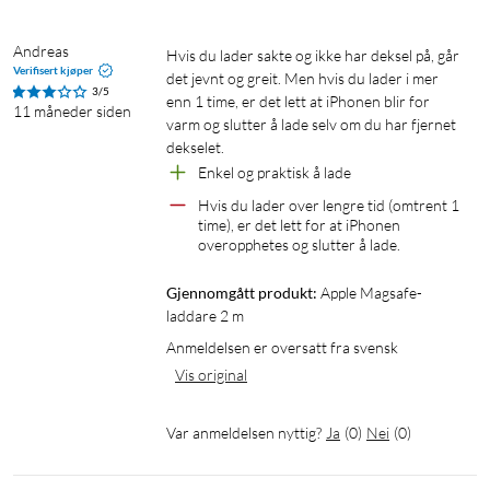
Andreas
Hvis du lader sakte og ikke har deksel på, går 
Verifisert kjøper
det jevnt og greit. Men hvis du lader i mer 
3/5
enn 1 time, er det lett at iPhonen blir for 
11 måneder siden
varm og slutter å lade selv om du har fjernet 
dekselet.
Enkel og praktisk å lade
Hvis du lader over lengre tid (omtrent 1 
time), er det lett for at iPhonen 
overopphetes og slutter å lade.
Gjennomgått produkt:
Apple Magsafe-
laddare 2 m
Anmeldelsen er oversatt fra svensk
Vis original
Var anmeldelsen nyttig?
Ja
(
0
)
Nei
(
0
)