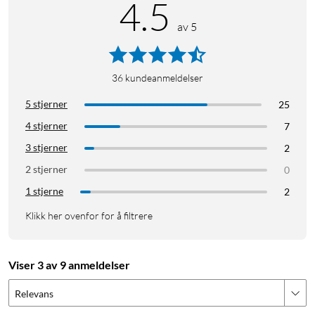
4.5
av 5
36
kundeanmeldelser
5 stjerner
25
4 stjerner
7
3 stjerner
2
2 stjerner
0
1 stjerne
2
Klikk her ovenfor for å filtrere
Viser 3 av 9 anmeldelser
Relevans