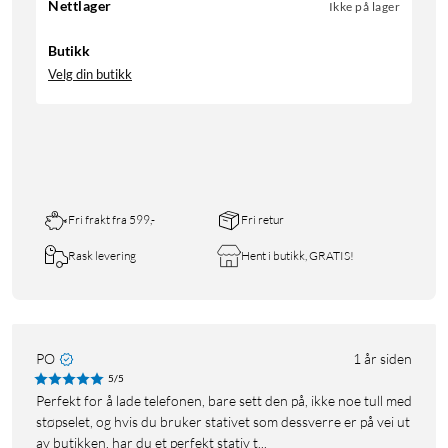
Nettlager
Ikke på lager
Butikk
Velg din butikk
Fri frakt fra 599,-
Fri retur
Rask levering
Hent i butikk, GRATIS!
PO
1 år siden
5/5
Perfekt for å lade telefonen, bare sett den på, ikke noe tull med
støpselet, og hvis du bruker stativet som dessverre er på vei ut
av butikken, har du et perfekt stativ t...