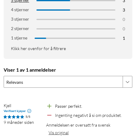
5 stjerner
3
4 stjerner
3
3 stjerner
0
2 stjerner
0
1 stjerne
1
Klikk her ovenfor for å filtrere
Viser 1 av 1 anmeldelser
Relevans
Kjell
Passer perfekt.
Verifisert kjøper
Ingenting negativt å si om produktet.
5/5
9 måneder siden
Anmeldelsen er oversatt fra svensk
Vis original