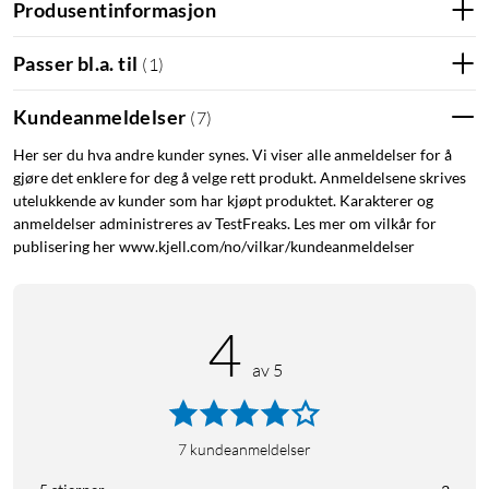
Produsentinformasjon
Skjermbeskytter i herdet glass
Mikrofiberklut
Passer bl.a. til
(
1
)
Rengjøringsmiddel
Støvfjerner
Kundeanmeldelser
(
7
)
Monteringsguider
Her ser du hva andre kunder synes. Vi viser alle anmeldelser for å
gjøre det enklere for deg å velge rett produkt. Anmeldelsene skrives
utelukkende av kunder som har kjøpt produktet. Karakterer og
anmeldelser administreres av TestFreaks. Les mer om vilkår for
publisering her www.kjell.com/no/vilkar/kundeanmeldelser
4
av 5
7
kundeanmeldelser