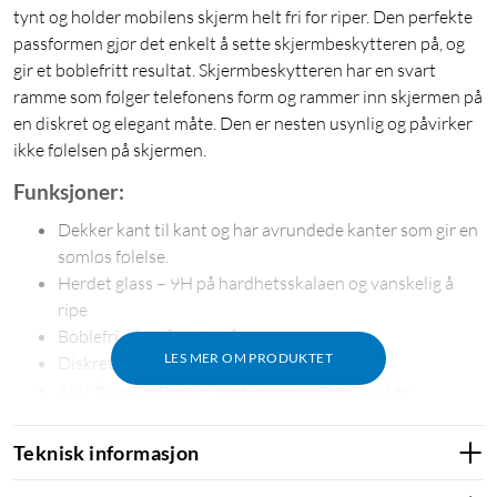
tynt og holder mobilens skjerm helt fri for riper. Den perfekte
passformen gjør det enkelt å sette skjermbeskytteren på, og
gir et boblefritt resultat. Skjermbeskytteren har en svart
ramme som følger telefonens form og rammer inn skjermen på
en diskret og elegant måte. Den er nesten usynlig og påvirker
ikke følelsen på skjermen.
Funksjoner:
Dekker kant til kant og har avrundede kanter som gir en
sømløs følelse.
Herdet glass – 9H på hardhetsskalaen og vanskelig å
ripe
Boblefri – lett å sette på
LES MER OM PRODUKTET
Diskret – bare 0,33 mm tynn
Anti-fingeravtrykk – spesialbelegget motvirker
fingeravtrykk
Glatt og responsiv – skjermen beholder sine egenskaper
Teknisk informasjon
I pakken