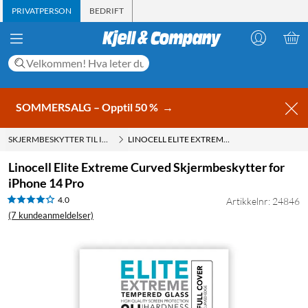
PRIVATPERSON
BEDRIFT
SOMMERSALG – Opptil 50 %
→
SKJERMBESKYTTER TIL IPHONE 14 PRO
LINOCELL ELITE EXTREME CURVED SKJERMBESKYTTER FOR IPHONE 14 PRO
Linocell Elite Extreme Curved Skjermbeskytter for
iPhone 14 Pro
4.0
Artikkelnr: 24846
(7 kundeanmeldelser)