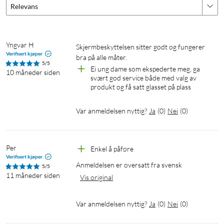
Relevans
Yngvar H
Skjermbeskyttelsen sitter godt og fungerer 
Verifisert kjøper
bra på alle måter.
5/5
Ei ung dame som ekspederte meg, ga 
10 måneder siden
svært god service både med valg av 
produkt og få satt glasset på plass
Var anmeldelsen nyttig?
Ja
(
0
)
Nei
(
0
)
Per
Enkel å påføre
Verifisert kjøper
Anmeldelsen er oversatt fra svensk
5/5
11 måneder siden
Vis original
Var anmeldelsen nyttig?
Ja
(
0
)
Nei
(
0
)