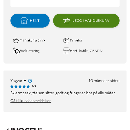
HENT
LEGG I HANDLEKURV
Fri frakt fra 599,-
Fri retur
Rask levering
Hent i butikk, GRATIS!
Yngvar H
10 måneder siden
5/5
Skjermbeskyttelsen sitter godt og fungerer bra på alle måter.
Gå til kundeanmeldelsen