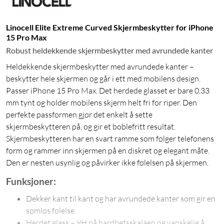
Linocell Elite Extreme Curved Skjermbeskytter for iPhone
15 Pro Max
Robust heldekkende skjermbeskytter med avrundede kanter
Heldekkende skjermbeskytter med avrundede kanter –
beskytter hele skjermen og går i ett med mobilens design.
Passer iPhone 15 Pro Max. Det herdede glasset er bare 0,33
mm tynt og holder mobilens skjerm helt fri for riper. Den
perfekte passformen gjør det enkelt å sette
skjermbeskytteren på, og gir et boblefritt resultat.
Skjermbeskytteren har en svart ramme som følger telefonens
form og rammer inn skjermen på en diskret og elegant måte.
Den er nesten usynlig og påvirker ikke følelsen på skjermen.
Funksjoner:
Dekker kant til kant og har avrundede kanter som gir en
sømløs følelse.
Herdet glass – 9H på hardhetsskalaen og vanskelig å