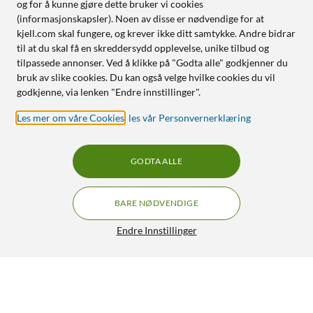
og for å kunne gjøre dette bruker vi cookies
(informasjonskapsler). Noen av disse er nødvendige for at
kjell.com skal fungere, og krever ikke ditt samtykke. Andre bidrar
til at du skal få en skreddersydd opplevelse, unike tilbud og
tilpassede annonser. Ved å klikke på "Godta alle" godkjenner du
bruk av slike cookies. Du kan også velge hvilke cookies du vil
godkjenne, via lenken "Endre innstillinger".
Les mer om våre Cookies
,
les vår Personvernerklæring
GODTA ALLE
BARE NØDVENDIGE
Endre Innstillinger
Linocell Elite Extreme Curved Skjermbeskytter for iPhone
15 Pro Max
249,90
4.5/5