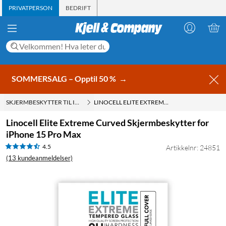
PRIVATPERSON
BEDRIFT
SOMMERSALG – Opptil 50 %
→
SKJERMBESKYTTER TIL IPHONE 15 PRO MAX
LINOCELL ELITE EXTREME CURVED SKJERMBESKYTTER FOR IPHONE 15 PRO MAX
Linocell Elite Extreme Curved Skjermbeskytter for
iPhone 15 Pro Max
4.5
Artikkelnr: 24851
(13 kundeanmeldelser)