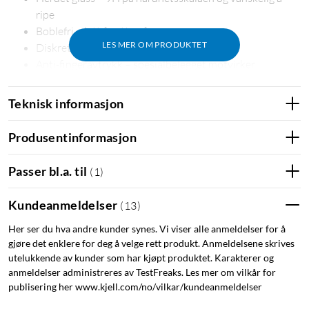
ripe
Boblefri – lett å sette på
LES MER OM PRODUKTET
Diskret – bare 0,33 mm tynn
Anti-fingeravtrykk – spesialbelegget motvirker
fingeravtrykk
Glatt og responsiv – skjermen beholder sine egenskaper
Teknisk informasjon
I pakken
Produsentinformasjon
Skjermbeskytter i herdet glass
Mikrofiberklut
Passer bl.a. til
(
1
)
Rengjøringsmiddel
Støvfjerner
Kundeanmeldelser
(
13
)
Monteringsguider
Her ser du hva andre kunder synes. Vi viser alle anmeldelser for å
gjøre det enklere for deg å velge rett produkt. Anmeldelsene skrives
utelukkende av kunder som har kjøpt produktet. Karakterer og
anmeldelser administreres av TestFreaks. Les mer om vilkår for
publisering her www.kjell.com/no/vilkar/kundeanmeldelser