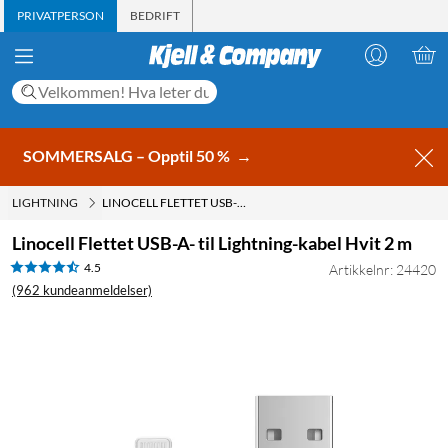
PRIVATPERSON
BEDRIFT
SOMMERSALG – Opptil 50 %
→
LIGHTNING
LINOCELL FLETTET USB-A- TIL LIGHTNING-KABEL HVIT 2 M
Linocell Flettet USB-A- til Lightning-kabel Hvit 2 m
4.5
Artikkelnr: 24420
(962 kundeanmeldelser)