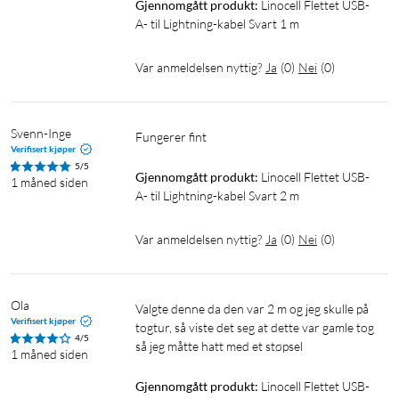
Gjennomgått produkt:
Linocell Flettet USB-
A- til Lightning-kabel Svart 1 m
Var anmeldelsen nyttig?
Ja
(
0
)
Nei
(
0
)
Svenn-Inge
Fungerer fint
Verifisert kjøper
5/5
Gjennomgått produkt:
Linocell Flettet USB-
1 måned siden
A- til Lightning-kabel Svart 2 m
Var anmeldelsen nyttig?
Ja
(
0
)
Nei
(
0
)
Ola
Valgte denne da den var 2 m og jeg skulle på 
Verifisert kjøper
togtur, så viste det seg at dette var gamle tog 
4/5
så jeg måtte hatt med et støpsel
1 måned siden
Gjennomgått produkt:
Linocell Flettet USB-