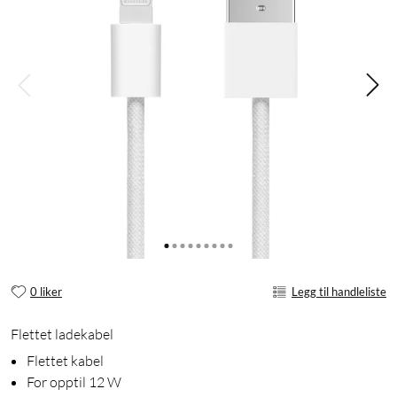
0 liker
Legg til handleliste
Flettet ladekabel
Flettet kabel
For opptil 12 W