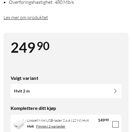
Overføringshastighet: 480 Mb/s
Les mer om produktet
90
249
Valgt variant
Hvit 2 m
Komplettere ditt kjøp
149
90
Linocell Mini USB-lader 2,4 A (12 W) Hvit
Hvit
Finnes i 2 varianter