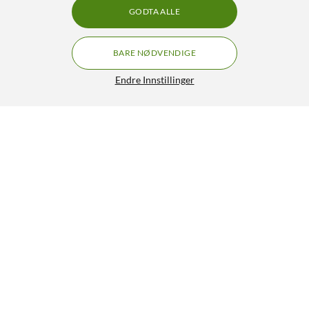
GODTA ALLE
BARE NØDVENDIGE
Endre Innstillinger
Linocell Flettet USB-A- til Lightning-kabel Hvit 2 m
249,90
4.5/5
HENT
LEGG I HANDLEKURV
Lignende produkter