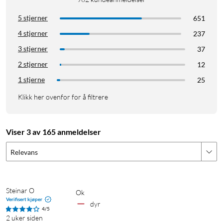
5 stjerner
651
4 stjerner
237
3 stjerner
37
2 stjerner
12
1 stjerne
25
Klikk her ovenfor for å filtrere
Viser 3 av 165 anmeldelser
Relevans
Steinar O
ok
Verifisert kjøper
dyr
4/5
2 uker siden