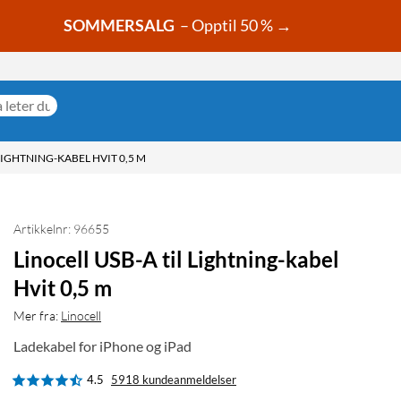
SOMMERSALG
– Opptil 50 % →
LIGHTNING-KABEL HVIT 0,5 M
Artikkelnr: 96655
Linocell USB-A til Lightning-kabel
Hvit 0,5 m
Mer fra:
Linocell
Ladekabel for iPhone og iPad
4.5
5918 kundeanmeldelser