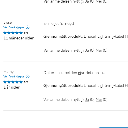
Var anmeldelsen nyttig?
Ja
(
0
)
Nei
(
0
)
Sissel
Er meget fornøyd
Verifisert kjøper
5/5
Gjennomgått produkt:
Linocell Lightning-kabel H
11 måneder siden
Var anmeldelsen nyttig?
Ja
(
0
)
Nei
(
0
)
Hamy
Det er en kabel den gjør det den skal 
Verifisert kjøper
5/5
Gjennomgått produkt:
Linocell Lightning-kabel H
1 år siden
Var anmeldelsen nyttig?
Ja
(
0
)
Nei
(
0
)