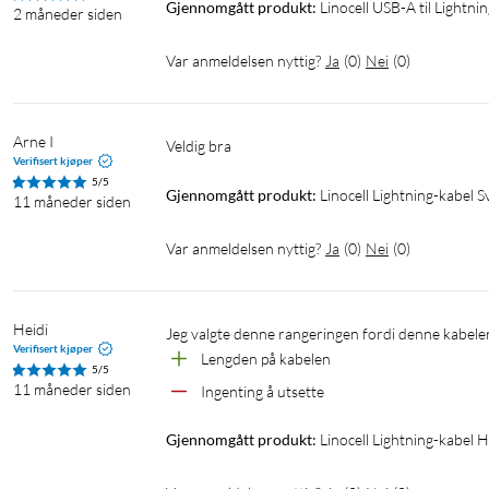
Gjennomgått produkt:
Linocell USB-A til Lightni
2 måneder siden
Var anmeldelsen nyttig?
Ja
(
0
)
Nei
(
0
)
Arne I
Veldig bra 
Verifisert kjøper
5/5
Gjennomgått produkt:
Linocell Lightning-kabel S
11 måneder siden
Var anmeldelsen nyttig?
Ja
(
0
)
Nei
(
0
)
Heidi
Jeg valgte denne rangeringen fordi denne kabelen 
Verifisert kjøper
Lengden på kabelen
5/5
11 måneder siden
Ingenting å utsette
Gjennomgått produkt:
Linocell Lightning-kabel H