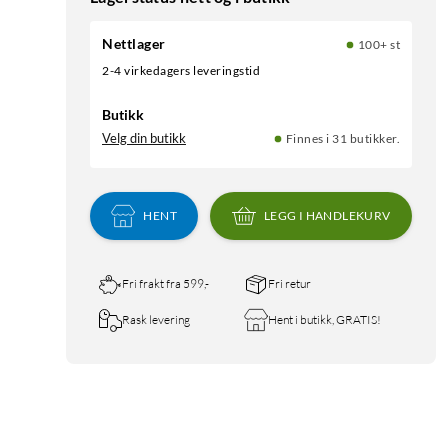
Nettlager
100+ st
2-4 virkedagers leveringstid
Butikk
Velg din butikk
Finnes i 31 butikker.
HENT
LEGG I HANDLEKURV
Fri frakt fra 599,-
Fri retur
Rask levering
Hent i butikk, GRATIS!