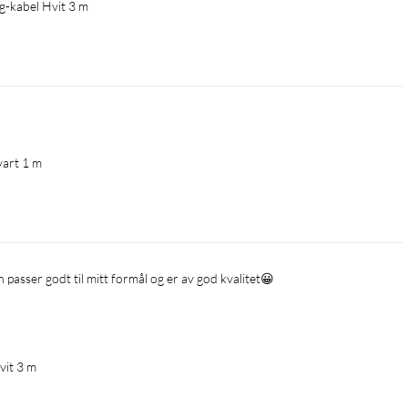
ng-kabel Hvit 3 m
vart 1 m
passer godt til mitt formål og er av god kvalitet😀
vit 3 m