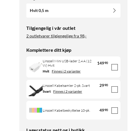
Hvit 0,5 m
Tilgjengelig i vår outlet
2 outletvarer tilgjengelige fra
98,-
Komplettere ditt kjøp
Linocell Mini USB-lader 2,4 A (12
149
90
W) Hvit
Hvit
Finnes i 2 varianter
29
90
Linocell Kabelsamler 2-pk. Svart
Svart
Finnes i 2 varianter
49
90
Linocell Kabelbeskyttelse 10-pk.
Lagerstatus nett og i butikk