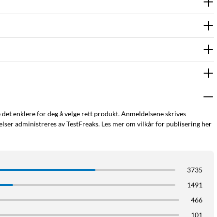
e det enklere for deg å velge rett produkt. Anmeldelsene skrives
ser administreres av TestFreaks. Les mer om vilkår for publisering her
3735
1491
466
101