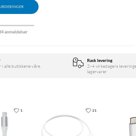
VURDERINGER
34 anmeldelser
r
Rask levering
r i alle butikkene våre.
2–4 virkedagers leverings
lagervarer
1
21