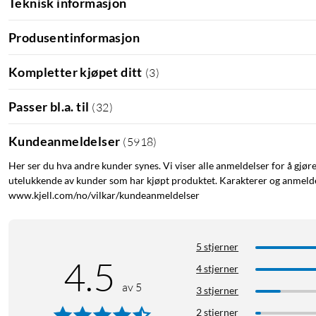
Teknisk informasjon
Produsentinformasjon
Kompletter kjøpet ditt
(
3
)
Passer bl.a. til
(
32
)
Kundeanmeldelser
(
5918
)
Her ser du hva andre kunder synes. Vi viser alle anmeldelser for å gjør
utelukkende av kunder som har kjøpt produktet. Karakterer og anmeldel
www.kjell.com/no/vilkar/kundeanmeldelser
5 stjerner
4.5
4 stjerner
av 5
3 stjerner
2 stjerner