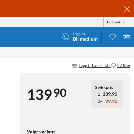
Butikker
Logg på
Bli medlem
Legg til handleliste
27 liker
Stykkpris
90
139
1
139,90
2-
99,90
Valgt variant