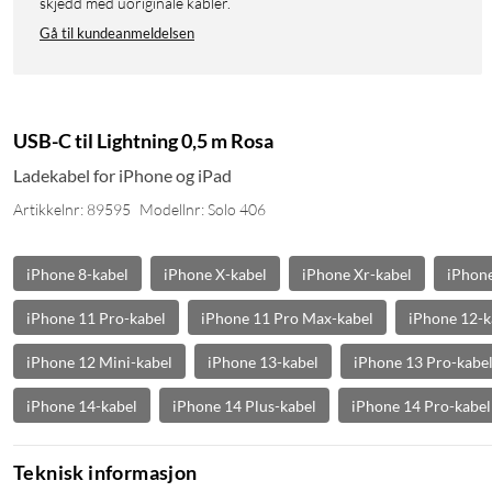
skjedd med uoriginale kabler.
Gå til kundeanmeldelsen
USB-C til Lightning 0,5 m Rosa
Ladekabel for iPhone og iPad
Artikkelnr: 89595
Modellnr: Solo 406
iPhone 8-kabel
iPhone X-kabel
iPhone Xr-kabel
iPhone
iPhone 11 Pro-kabel
iPhone 11 Pro Max-kabel
iPhone 12-k
iPhone 12 Mini-kabel
iPhone 13-kabel
iPhone 13 Pro-kabe
iPhone 14-kabel
iPhone 14 Plus-kabel
iPhone 14 Pro-kabel
Teknisk informasjon