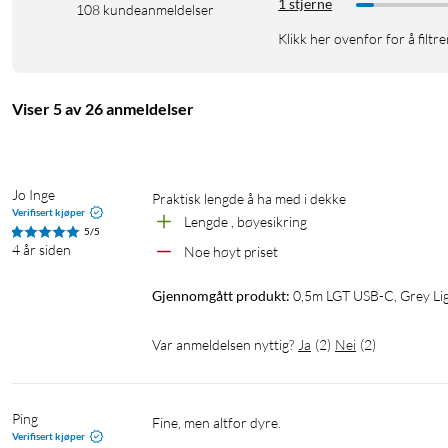
1 stjerne
108
kundeanmeldelser
Klikk her ovenfor for å filtre
Viser 5 av 26 anmeldelser
Jo Inge
Praktisk lengde å ha med i dekke 
Verifisert kjøper
Lengde , bøyesikring
5/5
4 år siden
Noe høyt priset
Gjennomgått produkt:
0,5m LGT USB-C, Grey Lig
Var anmeldelsen nyttig?
Ja
(
2
)
Nei
(
2
)
Ping
Fine, men altfor dyre.
Verifisert kjøper