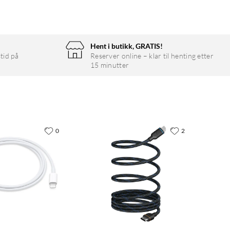
Hent i butikk, GRATIS!
tid på
Reserver online – klar til henting etter
15 minutter
0
2