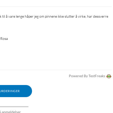
m Rosa
Powered By TestFreaks
VURDERINGER
6 anmeldelser