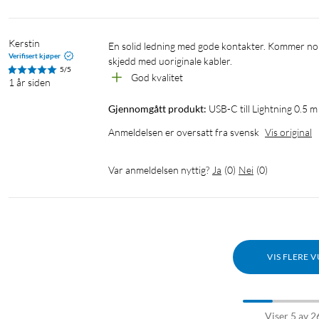
Kerstin
En solid ledning med gode kontakter. Kommer nok til å vare lenge håper jeg om pinnene ikke slutter å virke, har dessverre 
Verifisert kjøper
skjedd med uoriginale kabler. 
5/5
God kvalitet 
1 år siden
Gjennomgått produkt:
USB-C till Lightning 0.5 
Anmeldelsen er oversatt fra svensk
Vis original
Var anmeldelsen nyttig?
Ja
(
0
)
Nei
(
0
)
VIS FLERE 
Viser 5 av 2