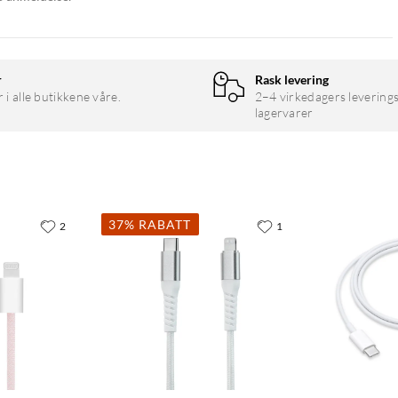
r
Rask levering
r i alle butikkene våre.
2–4 virkedagers leverings
lagervarer
37% RABATT
2
1