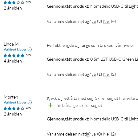
3/5
Gjennomgått produkt:
Nomadelic USB-C til Light
2 år siden
Var anmeldelsen nyttig?
Ja
(
3
)
Nei
(
4
)
Linda M
Perfekt lengde og farge som brukes i vår nye bil.
Verifisert kjøper
5/5
Gjennomgått produkt:
0,5m LGT USB-C Green Lig
4 år siden
Var anmeldelsen nyttig?
Ja
(
1
)
Nei
(
2
)
Morten
Kjekk og lett å ta med seg. Skiller seg ut fra hvite
Verifisert kjøper
fin blåfarge, skiller seg ut
4/5
2 år siden
Gjennomgått produkt:
Nomadelic USB-C til Light
Var anmeldelsen nyttig?
Ja
(
0
)
Nei
(
2
)