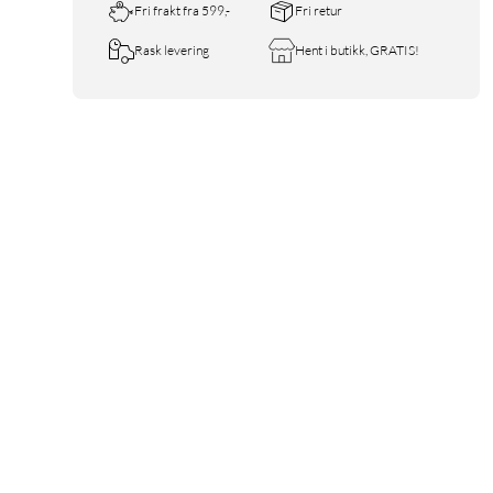
Fri frakt fra 599,-
Fri retur
Rask levering
Hent i butikk, GRATIS!