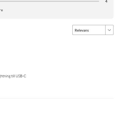
4
re
Relevans
htning till USB-C