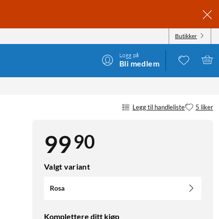
Butikker
Logg på
Bli medlem
Legg til handleliste
5 liker
90
99
Valgt variant
Rosa
Komplettere ditt kjøp