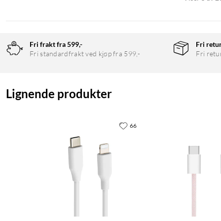
Fri frakt fra 599,-
Fri retu
Fri standardfrakt ved kjøp fra 599,-
Fri retu
Lignende produkter
66