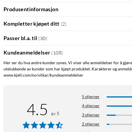
Produsentinformasjon
Kompletter kjøpet ditt
(
2
)
Passer bl.a. til
(
30
)
Kundeanmeldelser
(
108
)
Her ser du hva andre kunder synes. Vi viser alle anmeldelser for å gjør
utelukkende av kunder som har kjøpt produktet. Karakterer og anmeldel
www.kjell.com/no/vilkar/kundeanmeldelser
5 stjerner
4.5
4 stjerner
av 5
3 stjerner
2 stjerner