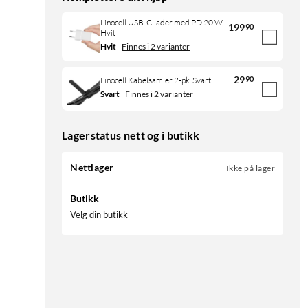
Linocell USB-C-lader med PD 20 W
199
90
Hvit
Hvit
Finnes i 2 varianter
29
90
Linocell Kabelsamler 2-pk. Svart
Svart
Finnes i 2 varianter
Lagerstatus nett og i butikk
Nettlager
Ikke på lager
Butikk
Velg din butikk