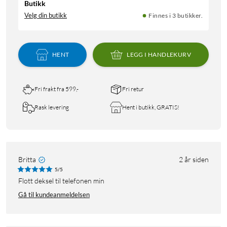
Butikk
Velg din butikk
Finnes i 3 butikker.
HENT
LEGG I HANDLEKURV
Fri frakt fra 599,-
Fri retur
Rask levering
Hent i butikk, GRATIS!
Britta
2 år siden
5/5
Flott deksel til telefonen min
Gå til kundeanmeldelsen