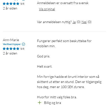
Anmeldelsen er oversatt fra svensk
5/5
2 år siden
Vis original
Var anmeldelsen nyttig?
Ja
(
0
)
Nei
(
0
)
Ann-Marie
Fungerer perfekt som beskyttelse for 
Verifisert kjøper
mobilen min.

5/5
2 år siden
God pris.

Helt svart.

Min forrige hadde et brunt interiør som så 
skittent ut etter en stund. Den er tilgjengelig 
hos deg, men er 100 SEK dyrere.

Hvorfor mitt valg føles bra.
Billig og bra