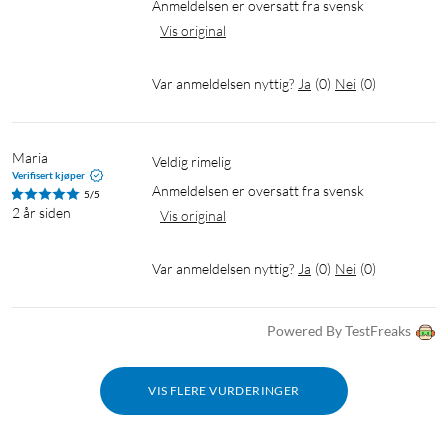
Anmeldelsen er oversatt fra svensk
Vis original
Var anmeldelsen nyttig?
Ja
(
0
)
Nei
(
0
)
Maria
Veldig rimelig
Verifisert kjøper
Anmeldelsen er oversatt fra svensk
5/5
2 år siden
Vis original
Var anmeldelsen nyttig?
Ja
(
0
)
Nei
(
0
)
Powered By TestFreaks
VIS FLERE VURDERINGER