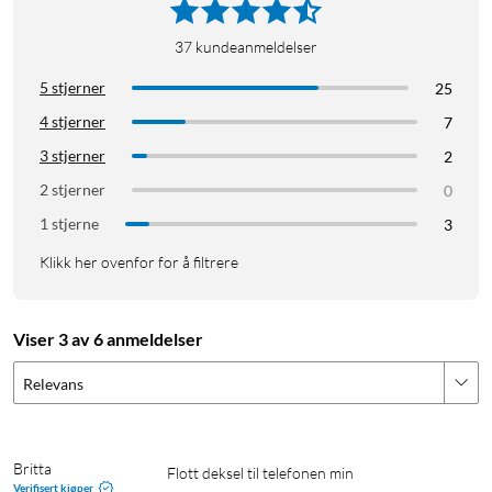
37
kundeanmeldelser
5 stjerner
25
4 stjerner
7
3 stjerner
2
2 stjerner
0
1 stjerne
3
Klikk her ovenfor for å filtrere
Viser 3 av 6 anmeldelser
Relevans
Britta
Flott deksel til telefonen min
Verifisert kjøper