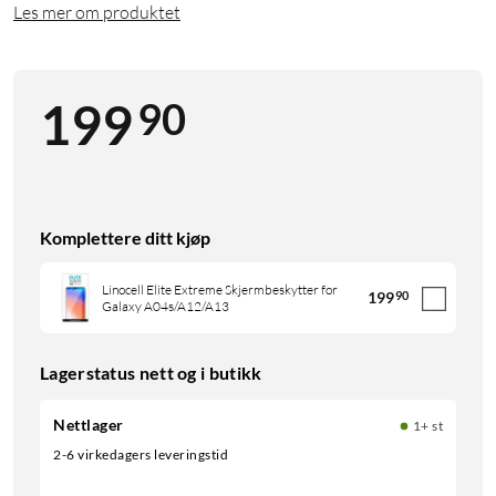
Les mer om produktet
90
199
Komplettere ditt kjøp
Linocell Elite Extreme Skjermbeskytter for
199
90
Galaxy A04s/A12/A13
Lagerstatus nett og i butikk
Nettlager
1+ st
2-6 virkedagers leveringstid