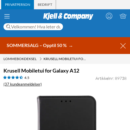
PRIVATPERSON
BEDRIFT
SOMMERSALG – Opptil 50 %
→
LOMMEBOKDEKSEL
KRUSELL MOBILETUI FOR GALAXY A12
Krusell Mobiletui for Galaxy A12
4.5
Artikkelnr: 89738
(37 kundeanmeldelser)