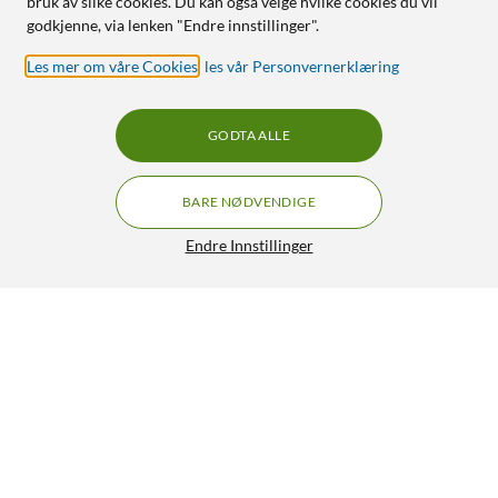
bruk av slike cookies. Du kan også velge hvilke cookies du vil
godkjenne, via lenken "Endre innstillinger".
Les mer om våre Cookies
,
les vår Personvernerklæring
GODTA ALLE
BARE NØDVENDIGE
Endre Innstillinger
Krusell Mobiletui for Galaxy A12
199,90
4.5/5
HENT
LEGG I HANDLEKURV