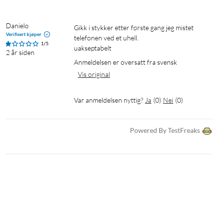
Danielo
gikk i stykker etter første gang jeg mistet 
Verifisert kjøper
telefonen ved et uhell.

1/5
uakseptabelt
2 år siden
Anmeldelsen er oversatt fra svensk
Vis original
Var anmeldelsen nyttig?
Ja
(
0
)
Nei
(
0
)
Powered By TestFreaks