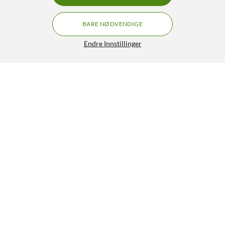
BARE NØDVENDIGE
Endre Innstillinger
Krusell Mobiletui for Galaxy Note 20
199,90
1/5
HENT
LEGG I HANDLEKURV
Lignende produkter