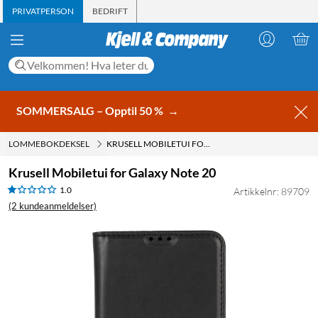
PRIVATPERSON
BEDRIFT
SOMMERSALG – Opptil 50 %
→
LOMMEBOKDEKSEL
KRUSELL MOBILETUI FOR GALAXY NOTE 20
Krusell Mobiletui for Galaxy Note 20
1.0
Artikkelnr: 89709
(2 kundeanmeldelser)