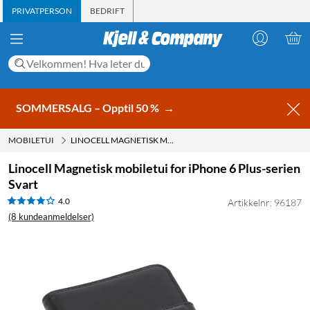
PRIVATPERSON
BEDRIFT
SOMMERSALG – Opptil 50 %
→
MOBILETUI
LINOCELL MAGNETISK MOBILETUI FOR IPHONE 6 PLUS-SERIEN SVART
Linocell Magnetisk mobiletui for iPhone 6 Plus-serien
Svart
4.0
Artikkelnr: 96187
(8 kundeanmeldelser)