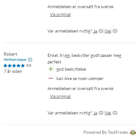
Anmeldelsen er oversatt fra svensk
Vis original
Var anmeldelsen nyttig?
Ja
(
0
)
Nei
(
0
)
Robert
enkel, trygg, beskytter godt passer meg 
Verifisert kjøper
perfekt
5/5
god beskyttelse
7 år siden
kan ikke se noen ulemper
Anmeldelsen er oversatt fra svensk
Vis original
Var anmeldelsen nyttig?
Ja
(
0
)
Nei
(
0
)
Powered By TestFreaks