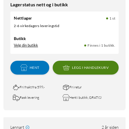
Lagerstatus nett og i butikk
Nettlager
1 st
2-6 virkedagers leveringstid
Butikk
Velg din butikk
Finnes i 1 butikk.
HENT
LEGG I HANDLEKURV
Fri frakt fra 599,-
Fri retur
Rask levering
Hent i butikk, GRATIS!
Lennart
2 år siden