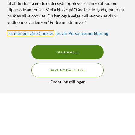
til at du skal få en skreddersydd opplevelse, unike tilbud og
tilpassede annonser. Ved å klikke på "Godta alle" godkjenner du
bruk av slike cookies. Du kan også velge hvilke cookies du vil
godkjenne, via lenken "Endre innstillinger".
Les mer om våre Cookies
,
les vår Personvernerklæring
GODTA ALLE
BARE NØDVENDIGE
Endre Innstillinger
Linocell Magnetisk mobiletui for iPhone 6 Plus-serien
Svart
299,90
4/5
HENT
LEGG I HANDLEKURV