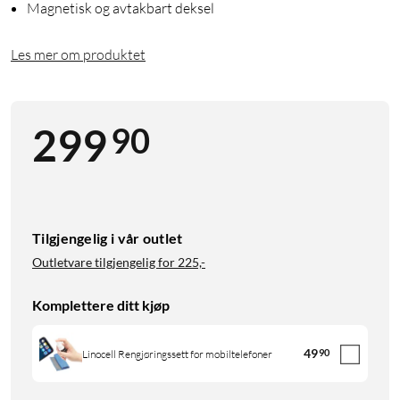
Magnetisk og avtakbart deksel
Les mer om produktet
90
299
Tilgjengelig i vår outlet
Outletvare tilgjengelig for
225,-
Komplettere ditt kjøp
49
90
Linocell Rengjøringssett for mobiltelefoner