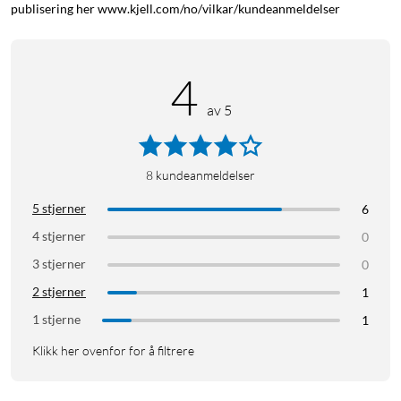
publisering her www.kjell.com/no/vilkar/kundeanmeldelser
4
av 5
8
kundeanmeldelser
5 stjerner
6
4 stjerner
0
3 stjerner
0
2 stjerner
1
1 stjerne
1
Klikk her ovenfor for å filtrere