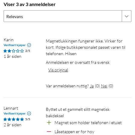
Viser 3 av 3 anmeldelser
Relevans
Karin
Magnetlukkingen fungerer ikke. Virker for 
Verifisert kjøper
kort. Ifølge butikkpersonalet passet varen til 
2/5
telefonen. Hilsen
1 år siden
Anmeldelsen er oversatt fra svensk
Vis original
Var anmeldelsen nyttig?
Ja
(
0
)
Nei
(
0
)
Lennart
Byttet ut et gammelt slitt magnetisk 
Verifisert kjøper
bakdeksel
5/5
Magnet som holder telefonen i etuiet
2 år siden
Låsetappen er for høy