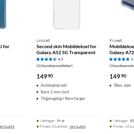
Linocell
Krusell
U for
Second skin Mobildeksel for
Mobildeksel
Galaxy A52 5G Transparent
Galaxy A7
4.5
5
(33 kundeanmeldelser)
(3 kundeanmeld
149
90
149
90
Antibakterielt
Tåler støt
Bare 1 mm tynt
Tilgjengelig i flere farger
Nettlager
:
5+ st
Nettlager
:
50
elg butikk
Finnes i 8 butikker.
Velg butikk
Finnes i 18 bu