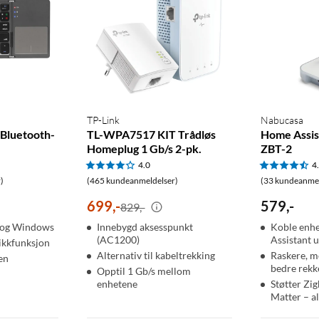
TP-Link
Nabucasa
Bluetooth-
TL-WPA7517 KIT Trådløs
Home Assis
Homeplug 1 Gb/s 2-pk.
ZBT-2
4.0
4
)
(465 kundeanmeldelser)
(33 kundeanmel
699
,
-
579
,
-
829,-
d og Windows
Innebygd aksesspunkt
Koble enhe
(AC1200)
Assistant 
ikkfunksjon
Alternativ til kabeltrekking
Raskere, m
en
bedre rekk
Opptil 1 Gb/s mellom
enhetene
Støtter Zi
Matter – al