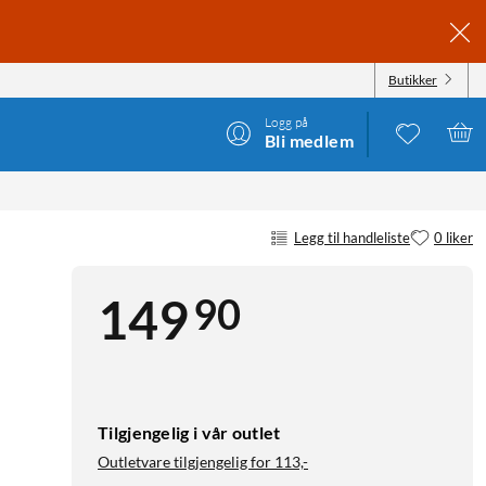
Butikker
Logg på
Bli medlem
Legg til handleliste
0 liker
90
149
Tilgjengelig i vår outlet
Outletvare tilgjengelig for
113,-