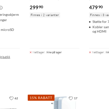
299
90
479
90
røringsskjerm
Finnes i 2 varianter
Finnes i 3 va
inger
Støtte for 
Kobler sa
d microSD
og HDMI
Nettlager
:
Ikke på lager
Nettlager
:
Ik
lg butikk
15% RABATT
62
17