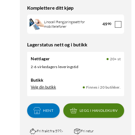
Komplettere ditt kjøp
Linocell Rengjøringssett for
49
90
mobiltelefoner
Lagerstatus nett og i butikk
Nettlager
20+ st
2-6 virkedagers leveringstid
Butikk
Velg din butikk
Finnes i 20 butikker.
HENT
LEGG I HANDLEKURV
Fri frakt fra 599,-
Fri retur