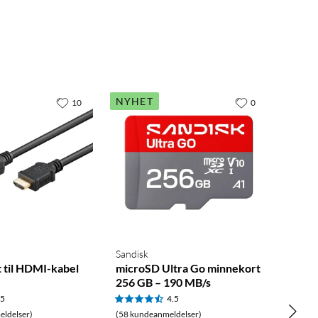
NYHET
10
0
Sandisk
t til HDMI-kabel
microSD Ultra Go minnekort
256 GB – 190 MB/s
.5
4.5
ldelser)
(58 kundeanmeldelser)