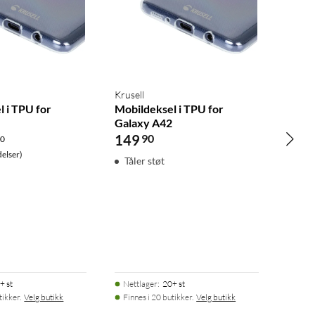
Krusell
 i TPU for
Mobildeksel i TPU for
2
Galaxy A42
149
90
.0
elser)
Tåler støt
+ st
Nettlager
:
20+ st
tikker.
Velg butikk
Finnes i 20 butikker.
Velg butikk