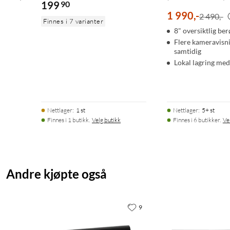
199
90
1 990
,
-
2 490,-
Finnes i 7 varianter
8" oversiktlig be
Flere kameravisn
samtidig
Lokal lagring me
Nettlager
:
1 st
Nettlager
:
5+ st
Finnes i 1 butikk.
Velg butikk
Finnes i 6 butikker.
Ve
Andre kjøpte også
9