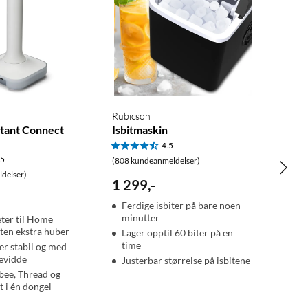
Rubicson
tant Connect
Isbitmaskin
4.5
.5
(808 kundeanmeldelser)
delser)
1 299
,
-
Ferdige isbiter på bare noen
minutter
ter til Home
uten ekstra huber
Lager opptil 60 biter på en
time
er stabil og med
evidde
Justerbar størrelse på isbitene
gbee, Thread og
t i én dongel