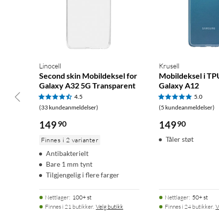
Linocell
Krusell
Second skin Mobildeksel for
Mobildeksel i TP
Galaxy A32 5G Transparent
Galaxy A12
4.5
5.0
(33 kundeanmeldelser)
(5 kundeanmeldelser)
149
90
149
90
Tåler støt
Finnes i 2 varianter
Antibakterielt
Bare 1 mm tynt
Tilgjengelig i flere farger
Nettlager
:
100+ st
Nettlager
:
50+ st
Finnes i 21 butikker.
Velg butikk
Finnes i 24 butikker.
V