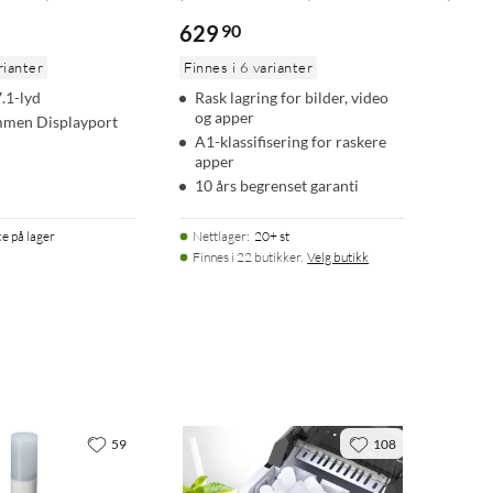
629
90
rianter
Finnes i 6 varianter
7.1-lyd
Rask lagring for bilder, video
og apper
mmen Displayport
A1-klassifisering for raskere
apper
10 års begrenset garanti
ke på lager
Nettlager
:
20+ st
Finnes i 22 butikker.
Velg butikk
59
108