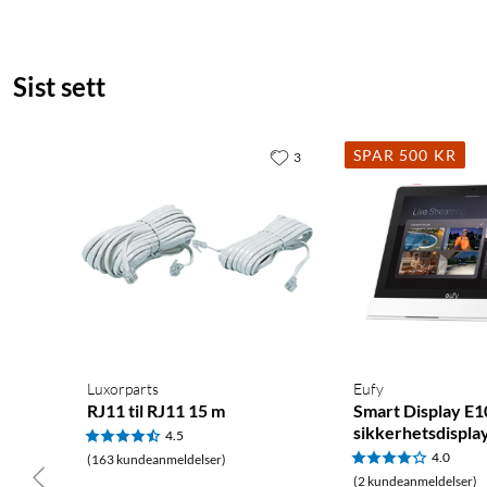
Sist sett
SPAR 500 KR
3
Luxorparts
Eufy
RJ11 til RJ11 15 m
Smart Display E1
sikkerhetsdispla
4.5
4.0
(163 kundeanmeldelser)
(2 kundeanmeldelser)