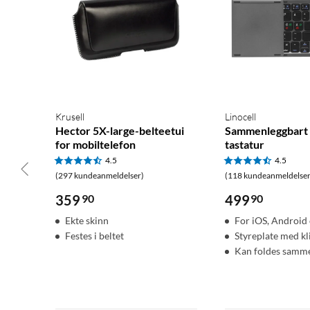
Krusell
Linocell
Hector 5X-large-belteetui
Sammenleggbart 
for mobiltelefon
tastatur
4.5
4.5
(297 kundeanmeldelser)
(118 kundeanmeldelser
359
90
499
90
Ekte skinn
For iOS, Androi
Festes i beltet
Styreplate med kl
Kan foldes samm