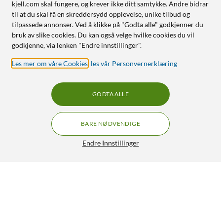
kjell.com skal fungere, og krever ikke ditt samtykke. Andre bidrar
til at du skal få en skreddersydd opplevelse, unike tilbud og
tilpassede annonser. Ved å klikke på "Godta alle" godkjenner du
bruk av slike cookies. Du kan også velge hvilke cookies du vil
godkjenne, via lenken "Endre innstillinger".
Les mer om våre Cookies
,
les vår Personvernerklæring
GODTA ALLE
BARE NØDVENDIGE
Endre Innstillinger
Mobildeksel i TPU for Galaxy A21
199,90
HENT
LEGG I HANDLEKURV