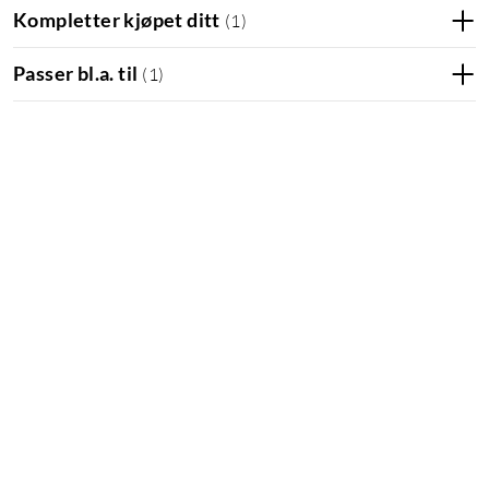
Kompletter kjøpet ditt
(
1
)
Passer bl.a. til
(
1
)