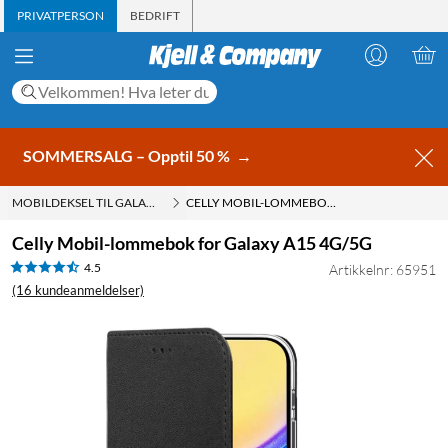
PRIVATPERSON
BEDRIFT
SOMMERSALG – Opptil 50 %
→
MOBILDEKSEL TIL GALAXY A15
CELLY MOBIL-LOMMEBOK FOR GALAXY A15 4G/5G
Celly Mobil-lommebok for Galaxy A15 4G/5G
4.5
Artikkelnr: 65951
(16 kundeanmeldelser)