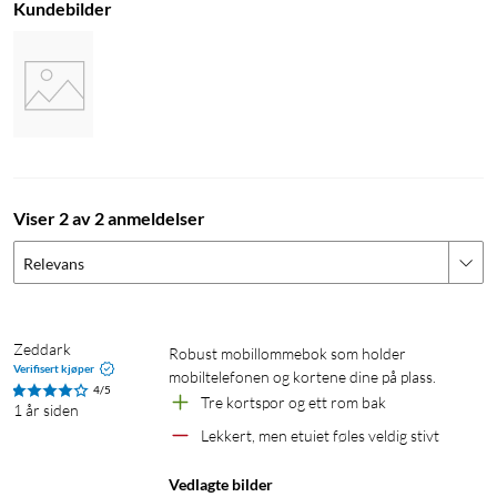
Kundebilder
Viser 2 av 2 anmeldelser
Relevans
Zeddark
Robust mobillommebok som holder 
Verifisert kjøper
mobiltelefonen og kortene dine på plass.
4/5
Tre kortspor og ett rom bak
1 år siden
Lekkert, men etuiet føles veldig stivt
Vedlagte bilder