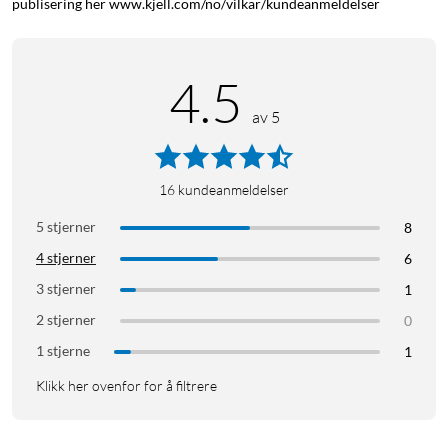
publisering her www.kjell.com/no/vilkar/kundeanmeldelser
4.5
av 5
16
kundeanmeldelser
5 stjerner
8
4 stjerner
6
3 stjerner
1
2 stjerner
0
1 stjerne
1
Klikk her ovenfor for å filtrere