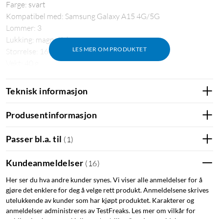
Farge: svart
Kompatibel med: Samsung Galaxy A15 4G/5G
Lommer: 3
Lukking: magnetisk
LES MER OM PRODUKTET
Størrelse: 164,5x74,5x8,5 mm
Vekt: 40 g
Teknisk informasjon
Produsentinformasjon
Passer bl.a. til
(
1
)
Kundeanmeldelser
(
16
)
Her ser du hva andre kunder synes. Vi viser alle anmeldelser for å
gjøre det enklere for deg å velge rett produkt. Anmeldelsene skrives
utelukkende av kunder som har kjøpt produktet. Karakterer og
anmeldelser administreres av TestFreaks. Les mer om vilkår for