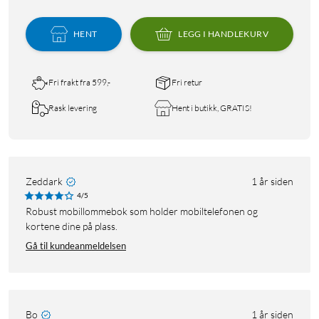
HENT
LEGG I HANDLEKURV
Fri frakt fra 599,-
Fri retur
Rask levering
Hent i butikk, GRATIS!
Zeddark
1 år siden
4/5
Robust mobillommebok som holder mobiltelefonen og
kortene dine på plass.
Gå til kundeanmeldelsen
Bo
1 år siden