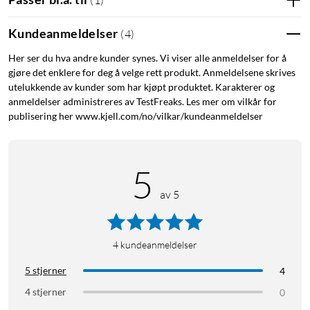
(
1
)
Kundeanmeldelser
(
4
)
Her ser du hva andre kunder synes. Vi viser alle anmeldelser for å
gjøre det enklere for deg å velge rett produkt. Anmeldelsene skrives
utelukkende av kunder som har kjøpt produktet. Karakterer og
anmeldelser administreres av TestFreaks. Les mer om vilkår for
publisering her www.kjell.com/no/vilkar/kundeanmeldelser
5
av 5
4
kundeanmeldelser
5 stjerner
4
4 stjerner
0