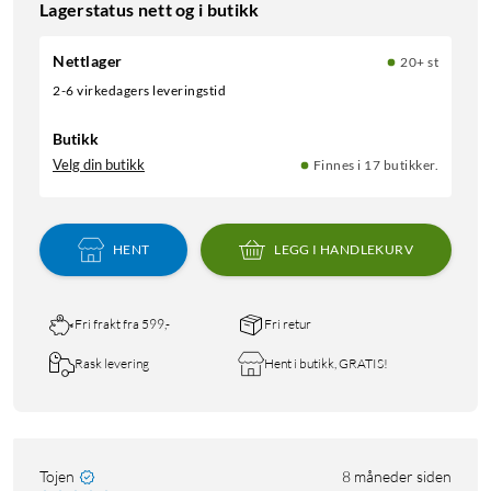
Lagerstatus nett og i butikk
Nettlager
20+ st
2-6 virkedagers leveringstid
Butikk
Velg din butikk
Finnes i 17 butikker.
HENT
LEGG I HANDLEKURV
Fri frakt fra 599,-
Fri retur
Rask levering
Hent i butikk, GRATIS!
Tojen
8 måneder siden