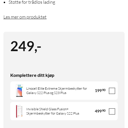
Støtte for trådløs lading
Les mer om produktet
249
,
-
Komplettere ditt kjøp
Linocell Elite Extreme Skjermbeskytter for
199
90
Galaxy S22 Plus og S23 Plus
Invisible Shield Glass Fusion+
499
90
Skjermbeskytter for Galaxy S22 Plus