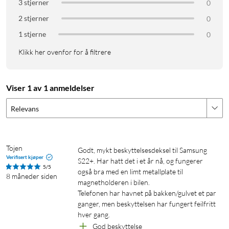
3 stjerner
0
2 stjerner
0
1 stjerne
0
Klikk her ovenfor for å filtrere
Viser 1 av 1 anmeldelser
Relevans
Tojen
Godt, mykt beskyttelsesdeksel til Samsung 
Verifisert kjøper
S22+. Har hatt det i et år nå, og fungerer 
5/5
også bra med en limt metallplate til 
8 måneder siden
magnetholderen i bilen.

Telefonen har havnet på bakken/gulvet et par 
ganger, men beskyttelsen har fungert feilfritt 
hver gang.
God beskyttelse