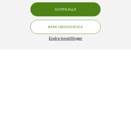
GODTA ALLE
BARE NØDVENDIGE
Endre Innstillinger
Lifeproof Lifeactiv QuickMount Armbånd
579,-
5/5
HENT
LEGG I HANDLEKURV