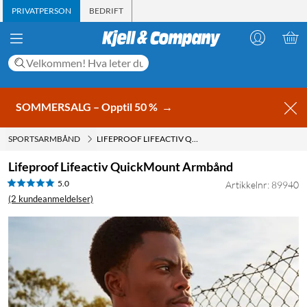
PRIVATPERSON
BEDRIFT
SOMMERSALG – Opptil 50 %
→
SPORTSARMBÅND
LIFEPROOF LIFEACTIV QUICKMOUNT ARMBÅND
Lifeproof Lifeactiv QuickMount Armbånd
5.0
Artikkelnr: 89940
(2 kundeanmeldelser)