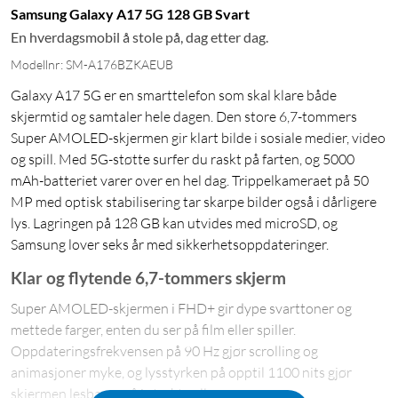
Samsung Galaxy A17 5G 128 GB Svart
En hverdagsmobil å stole på, dag etter dag.
Modellnr: SM-A176BZKAEUB
Galaxy A17 5G er en smarttelefon som skal klare både
skjermtid og samtaler hele dagen. Den store 6,7-tommers
Super AMOLED-skjermen gir klart bilde i sosiale medier, video
og spill. Med 5G-støtte surfer du raskt på farten, og 5000
mAh-batteriet varer over en hel dag. Trippelkameraet på 50
MP med optisk stabilisering tar skarpe bilder også i dårligere
lys. Lagringen på 128 GB kan utvides med microSD, og
Samsung lover seks år med sikkerhetsoppdateringer.
Klar og flytende 6,7-tommers skjerm
Super AMOLED-skjermen i FHD+ gir dype svarttoner og
mettede farger, enten du ser på film eller spiller.
Oppdateringsfrekvensen på 90 Hz gjør scrolling og
animasjoner myke, og lysstyrken på opptil 1100 nits gjør
skjermen lesbar også i sterkt sollys.