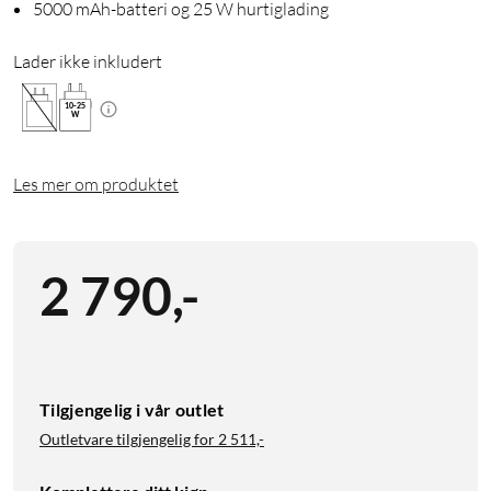
5000 mAh-batteri og 25 W hurtiglading
Lader ikke inkludert
10
-
25
W
Les mer om produktet
2 790
,
-
Tilgjengelig i vår outlet
Outletvare tilgjengelig for
2 511,-