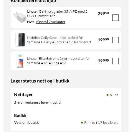
Komplettere ditt kjøp
Linocell GaN hurtiglader 35 W PD med 2
299
90
USB-C-porter Hvit
Hvit
Finnes i 2 varianter
Mobilize Gelly Case – Mobildeksel for
199
90
Samsung Galaxy A26 5G / A17 Transparent
Linocell Elite Extreme Skjermbeskytter for
199
90
Samsung A16, A17 og A26
Lagerstatus nett og i butikk
Nettlager
5+ st
2-6 virkedagers leveringstid
Butikk
Velg din butikk
Finnes i 17 butikker.