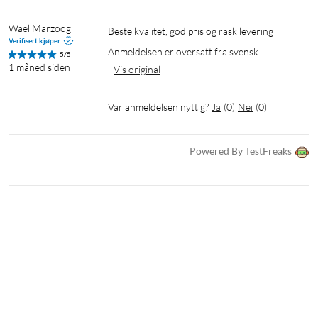
Operativsystem: Android 15 med One UI 7
Beskyttelse: IP54, Corning Gorilla Glass Victus
Wael Marzoog
Beste kvalitet, god pris og rask levering
Mål: 164,4 × 77,9 × 7,5 mm
Verifisert kjøper
Anmeldelsen er oversatt fra svensk
5/5
Vekt: 192 g
1 måned siden
Vis original
I pakken
Var anmeldelsen nyttig?
Ja
(
0
)
Nei
(
0
)
1 × Galaxy A17 5G
1 × USB-C-kabel
1 × SIM-verktøy
Powered By TestFreaks
1 × Hurtigstartguide