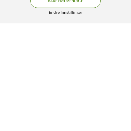
BARE NØDVENDIGE
Endre Innstillinger
Samsung Galaxy A17 5G 128 GB Svart
GRATIS FRAKT
5/5
2 790,-
HENT
LEGG I HANDLEKURV
Lignende produkter
0
3