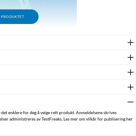
M PRODUKTET
e det enklere for deg å velge rett produkt. Anmeldelsene skrives
ser administreres av TestFreaks. Les mer om vilkår for publisering her