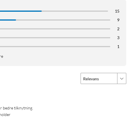
 Pro
iPhone 14 Pro Max
iPhone 13-serien
iPhone 13
15
one 12-serien
iPhone 12
iPhone 12 Pro
9
2
3
1
re
Relevans
 bedre tilknytning.
holder 