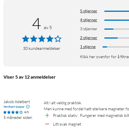
iPhone 14-serien
iPhone 14
iPhone 14 Plus
iPhone 14
5 stjerner
4
iPhone 13 Pro
iPhone 13 Pro Max
iPhone 13 Mini
iPh
4 stjerner
av 5
3 stjerner
iPhone 12 Pro Max
iPhone 12 Mini
2 stjerner
1 stjerne
30
kundeanmeldelser
Klikk her ovenfor for å filtre
Viser 5 av 12 anmeldelser
Jakob Adelbert
Alt i alt veldig praktisk.

Verifisert kjøper
Men kunne med fordel hatt sterkere magneter for
4/5
Praktisk stativ , Fungerer med magnetisk bil
5 måneder siden
Litt svak magnet