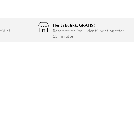
Hent i butikk, GRATIS!
tid på
Reserver online – klar til henting etter
15 minutter