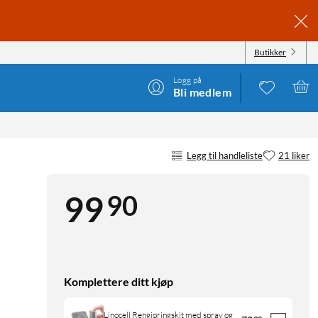
Butikker
Logg på
Bli medlem
Legg til handleliste
21 liker
90
99
Komplettere ditt kjøp
Linocell Rengjøringskit med spray og