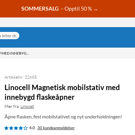
SOMMERSALG
– Opptil 50 % →
LINOCELL MAGNETISK MOBILSTATIV MED INNEBYGD FLASKEÅPNER
Artikkelnr: 22685
Linocell Magnetisk mobilstativ med
innebygd flaskeåpner
Mer fra:
Linocell
Åpne flasken, fest mobilstativet og nyt underholdningen!
4.0
30 kundeanmeldelser