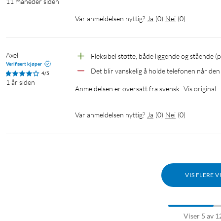
11 måneder siden
Var anmeldelsen nyttig?
Ja
(
0
)
Nei
(
0
)
Axel
Fleksibel støtte, både liggende og stående (
Verifisert kjøper
Det blir vanskelig å holde telefonen når den
4/5
1 år siden
Anmeldelsen er oversatt fra svensk
Vis original
Var anmeldelsen nyttig?
Ja
(
0
)
Nei
(
0
)
VIS FLERE 
Viser 5 av 1