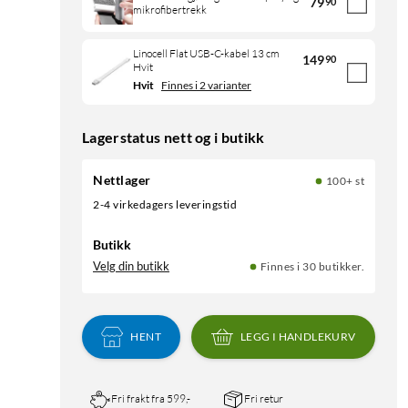
79
90
mikrofibertrekk
Linocell Flat USB-C-kabel 13 cm
149
90
Hvit
Hvit
Finnes i 2 varianter
Lagerstatus nett og i butikk
Nettlager
100+ st
2-4 virkedagers leveringstid
Butikk
Velg din butikk
Finnes i 30 butikker.
HENT
LEGG I HANDLEKURV
Fri frakt fra 599,-
Fri retur