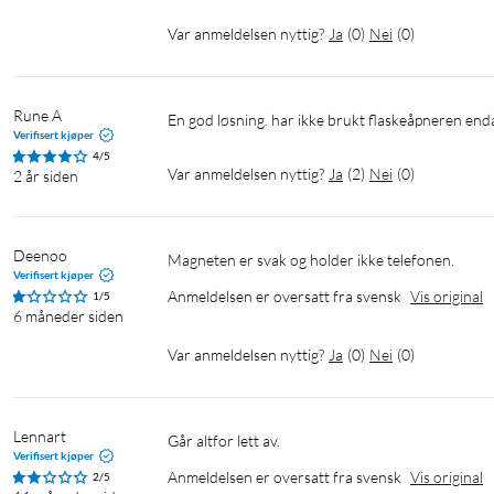
Var anmeldelsen nyttig?
Ja
(
0
)
Nei
(
0
)
Rune A
En god løsning. har ikke brukt flaskeåpneren en
Verifisert kjøper
4/5
Var anmeldelsen nyttig?
Ja
(
2
)
Nei
(
0
)
2 år siden
Deenoo
Magneten er svak og holder ikke telefonen.
Verifisert kjøper
Anmeldelsen er oversatt fra svensk
Vis original
1/5
6 måneder siden
Var anmeldelsen nyttig?
Ja
(
0
)
Nei
(
0
)
Lennart
Går altfor lett av.
Verifisert kjøper
Anmeldelsen er oversatt fra svensk
Vis original
2/5