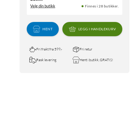
Velg din butikk
Finnes i 28 butikker.
HENT
LEGG I HANDLEKURV
Fri frakt fra 599,-
Fri retur
Rask levering
Hent i butikk, GRATIS!