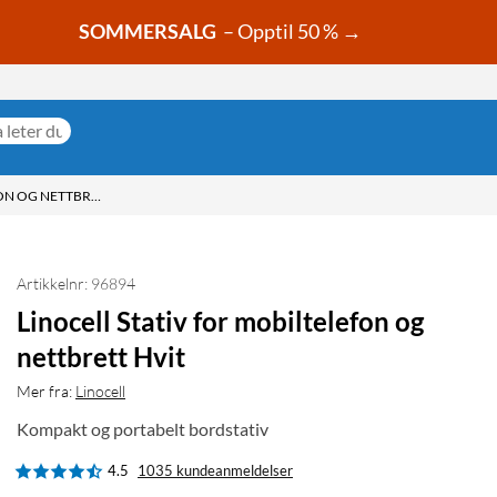
SOMMERSALG
– Opptil 50 % →
LINOCELL STATIV FOR MOBILTELEFON OG NETTBRETT HVIT
Artikkelnr: 96894
Linocell Stativ for mobiltelefon og
nettbrett Hvit
Mer fra:
Linocell
Kompakt og portabelt bordstativ
4.5
1035 kundeanmeldelser