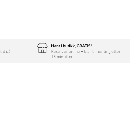
Hent i butikk, GRATIS!
tid på
Reserver online – klar til henting etter
15 minutter