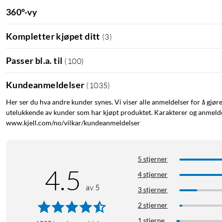
360°-vy
Kompletter kjøpet ditt
(
3
)
Passer bl.a. til
(
100
)
Kundeanmeldelser
(
1035
)
Her ser du hva andre kunder synes. Vi viser alle anmeldelser for å gjør
utelukkende av kunder som har kjøpt produktet. Karakterer og anmeldel
www.kjell.com/no/vilkar/kundeanmeldelser
5 stjerner
4.5
4 stjerner
av 5
3 stjerner
2 stjerner
1 stjerne