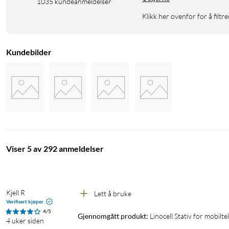
1035
kundeanmeldelser
Klikk her ovenfor for å filtre
Kundebilder
Viser 5 av 292 anmeldelser
Kjell R
Lett å bruke
Verifisert kjøper
4/5
Gjennomgått produkt:
Linocell Stativ for mobilt
4 uker siden