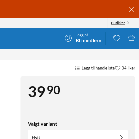
Butikker
Logg på
Bli medlem
Legg til handleliste
34 liker
90
39
Valgt variant
Hvit