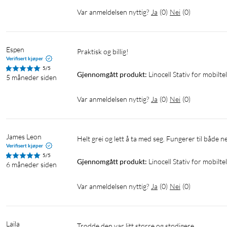
Var anmeldelsen nyttig?
Ja
(
0
)
Nei
(
0
)
Espen
Praktisk og billig! 
Verifisert kjøper
5/5
Gjennomgått produkt:
Linocell Stativ for mobilt
5 måneder siden
Var anmeldelsen nyttig?
Ja
(
0
)
Nei
(
0
)
James Leon
Helt grei og lett å ta med seg. Fungerer til både n
Verifisert kjøper
5/5
Gjennomgått produkt:
Linocell Stativ for mobilt
6 måneder siden
Var anmeldelsen nyttig?
Ja
(
0
)
Nei
(
0
)
Laila
Trodde den var litt større og stødigere.
