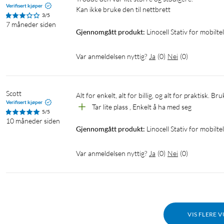
Verifisert kjøper
Kan ikke bruke den til nettbrett 
3/5
7 måneder siden
Gjennomgått produkt:
Linocell Stativ for mobilt
Var anmeldelsen nyttig?
Ja
(
0
)
Nei
(
0
)
Scott
Alt for enkelt, alt for billig, og alt for praktisk. 
Verifisert kjøper
Tar lite plass , Enkelt å ha med seg
5/5
10 måneder siden
Gjennomgått produkt:
Linocell Stativ for mobilt
Var anmeldelsen nyttig?
Ja
(
0
)
Nei
(
0
)
VIS FLERE 