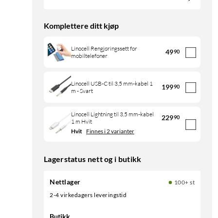
Komplettere ditt kjøp
Linocell Rengjøringssett for
49
90
mobiltelefoner
Linocell USB-C til 3,5 mm-kabel 1
199
90
m - Svart
Linocell Lightning til 3,5 mm-kabel
229
90
1 m Hvit
Hvit
Finnes i 2 varianter
Lagerstatus nett og i butikk
Nettlager
100+ st
2-4 virkedagers leveringstid
Butikk