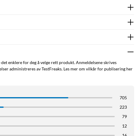
e det enklere for deg å velge rett produkt. Anmeldelsene skrives
ser administreres av TestFreaks. Les mer om vilkår for publisering her
705
223
79
12
16