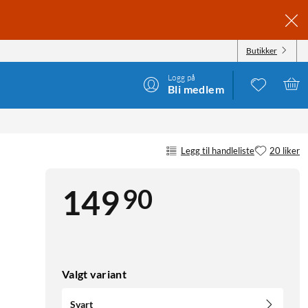
Butikker
Logg på
Bli medlem
Legg til handleliste
20 liker
90
149
Valgt variant
Svart