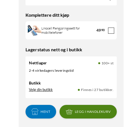
Komplettere ditt kjøp
Linocell Rengjøringssett for
49
90
mobiltelefoner
Lagerstatus nett og i butikk
Nettlager
100+ st
2-4 virkedagers leveringstid
Butikk
Velg din butikk
Finnes i 27 butikker.
HENT
LEGG I HANDLEKURV