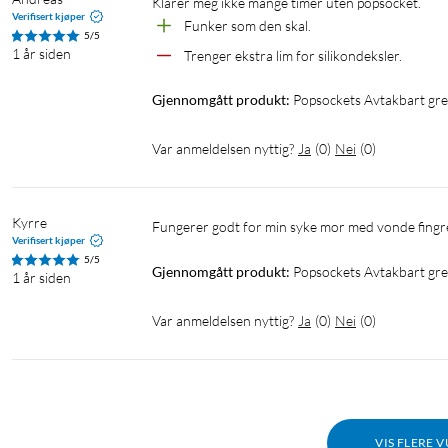
Klarer meg ikke mange timer uten popsocket. 
Verifisert kjøper
Funker som den skal. 
5/5
1 år siden
Trenger ekstra lim for silikondeksler. 
Gjennomgått produkt:
Popsockets Avtakbart gre
Var anmeldelsen nyttig?
Ja
(
0
)
Nei
(
0
)
Kyrre
Fungerer godt for min syke mor med vonde fingre
Verifisert kjøper
5/5
Gjennomgått produkt:
Popsockets Avtakbart gre
1 år siden
Var anmeldelsen nyttig?
Ja
(
0
)
Nei
(
0
)
VIS FLERE 