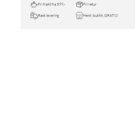
Fri frakt fra 599,-
Fri retur
Rask levering
Hent i butikk, GRATIS!