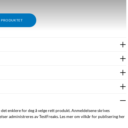
M PRODUKTET
e det enklere for deg å velge rett produkt. Anmeldelsene skrives
ser administreres av TestFreaks. Les mer om vilkår for publisering her