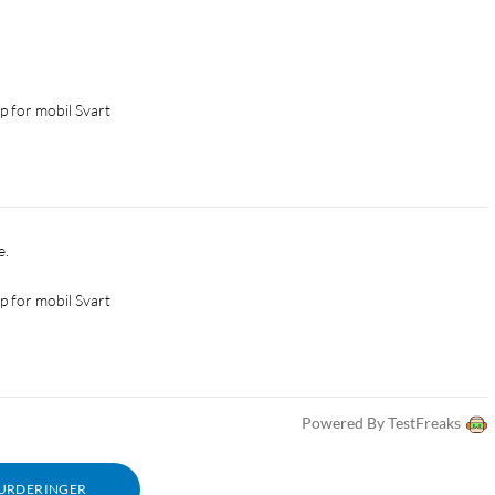
p for mobil Svart
. 
p for mobil Svart
Powered By TestFreaks
VURDERINGER