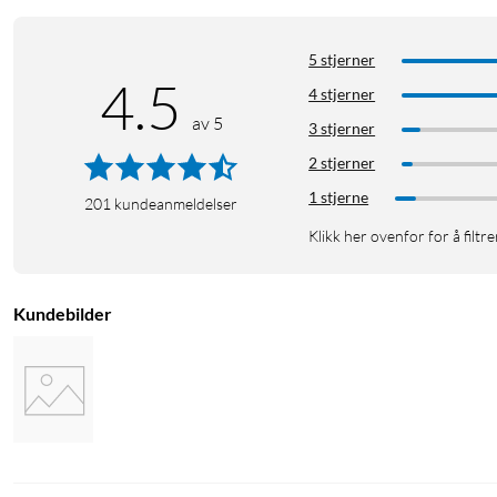
5 stjerner
4.5
4 stjerner
av 5
3 stjerner
2 stjerner
1 stjerne
201
kundeanmeldelser
Klikk her ovenfor for å filtre
Kundebilder