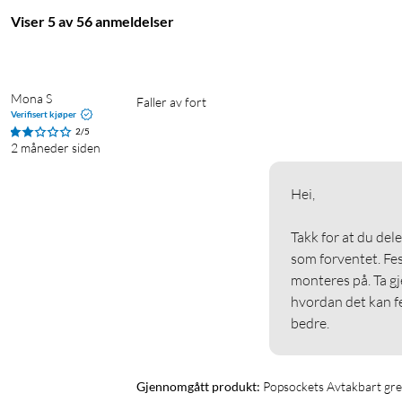
Viser 5 av 56 anmeldelser
Holder for mobil
Bedre selfies
Stativ for mobil
Smart h
Popsockets til Samsung
Mona S
Faller av fort 
Verifisert kjøper
2/5
2 måneder siden
Hei,

Takk for at du dele
som forventet. Fes
monteres på. Ta gj
hvordan det kan fes
bedre. 
Gjennomgått produkt:
Popsockets Avtakbart gre