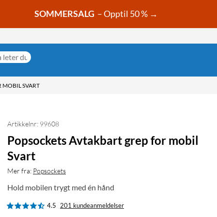
SOMMERSALG
– Opptil 50 % →
 MOBIL SVART
Artikkelnr: 99608
Popsockets Avtakbart grep for mobil
Svart
Mer fra:
Popsockets
Hold mobilen trygt med én hånd
4.5
201 kundeanmeldelser