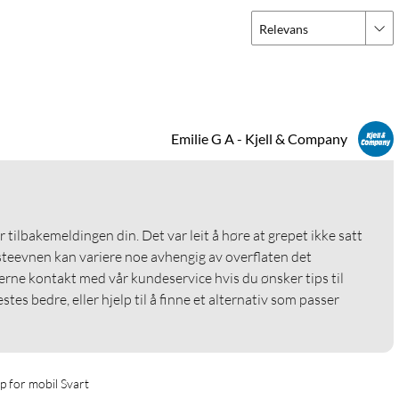
Relevans
older for mobil
Popsockets til iPhone
Emilie G A - Kjell & Company
r tilbakemeldingen din. Det var leit å høre at grepet ikke satt 
teevnen kan variere noe avhengig av overflaten det 
erne kontakt med vår kundeservice hvis du ønsker tips til 
tes bedre, eller hjelp til å finne et alternativ som passer 
p for mobil Svart