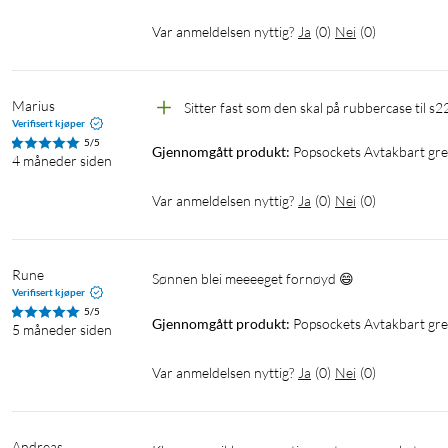
Var anmeldelsen nyttig?
Ja
(
0
)
Nei
(
0
)
Marius
Sitter fast som den skal på rubbercase til s2
Verifisert kjøper
5/5
Gjennomgått produkt:
Popsockets Avtakbart gre
4 måneder siden
Var anmeldelsen nyttig?
Ja
(
0
)
Nei
(
0
)
Rune
Sønnen blei meeeeget fornøyd 😄
Verifisert kjøper
5/5
Gjennomgått produkt:
Popsockets Avtakbart gre
5 måneder siden
Var anmeldelsen nyttig?
Ja
(
0
)
Nei
(
0
)
Andreas