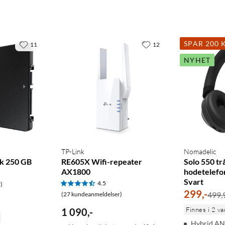
SPAR 200 
11
12
NYHET
TP-Link
Nomadelic
k 250 GB
RE605X Wifi-repeater
Solo 550 tr
AX1800
hodetelef
Svart
4.5
)
299
,
-
499,
(27 kundeanmeldelser)
Finnes i 2 va
1 090
,
-
Hybrid AN