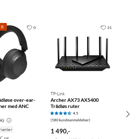
KR
0
21
TP-Link
ådløse over-ear-
Archer AX73 AX5400
oner med ANC
Trådløs ruter
4.5
90
(580 kundeanmeldelser)
rianter
1 490
,
-
C og