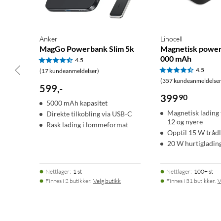
Anker
Linocell
MagGo Powerbank Slim 5k
Magnetisk powe
000 mAh
4.5
4.5
(17 kundeanmeldelser)
(357 kundeanmeldelser
599
,
-
399
90
5000 mAh kapasitet
Magnetisk lading
Direkte tilkobling via USB-C
12 og nyere
Rask lading i lommeformat
Opptil 15 W trådl
20 W hurtigladin
Nettlager
:
1 st
Nettlager
:
100+ st
Finnes i 2 butikker.
Velg butikk
Finnes i 31 butikker.
V