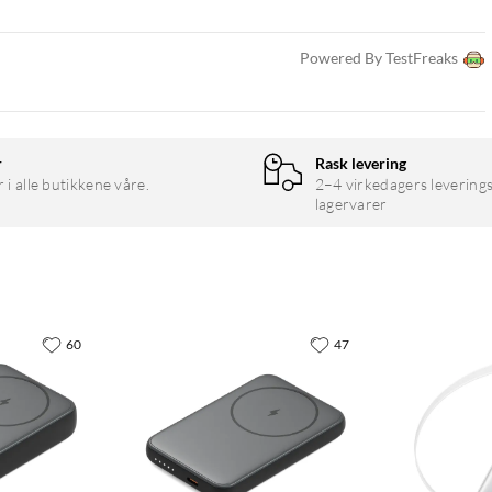
Powered By TestFreaks
r
Rask levering
r i alle butikkene våre.
2–4 virkedagers leverings
lagervarer
60
47