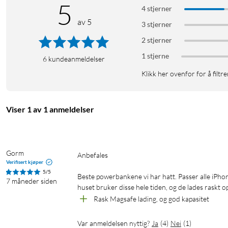
5
4 stjerner
av 5
3 stjerner
2 stjerner
1 stjerne
6
kundeanmeldelser
Klikk her ovenfor for å filtre
Viser 1 av 1 anmeldelser
Gorm
Anbefales

Verifisert kjøper
5/5
Beste powerbankene vi har hatt. Passer alle iPhon
7 måneder siden
huset bruker disse hele tiden, og de lades raskt o
Rask Magsafe lading, og god kapasitet
Var anmeldelsen nyttig?
Ja
(
4
)
Nei
(
1
)