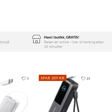
Hent i butikk, GRATIS!
tid på
Reserver online – klar til henting etter
15 minutter
SPAR 209 KR
5
23