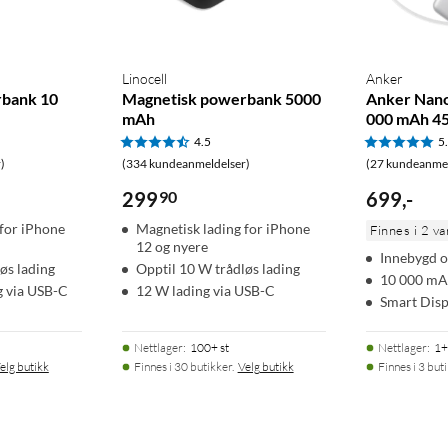
Linocell
Anker
rbank 10
Magnetisk powerbank 5000
Anker Nan
mAh
000 mAh 45
4.5
5
)
(334 kundeanmeldelser)
(27 kundeanmel
299
90
699
,
-
 for iPhone
Magnetisk lading for iPhone
Finnes i 2 va
12 og nyere
Innebygd o
øs lading
Opptil 10 W trådløs lading
10 000 m
g via USB-C
12 W lading via USB-C
Smart Disp
Nettlager
:
100+ st
Nettlager
:
1+
elg butikk
Finnes i 30 butikker.
Velg butikk
Finnes i 3 but