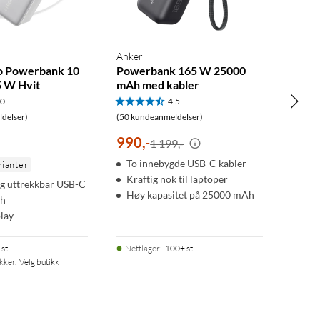
Anker
o Powerbank 10
Powerbank 165 W 25000
 W Hvit
mAh med kabler
.0
4.5
delser)
(50 kundeanmeldelser)
990
,
-
1 199,-
To innebygde USB-C kabler
rianter
Kraftig nok til laptoper
g uttrekkbar USB-C
Høy kapasitet på 25000 mAh
Ah
lay
 st
Nettlager
:
100+ st
ikker.
Velg butikk