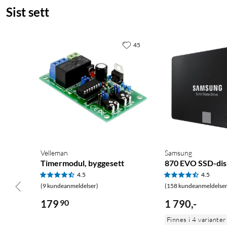
Sist sett
45
Velleman
Samsung
Timermodul, byggesett
870 EVO SSD-dis
4.5
4.5
(9 kundeanmeldelser)
(158 kundeanmeldelser
179
90
1 790
,
-
Finnes i 4 varianter