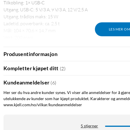
Tilkobling: 1× USB-C
Utgang, USB-C: 5 V/3 A, 9 V/3 A, 12 V/2,5 A
Utgang, trådløs maks: 15 W
Ladetid, powerbank: ca. 2,5 t
LES MER O
Mål: 104 × 70,6 × 14,7 mm
Vekt: 200 gram
Leveres med USB-C-kabel (60 cm)
Produsentinformasjon
Kompletter kjøpet ditt
(
2
)
Kundeanmeldelser
(
6
)
Her ser du hva andre kunder synes. Vi viser alle anmeldelser for å gjør
utelukkende av kunder som har kjøpt produktet. Karakterer og anmeldel
www.kjell.com/no/vilkar/kundeanmeldelser
5 stjerner