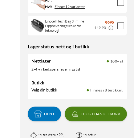
Hvit
Hvit
Finnes i 2 varianter
Linocell Tech Bag Slimline
99
90
Oppbevaringsveske for
149,90
teknologi
Lagerstatus nett og i butikk
Nettlager
100+ st
2-4 virkedagers leveringstid
Butikk
Velg din butikk
Finnes i 8 butikker.
HENT
LEGG I HANDLEKURV
Fri frakt fra 599,-
Fri retur