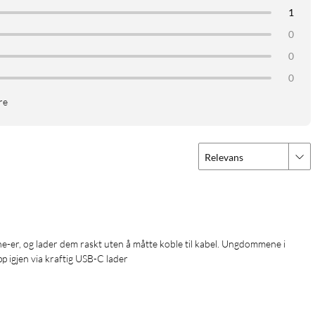
1
0
0
0
re
Relevans
e-er, og lader dem raskt uten å måtte koble til kabel. Ungdommene i 
pp igjen via kraftig USB-C lader