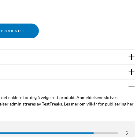
M PRODUKTET
e det enklere for deg å velge rett produkt. Anmeldelsene skrives
ser administreres av TestFreaks. Les mer om vilkår for publisering her
5