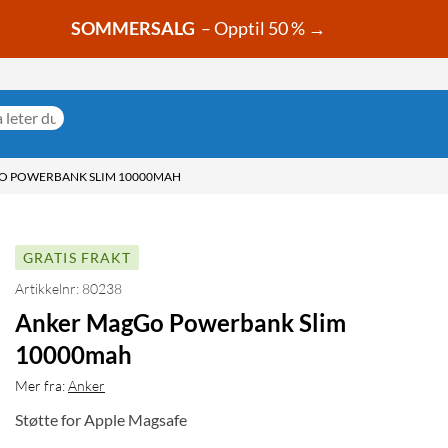
SOMMERSALG
– Opptil 50 % →
O POWERBANK SLIM 10000MAH
GRATIS FRAKT
Artikkelnr: 80238
Anker MagGo Powerbank Slim
10000mah
Mer fra:
Anker
Støtte for Apple Magsafe