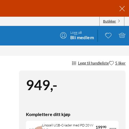
Butikker
Logg på
Bli medlem
Legg til handleliste
5 liker
949
,
-
Komplettere ditt kjøp
Linocell USB-C-lader med PD 20 W
199
90