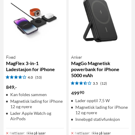
Fixed
Anker
MagFlex 3-in-1
MagGo Magnetisk
Ladestasjon for iPhone
powerbank for iPhone
5000 mAh
4.0
(53)
3.5
(12)
849
,
-
90
499
Kan foldes sammen
Lader opptil 7,5 W
Magnetisk lading for iPhone
12 og nyere
Magnetisk lading for iPhone
12 og nyere
Lader Apple Watch og
AirPods
Innebygd stativfunksjon
Nettlager
:
Ikke på lager
Nettlager
:
Ikke på lager