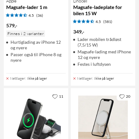
Apple
Linocell
Magsafe-lader 1 m
Magsafe-ladeplate for
bilen 15 W
4.5
(36)
4.5
(581)
579
,
-
349
,
-
Finnes i 2 varianter
Lader mobilen trådløst
Hurtiglading av iPhone 12
(7,5/15 W)
og nyere
Magsafe-lading med iPhone
Passer også til iPhone 8 og
12 og nyere
nyere
Festes i luftdysen
Nettlager
:
Ikke på lager
Nettlager
:
Ikke på lager
11
20