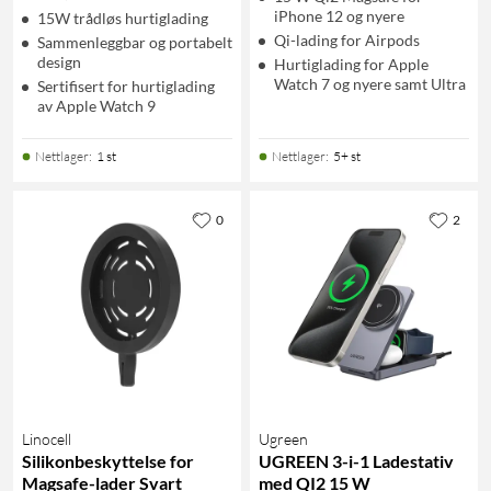
iPhone 12 og nyere
15W trådløs hurtiglading
Qi-lading for Airpods
Sammenleggbar og portabelt
design
Hurtiglading for Apple
Watch 7 og nyere samt Ultra
Sertifisert for hurtiglading
av Apple Watch 9
Nettlager
:
1 st
Nettlager
:
5+ st
0
2
Linocell
Ugreen
Silikonbeskyttelse for
UGREEN 3-i-1 Ladestativ
Magsafe-lader Svart
med QI2 15 W