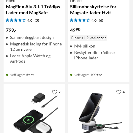
Fixed
Linocell
MagFlex Alu 3-i-1 Trådløs
Silikonbeskyttelse for
Lader med MagSafe
Magsafe-lader Hvit
4.0
(5)
4.0
(6)
90
799
,
-
49
Sammenleggbart design
Finnes i 2 varianter
Magnetisk lading for iPhone
Myk silikon
12 og nyere
Beskytter din trådløse
Lader Apple Watch og
iPhone-lader
AirPods
Nettlager
:
5+ st
Nettlager
:
100+ st
2
4