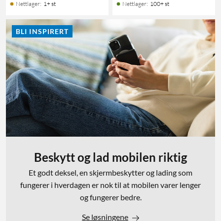
Nettlager
:
1+ st
Nettlager
:
100+ st
BLI INSPIRERT
Beskytt og lad mobilen riktig
Et godt deksel, en skjermbeskytter og lading som
fungerer i hverdagen er nok til at mobilen varer lenger
og fungerer bedre.
Se løsningene