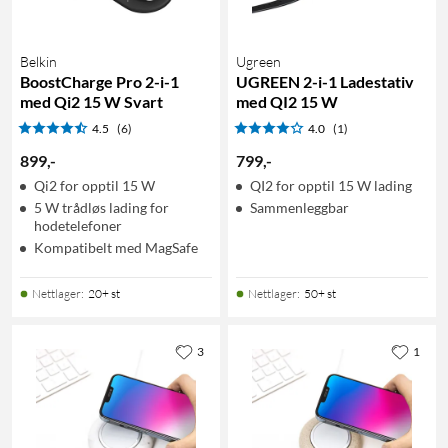
Belkin
Ugreen
BoostCharge Pro 2-i-1
UGREEN 2-i-1 Ladestativ
med Qi2 15 W Svart
med QI2 15 W
4.5
(6)
4.0
(1)
899
,
-
799
,
-
Qi2 for opptil 15 W
QI2 for opptil 15 W lading
5 W trådløs lading for
Sammenleggbar
hodetelefoner
Kompatibelt med MagSafe
Nettlager
:
20+ st
Nettlager
:
50+ st
3
1