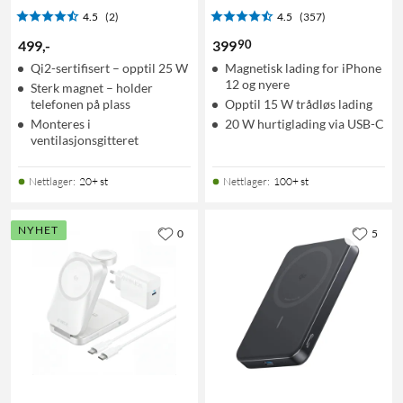
4.5
(2)
4.5
(357)
90
499
,
-
399
Qi2-sertifisert – opptil 25 W
Magnetisk lading for iPhone
12 og nyere
Sterk magnet – holder
telefonen på plass
Opptil 15 W trådløs lading
Monteres i
20 W hurtiglading via USB-C
ventilasjonsgitteret
Nettlager
:
20+ st
Nettlager
:
100+ st
NYHET
0
5