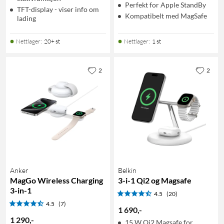
Perfekt for Apple StandBy
TFT-display - viser info om
Kompatibelt med MagSafe
lading
Nettlager
:
20+ st
Nettlager
:
1 st
2
2
Anker
Belkin
MagGo Wireless Charging
3-i-1 Qi2 og Magsafe
3-in-1
4.5
(20)
4.5
(7)
1 690
,
-
1 290
,
-
15 W Qi2 Magsafe for