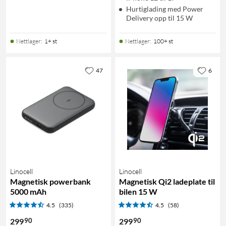
Hurtiglading med Power
Delivery opp til 15 W
Nettlager
:
1+ st
Nettlager
:
100+ st
47
6
Linocell
Linocell
Magnetisk powerbank
Magnetisk Qi2 ladeplate til
5000 mAh
bilen 15 W
4.5
(335)
4.5
(58)
90
90
299
299