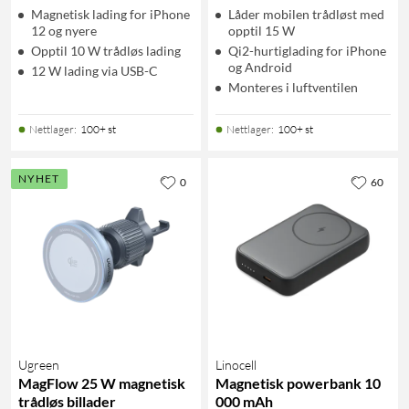
Magnetisk lading for iPhone
Låder mobilen trådløst med
12 og nyere
opptil 15 W
Opptil 10 W trådløs lading
Qi2-hurtiglading for iPhone
og Android
12 W lading via USB-C
Monteres i luftventilen
Nettlager
:
100+ st
Nettlager
:
100+ st
NYHET
0
60
Ugreen
Linocell
MagFlow 25 W magnetisk
Magnetisk powerbank 10
trådløs billader
000 mAh