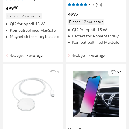
5.0
(14)
90
499
499
,
-
Finnes i 2 varianter
Finnes i 2 varianter
Qi2 for opptil 15 W
Qi2 for opptil 15 W
Kompatibel med MagSafe
Perfekt for Apple StandBy
Magnetisk frem- og bakside
Kompatibelt med MagSafe
Nettlager
:
Ikke på lager
Nettlager
:
Ikke på lager
3
57