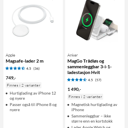
Apple
Anker
Magsafe-lader 2 m
MagGo Trådløs og
sammenleggbar 3-i-1-
4.5
(36)
ladestasjon Hvit
749
,
-
4.5
(57)
Finnes i 2 varianter
1 490
,
-
Hurtiglading av iPhone 12
Finnes i 2 varianter
og nyere
Passer også til iPhone 8 og
Magnetisk hurtiglading av
nyere
iPhone
Sammenleggbar – ikke
større enn en kortstokk
Lader Apple Watch og