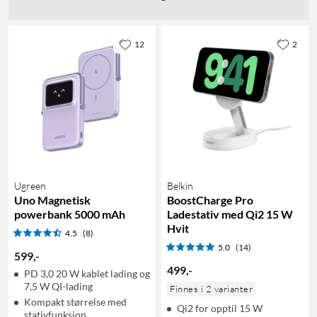
12
2
Ugreen
Belkin
Uno Magnetisk
BoostCharge Pro
powerbank 5000 mAh
Ladestativ med Qi2 15 W
Hvit
4.5
(8)
5.0
(14)
599
,
-
499
,
-
PD 3,0 20 W kablet lading og
7,5 W QI-lading
Finnes i 2 varianter
Kompakt størrelse med
Qi2 for opptil 15 W
stativfunksjon