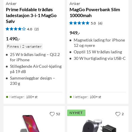
Anker
Anker
Prime Foldable trådløs
MagGo Powerbank Slim
ladestasjon 3-i-1 MagGo
10000mah
Sølv
5.0
(6)
4.0
(2)
949
,
-
1 490
,
-
Magnetisk lading for iPhone
12 og nyere
Finnes i 2 varianter
Opptil 15 W trådløs lading
25 W trådløs lading – Qi2.2
30 W hurtiglading via USB-C
for iPhone
Stillegående AirCool-kjøling
på 19 dB
Sammenleggbar design –
230 g
Nettlager
:
100+ st
Nettlager
:
100+ st
NYHET
52
2