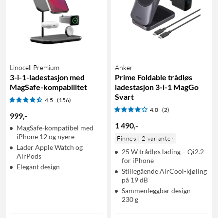
Linocell Premium
Anker
3-i-1-ladestasjon med
Prime Foldable trådløs
MagSafe-kompabilitet
ladestasjon 3-i-1 MagGo
Svart
4.5
(156)
4.0
(2)
999
,
-
1 490
,
-
MagSafe-kompatibel med
iPhone 12 og nyere
Finnes i 2 varianter
Lader Apple Watch og
25 W trådløs lading – Qi2.2
AirPods
for iPhone
Elegant design
Stillegående AirCool-kjøling
på 19 dB
Sammenleggbar design –
230 g