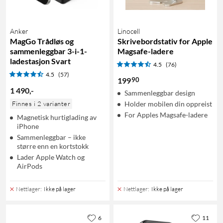
Anker
Linocell
MagGo Trådløs og
Skrivebordstativ for Apple
sammenleggbar 3-i-1-
Magsafe-ladere
ladestasjon Svart
4.5
(76)
4.5
(57)
90
199
1 490
,
-
Sammenleggbar design
Finnes i 2 varianter
Holder mobilen din oppreist
For Apples Magsafe-ladere
Magnetisk hurtiglading av
iPhone
Sammenleggbar – ikke
større enn en kortstokk
Lader Apple Watch og
AirPods
Nettlager
:
Ikke på lager
Nettlager
:
Ikke på lager
6
11