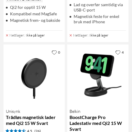
Lad og overfør samtidig via
Qi2 for opptil 15 W
USB-C-port
Kompatibel med MagSafe
Magnetisk feste for enkel
Magnetisk frem- og bakside
bruk med iPhone
Nettlager
:
Ikke på lager
Nettlager
:
Ikke på lager
0
4
Unisynk
Belkin
Trådløs magnetisk lader
BoostCharge Pro
med Qi2 15 W Svart
Ladestativ med Qi2 15 W
Svart
4.5
(26)