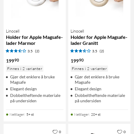
Linocell
Linocell
Holder for Apple Magsafe-
Holder for Apple Magsafe-
lader Marmor
lader Granitt
3.5
(2)
3.5
(2)
90
90
199
199
Finnes i 2 varianter
Finnes i 2 varianter
Gjør det enklere å bruke
Gjør det enklere å bruke
Magsafe
Magsafe
Elegant design
Elegant design
Dobbeltheftende materiale
Dobbeltheftende materiale
på undersiden
på undersiden
Nettlager
:
5+ st
Nettlager
:
20+ st
0
0