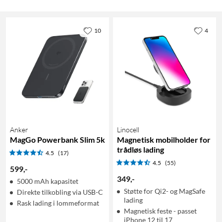
10
4
Anker
Linocell
MagGo Powerbank Slim 5k
Magnetisk mobilholder for
trådløs lading
4.5
(17)
4.5
(55)
599
,
-
349
,
-
5000 mAh kapasitet
Støtte for Qi2- og MagSafe
Direkte tilkobling via USB-C
lading
Rask lading i lommeformat
Magnetisk feste - passet
iPhone 12 til 17