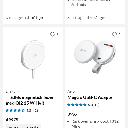
AirPods
Nettlager
:
Ikke på lager
Nettlager
:
Ikke på lager
1
7
Unisynk
Anker
Trådløs magnetisk lader
MagGo USB-C Adapter
med Qi2 15 W Hvit
5.0
(2)
4.5
(26)
399
,
-
90
499
Rask overføring opptil 312
MB/s
Finnes i 2 varianter