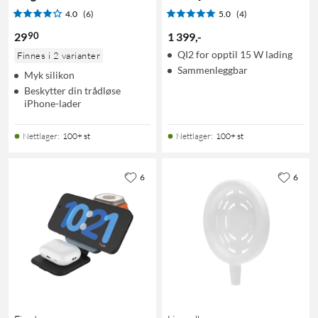
4.0
(6)
5.0
(4)
90
29
1 399
,
-
QI2 for opptil 15 W lading
Finnes i 2 varianter
Sammenleggbar
Myk silikon
Beskytter din trådløse
iPhone-lader
Nettlager
:
100+ st
Nettlager
:
100+ st
6
6