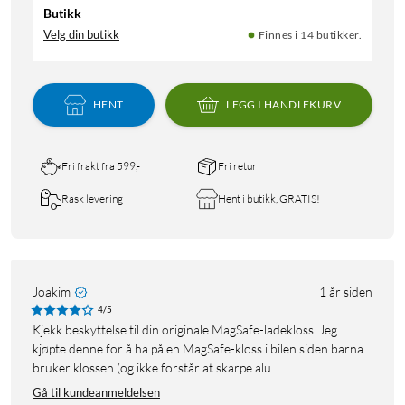
Butikk
Velg din butikk
Finnes i 14 butikker.
HENT
LEGG I HANDLEKURV
Fri frakt fra 599,-
Fri retur
Rask levering
Hent i butikk, GRATIS!
Joakim
1 år siden
4/5
Kjekk beskyttelse til din originale MagSafe-ladekloss. Jeg
kjøpte denne for å ha på en MagSafe-kloss i bilen siden barna
bruker klossen (og ikke forstår at skarpe alu...
Gå til kundeanmeldelsen