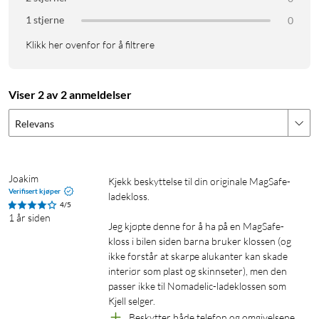
1 stjerne
0
Klikk her ovenfor for å filtrere
Viser 2 av 2 anmeldelser
Relevans
Joakim
Kjekk beskyttelse til din originale MagSafe-
Verifisert kjøper
ladekloss. 

4/5
1 år siden
Jeg kjøpte denne for å ha på en MagSafe-
kloss i bilen siden barna bruker klossen (og 
ikke forstår at skarpe alukanter kan skade 
interiør som plast og skinnseter), men den 
passer ikke til Nomadelic-ladeklossen som 
Kjell selger.
Beskytter både telefon og omgivelsene 