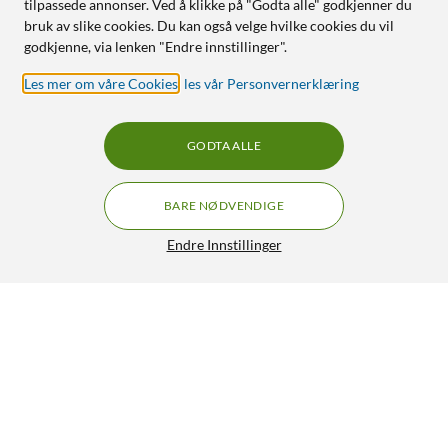
tilpassede annonser. Ved å klikke på "Godta alle" godkjenner du
bruk av slike cookies. Du kan også velge hvilke cookies du vil
godkjenne, via lenken "Endre innstillinger".
Les mer om våre Cookies
,
les vår Personvernerklæring
GODTA ALLE
BARE NØDVENDIGE
Endre Innstillinger
Linocell Silikonbeskyttelse for Magsafe-lader Svart
29,90
4/5
HENT
LEGG I HANDLEKURV