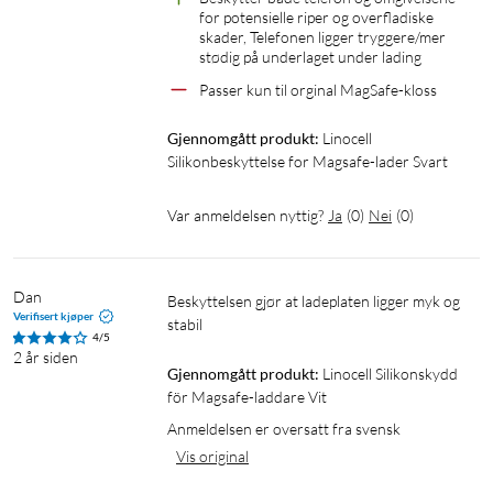
for potensielle riper og overfladiske 
skader, Telefonen ligger tryggere/mer 
stødig på underlaget under lading
Passer kun til orginal MagSafe-kloss
Gjennomgått produkt:
Linocell 
Silikonbeskyttelse for Magsafe-lader Svart
Var anmeldelsen nyttig?
Ja
(
0
)
Nei
(
0
)
Dan
Beskyttelsen gjør at ladeplaten ligger myk og 
Verifisert kjøper
stabil
4/5
2 år siden
Gjennomgått produkt:
Linocell Silikonskydd 
för Magsafe-laddare Vit
Anmeldelsen er oversatt fra svensk
Vis original