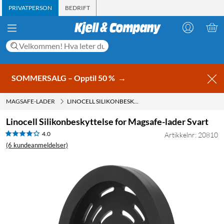
PRIVATPERSON
BEDRIFT
SOMMERSALG – Opptil 50 %
→
MAGSAFE-LADER
LINOCELL SILIKONBESKYTTELSE FOR MAGSAFE-LADER SVART
Linocell Silikonbeskyttelse for Magsafe-lader Svart
4.0
Artikkelnr: 20810
(6 kundeanmeldelser)