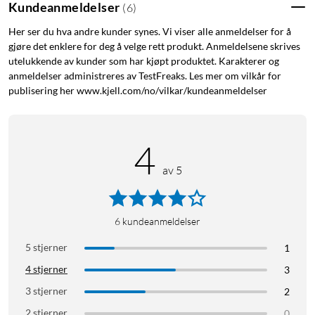
Kundeanmeldelser
(
6
)
Her ser du hva andre kunder synes. Vi viser alle anmeldelser for å
gjøre det enklere for deg å velge rett produkt. Anmeldelsene skrives
utelukkende av kunder som har kjøpt produktet. Karakterer og
anmeldelser administreres av TestFreaks. Les mer om vilkår for
publisering her www.kjell.com/no/vilkar/kundeanmeldelser
4
av 5
6
kundeanmeldelser
5 stjerner
1
4 stjerner
3
3 stjerner
2
2 stjerner
0