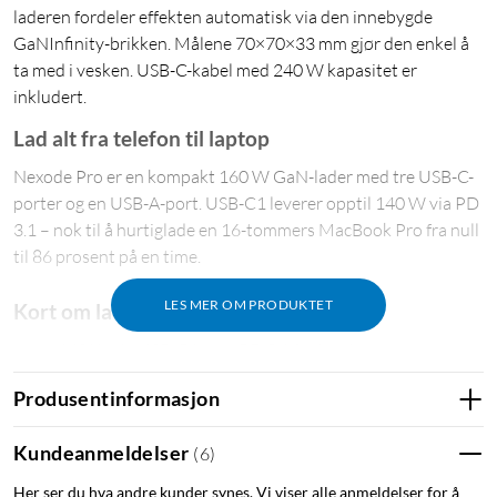
laderen fordeler effekten automatisk via den innebygde
GaNInfinity-brikken. Målene 70×70×33 mm gjør den enkel å
ta med i vesken. USB-C-kabel med 240 W kapasitet er
inkludert.
Lad alt fra telefon til laptop
Nexode Pro er en kompakt 160 W GaN-lader med tre USB-C-
porter og en USB-A-port. USB-C1 leverer opptil 140 W via PD
3.1 – nok til å hurtiglade en 16-tommers MacBook Pro fra null
til 86 prosent på en time.
LES MER OM PRODUKTET
Kort om laderen
140 W via USB-C1 med PD 3.1 for bærbare
datamaskiner
Produsentinformasjon
Lader opptil fire enheter samtidig
GaN-teknologi gir 21 % mindre format enn Apples 140
Kundeanmeldelser
(
6
)
W-lader
Thermal Guard-system med sanntidsovervåkning av
Her ser du hva andre kunder synes. Vi viser alle anmeldelser for å