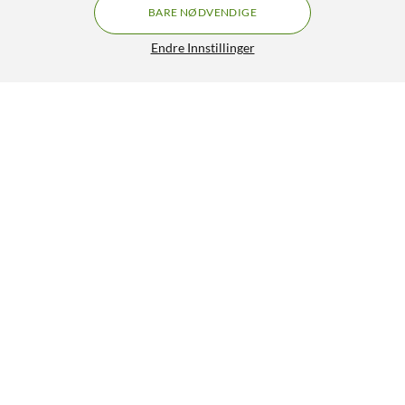
BARE NØDVENDIGE
Endre Innstillinger
Ugreen Nexode Pro 160 W GaN-lader med 4
GRATIS FRAKT
porter
1 390,-
5/5
HENT
LEGG I HANDLEKURV
Lignende produkter
24
69