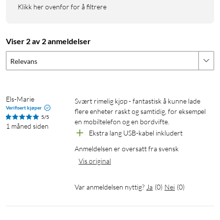
Klikk her ovenfor for å filtrere
Støtter PD 3.1, PPS, QC 5/4+/3+, Samsung Super Fast
Charging 2.0, SCP, FCP og AFC. Det betyr hurtiglading uansett
om du har en MacBook, iPhone, Galaxy eller annen USB-C-
Viser 2 av 2 anmeldelser
enhet.
Relevans
Spesifikasjoner
Total effekt: 160 W
USB-C1: opptil 140 W (PD 3.1)
Els-Marie
Svært rimelig kjøp - fantastisk å kunne lade 
Verifisert kjøper
USB-C2/C3: opptil 100 W (PD 3.0)
flere enheter raskt og samtidig, for eksempel 
5/5
en mobiltelefon og en bordvifte.
USB-A: opptil 22,5 W (QC 3.0)
1 måned siden
Ekstra lang USB-kabel inkludert
Inngang: 100–240 V (AC), 50/60 Hz
Mål: 70×70×33 mm
Anmeldelsen er oversatt fra svensk
Vekt: 310 g
Vis original
Farge: Svart/grå
Var anmeldelsen nyttig?
Ja
(
0
)
Nei
(
0
)
I pakken
1 × Nexode Pro 160 W-lader