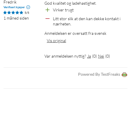
1 × USB-C-kabel (240 W)
Fredrik
God kvalitet og ladehastighet.
1 × Hurtigstartsguide
Verifisert kjøper
Virker trygt
5/5
1 måned siden
Litt stor slik at den kan dekke kontakt i 
nærheten.
Anmeldelsen er oversatt fra svensk
Vis original
Var anmeldelsen nyttig?
Ja
(
0
)
Nei
(
0
)
Powered By TestFreaks