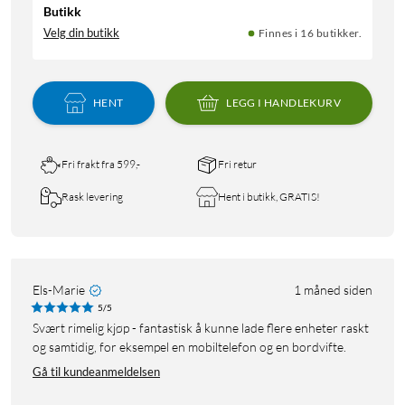
Butikk
Velg din butikk
Finnes i 16 butikker.
HENT
LEGG I HANDLEKURV
Fri frakt fra 599,-
Fri retur
Rask levering
Hent i butikk, GRATIS!
Els-Marie
1 måned siden
5/5
Svært rimelig kjøp - fantastisk å kunne lade flere enheter raskt
og samtidig, for eksempel en mobiltelefon og en bordvifte.
Gå til kundeanmeldelsen