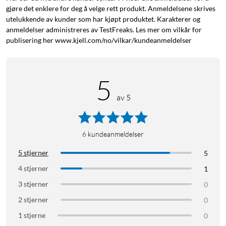
temperatur
gjøre det enklere for deg å velge rett produkt. Anmeldelsene skrives
USB-C-kabel (240 W) inkludert
utelukkende av kunder som har kjøpt produktet. Karakterer og
anmeldelser administreres av TestFreaks. Les mer om vilkår for
publisering her www.kjell.com/no/vilkar/kundeanmeldelser
Kompakt takket være GaN
5
GaN-halvledere (galliumnitrid) genererer mindre varme og er
mer energieffektive enn silisium. Det gjør at 160 W får plass i
av 5
et format på bare 70×70×33 mm og 310 g – enkelt å ta med i
vesken.
6
kundeanmeldelser
Smart effektfordeling
5 stjerner
5
Laderen tilpasser automatisk effekten avhengig av hvor
4 stjerner
1
mange enheter som er tilkoblet. Én enhet på USB-C1 får hele
140 W. Med fire enheter fordeles effekten til 65+65+15+15
3 stjerner
0
W.
2 stjerner
0
1 stjerne
0
Støtte for mange ladestandarder