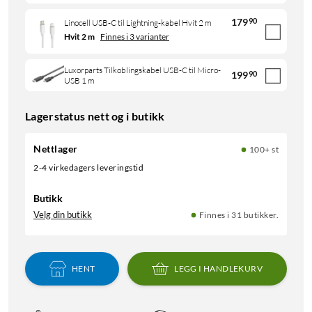
179
90
Linocell USB-C til Lightning-kabel Hvit 2 m
Hvit 2 m
Finnes i 3 varianter
Luxorparts Tilkoblingskabel USB-C til Micro-
199
90
USB 1 m
Lagerstatus nett og i butikk
Nettlager
100+ st
2-4 virkedagers leveringstid
Butikk
Velg din butikk
Finnes i 31 butikker.
HENT
LEGG I HANDLEKURV