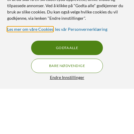
tilpassede annonser. Ved å klikke på "Godta alle" godkjenner du
bruk av slike cookies. Du kan også velge hvilke cookies du vil
godkjenne, via lenken "Endre innstillinger".
Les mer om våre Cookies
,
les vår Personvernerklæring
GODTA ALLE
BARE NØDVENDIGE
Endre Innstillinger
Linocell Premium GaN multilader 65 W PD Hvit
499,-
4.5/5
HENT
LEGG I HANDLEKURV