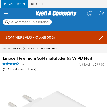
PRIVATPERSON
BEDRIFT
SOMMERSALG – Opptil 50 %
→
USB-C LADER
LINOCELL PREMIUM GAN MULTILADER 65 W PD HVIT
Linocell Premium GaN multilader 65 W PD Hvit
4.5
Artikkelnr: 29980
(151 kundeanmeldelser)