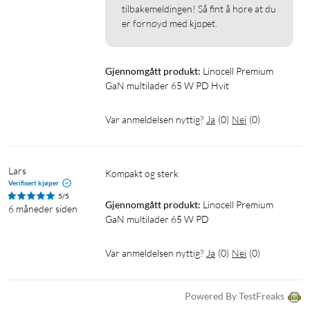
tilbakemeldingen! Så fint å høre at du 
er fornøyd med kjøpet.
Gjennomgått produkt:
Linocell Premium 
GaN multilader 65 W PD Hvit
Var anmeldelsen nyttig?
Ja
(
0
)
Nei
(
0
)
Lars
Kompakt og sterk
Verifisert kjøper
5/5
Gjennomgått produkt:
Linocell Premium 
6 måneder siden
GaN multilader 65 W PD
Var anmeldelsen nyttig?
Ja
(
0
)
Nei
(
0
)
Powered By TestFreaks