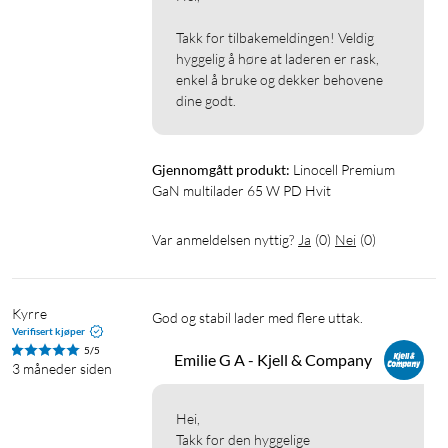
GaN-multilader 65 W
Bruksanvisning
Takk for tilbakemeldingen! Veldig 
hyggelig å høre at laderen er rask, 
enkel å bruke og dekker behovene 
Multilader
Mobillader
GaN
USB-PD
USB-C
dine godt. 
Fungerer med MagSafe
Datalader
Lader for datamaskiner
Lader for nettbrett
Gjennomgått produkt:
Linocell Premium 
GaN multilader 65 W PD Hvit
Lader for laptop
Var anmeldelsen nyttig?
Ja
(
0
)
Nei
(
0
)
Kyrre
God og stabil lader med flere uttak. 
Verifisert kjøper
5/5
Emilie G A - Kjell & Company
3 måneder siden
Hei,

Takk for den hyggelige 