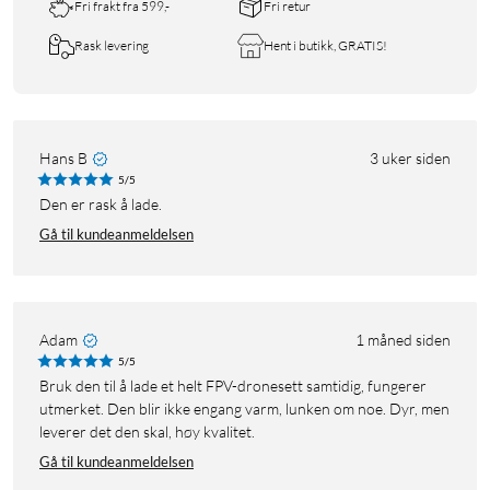
Fri frakt fra 599,-
Fri retur
Rask levering
Hent i butikk, GRATIS!
Hans B
3 uker siden
5/5
Den er rask å lade.
Gå til kundeanmeldelsen
Adam
1 måned siden
5/5
Bruk den til å lade et helt FPV-dronesett samtidig, fungerer
utmerket. Den blir ikke engang varm, lunken om noe. Dyr, men
leverer det den skal, høy kvalitet.
Gå til kundeanmeldelsen