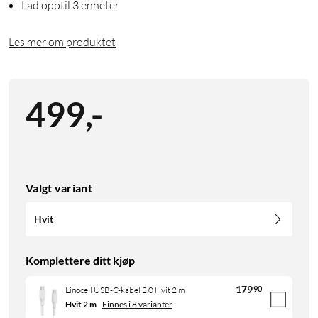
Lad opptil 3 enheter
Les mer om produktet
499
,
-
Valgt variant
Hvit
Komplettere ditt kjøp
179
90
Linocell USB-C-kabel 2.0 Hvit 2 m
Hvit 2 m
Finnes i 8 varianter