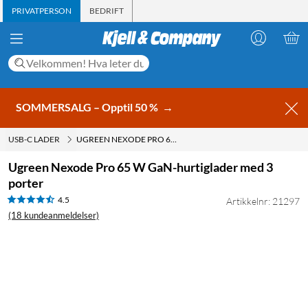
PRIVATPERSON
BEDRIFT
SOMMERSALG – Opptil 50 %
→
USB-C LADER
UGREEN NEXODE PRO 65 W GAN-HURTIGLADER MED 3 PORTER
Ugreen Nexode Pro 65 W GaN-hurtiglader med 3
porter
4.5
Artikkelnr: 21297
(18 kundeanmeldelser)