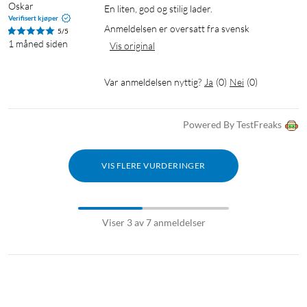
Oskar
En liten, god og stilig lader.
Verifisert kjøper
Anmeldelsen er oversatt fra svensk
5/5
1 måned siden
Vis original
Var anmeldelsen nyttig?
Ja
(
0
)
Nei
(
0
)
Powered By TestFreaks
VIS FLERE VURDERINGER
Viser 3 av 7 anmeldelser