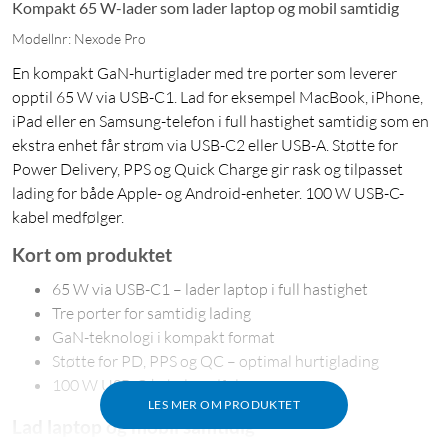
Kompakt 65 W-lader som lader laptop og mobil samtidig
Modellnr: Nexode Pro
En kompakt GaN-hurtiglader med tre porter som leverer
opptil 65 W via USB-C1. Lad for eksempel MacBook, iPhone,
iPad eller en Samsung-telefon i full hastighet samtidig som en
ekstra enhet får strøm via USB-C2 eller USB-A. Støtte for
Power Delivery, PPS og Quick Charge gir rask og tilpasset
lading for både Apple- og Android-enheter. 100 W USB-C-
kabel medfølger.
Kort om produktet
65 W via USB-C1 – lader laptop i full hastighet
Tre porter for samtidig lading
GaN-teknologi i kompakt format
Støtte for PD, PPS og QC – optimal hurtiglading
100 W USB-C-kabel medfølger
LES MER OM PRODUKTET
Lad laptop og mobil samtidig