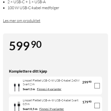
2 × USB-C + 1 × USB-A
100 W USB-C-kabel medfølger
Les mer om produktet
90
599
Komplettere ditt kjøp
Linocell Flettet USB-C- til USB-C-kabel 240W
299
90
Svart 2 m
Svart 2 m
Finnes i 4 varianter
Linocell Flettet USB-A- til USB-C-kabel Svart
179
90
0,5 m
Svart 0,5 m
Finnes i 9 varianter