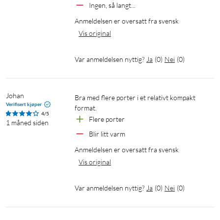
Ingen, så langt...
Inngang: 100–240 V~, 50/60 Hz, 1,8 A maks
Anmeldelsen er oversatt fra svensk
Mål: 53 × 40 × 33 mm
Vis original
Vekt: 117 g
Farge: Grå
Var anmeldelsen nyttig?
Ja
(
0
)
Nei
(
0
)
I pakken
1 × Nexode Pro 65 W-lader
Johan
Bra med flere porter i et relativt kompakt 
1 × USB-C-kabel (100 W, 1,5 m)
Verifisert kjøper
format.
Hurtigstartguide
4/5
Flere porter
1 måned siden
Blir litt varm
Anmeldelsen er oversatt fra svensk
Vis original
Var anmeldelsen nyttig?
Ja
(
0
)
Nei
(
0
)