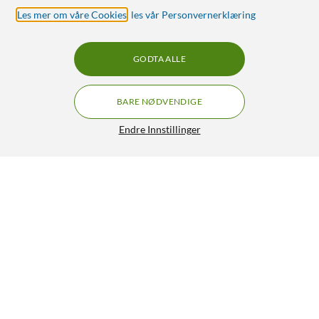
Les mer om våre Cookies
,
les vår Personvernerklæring
GODTA ALLE
BARE NØDVENDIGE
Endre Innstillinger
Ugreen Nexode Pro 65 W GaN-hurtiglader med
GRATIS FRAKT
3 porter
599,90
4.5/5
HENT
LEGG I HANDLEKURV