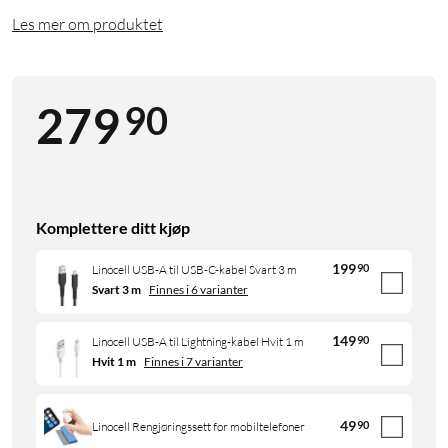
Les mer om produktet
90
279
Komplettere ditt kjøp
199
90
Linocell USB-A til USB-C-kabel Svart 3 m
Svart 3 m
Finnes i 6 varianter
149
90
Linocell USB-A til Lightning-kabel Hvit 1 m
Hvit 1 m
Finnes i 7 varianter
49
90
Linocell Rengjøringssett for mobiltelefoner