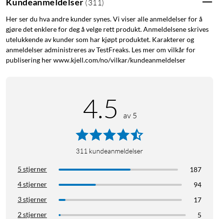
Kundeanmeldelser
(
311
)
Her ser du hva andre kunder synes. Vi viser alle anmeldelser for å
gjøre det enklere for deg å velge rett produkt. Anmeldelsene skrives
utelukkende av kunder som har kjøpt produktet. Karakterer og
anmeldelser administreres av TestFreaks. Les mer om vilkår for
publisering her www.kjell.com/no/vilkar/kundeanmeldelser
4.5
av 5
311
kundeanmeldelser
5 stjerner
187
4 stjerner
94
3 stjerner
17
2 stjerner
5