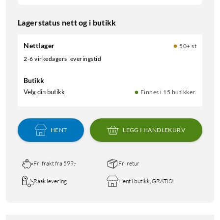
Lagerstatus nett og i butikk
Nettlager
50+ st
2-6 virkedagers leveringstid
Butikk
Velg din butikk
Finnes i 15 butikker.
HENT
LEGG I HANDLEKURV
Fri frakt fra 599,-
Fri retur
Rask levering
Hent i butikk, GRATIS!