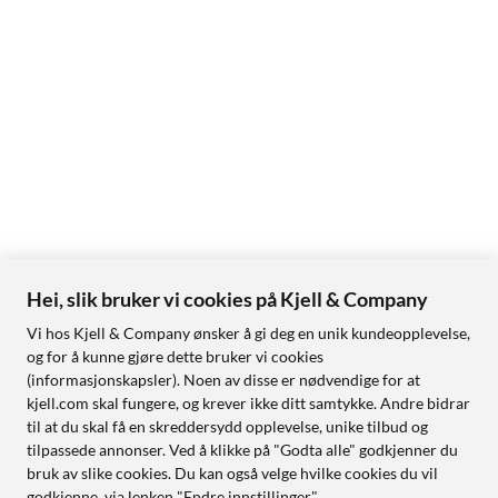
Hei, slik bruker vi cookies på Kjell & Company
Vi hos Kjell & Company ønsker å gi deg en unik kundeopplevelse,
og for å kunne gjøre dette bruker vi cookies
(informasjonskapsler). Noen av disse er nødvendige for at
kjell.com skal fungere, og krever ikke ditt samtykke. Andre bidrar
til at du skal få en skreddersydd opplevelse, unike tilbud og
tilpassede annonser. Ved å klikke på "Godta alle" godkjenner du
bruk av slike cookies. Du kan også velge hvilke cookies du vil
godkjenne, via lenken "Endre innstillinger".