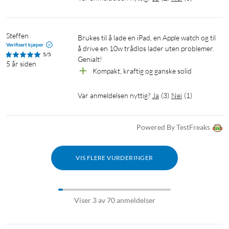
Steffen
Brukes til å lade en iPad, en Apple watch og til 
Verifisert kjøper
å drive en 10w trådløs lader uten problemer. 
5/5
Genialt!
5 år siden
Kompakt, kraftig og ganske solid
Var anmeldelsen nyttig?
Ja
(
3
)
Nei
(
1
)
Powered By TestFreaks
VIS FLERE VURDERINGER
Viser 3 av 70 anmeldelser