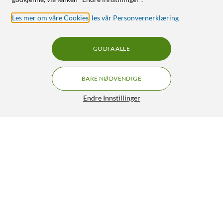
Les mer om våre Cookies
,
les vår Personvernerklæring
GODTA ALLE
BARE NØDVENDIGE
Endre Innstillinger
Linocell 4,8 A USB-lader med tre porter
279,90
4.5/5
HENT
LEGG I HANDLEKURV