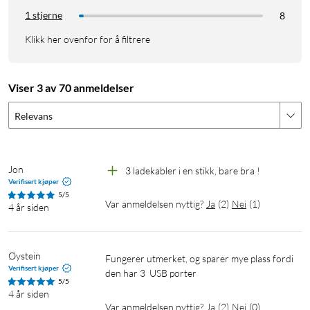
1 stjerne
8
Klikk her ovenfor for å filtrere
Viser 3 av 70 anmeldelser
Relevans
Jon
3 ladekabler i en stikk, bare bra !
Verifisert kjøper
5/5
Var anmeldelsen nyttig?
Ja
(
2
)
Nei
(
1
)
4 år siden
Øystein
Fungerer utmerket, og sparer mye plass fordi 
Verifisert kjøper
den har 3  USB porter
5/5
4 år siden
Var anmeldelsen nyttig?
Ja
(
2
)
Nei
(
0
)