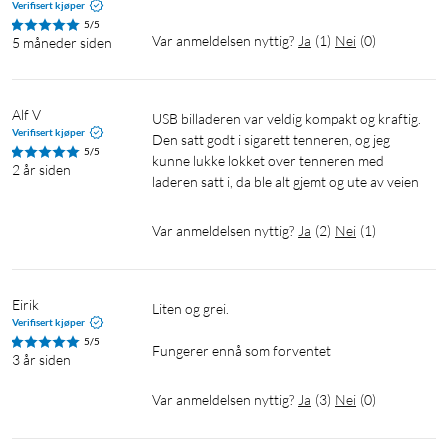
Verifisert kjøper
5/5
Var anmeldelsen nyttig?
Ja
(
1
)
Nei
(
0
)
5 måneder siden
Alf V
USB billaderen var veldig kompakt og kraftig.    
Verifisert kjøper
Den satt godt i sigarett tenneren, og jeg 
5/5
kunne lukke lokket over tenneren med 
2 år siden
laderen satt i, da ble alt gjemt og ute av veien
Var anmeldelsen nyttig?
Ja
(
2
)
Nei
(
1
)
Eirik
Liten og grei.

Verifisert kjøper
5/5
Fungerer ennå som forventet
3 år siden
Var anmeldelsen nyttig?
Ja
(
3
)
Nei
(
0
)