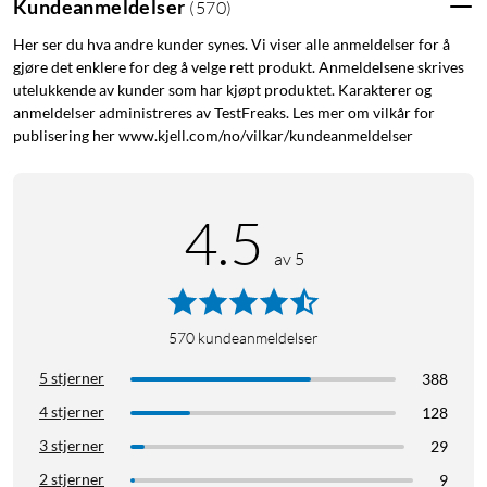
Kundeanmeldelser
(
570
)
Her ser du hva andre kunder synes. Vi viser alle anmeldelser for å
gjøre det enklere for deg å velge rett produkt. Anmeldelsene skrives
utelukkende av kunder som har kjøpt produktet. Karakterer og
anmeldelser administreres av TestFreaks. Les mer om vilkår for
publisering her www.kjell.com/no/vilkar/kundeanmeldelser
4.5
av 5
570
kundeanmeldelser
5 stjerner
388
4 stjerner
128
3 stjerner
29
2 stjerner
9