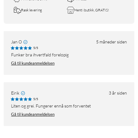
Rask levering
Hent i butikk, GRATIS!
Jan O
5 måneder siden
5/5
Funker bra ihvertfald foreløpig
Gå til kundeanmeldelsen
Eirik
3 år siden
5/5
Liten og grei. Fungerer ennå som forventet
Gå til kundeanmeldelsen