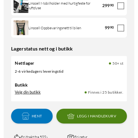
Linocell Mobilholder med hurtigfeste for
299
90
luftdyse
99
90
Linocell Oppbevaringsnett til bilen
Lagerstatus nett og i butikk
Nettlager
50+ st
2-6 virkedagers leveringstid
Butikk
Velg din butikk
Finnes i 25 butikker.
HENT
LEGG I HANDLEKURV
Fri frakt fra 599,-
Fri retur