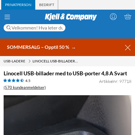
PRIVATPERSON
BEDRIFT
SOMMERSALG – Opptil 50 %
→
USB-LADERE
LINOCELL USB-BILLADER MED TO USB-PORTER 4,8 A SVART
Linocell USB-billader med to USB-porter 4,8 A Svart
4.5
Artikkelnr: 97718
(570 kundeanmeldelser)