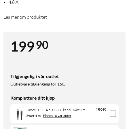
4,8 A
Les mer om produktet
90
199
Tilgjengelig i vår outlet
Outletvare tilgjengelig for
160,-
Komplettere ditt kjøp
159
90
Linocell USB-A til USB-C-kabel Svart 1 m
Svart 1 m
Finnes i 6 varianter