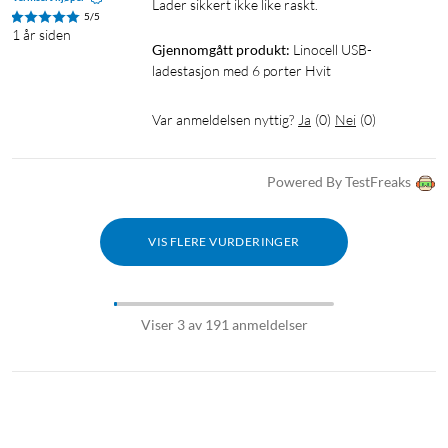
Lader sikkert ikke like raskt.
5/5
1 år siden
Gjennomgått produkt:
Linocell USB-
ladestasjon med 6 porter Hvit
Var anmeldelsen nyttig?
Ja
(
0
)
Nei
(
0
)
Powered By TestFreaks
VIS FLERE VURDERINGER
Viser 3 av 191 anmeldelser