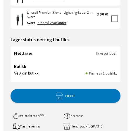
Linocell Premium Kevlar Lightning-kabel 2 m
299
90
Svart
Svart
Finnes i 2 varianter
Lagerstatus nett og i butikk
Nettlager
Ikke på lager
Butikk
Velg din butikk
Finnes i 1 butikk.
HENT
Fri frakt fra 599,-
Fri retur
Rask levering
Hent i butikk, GRATIS!