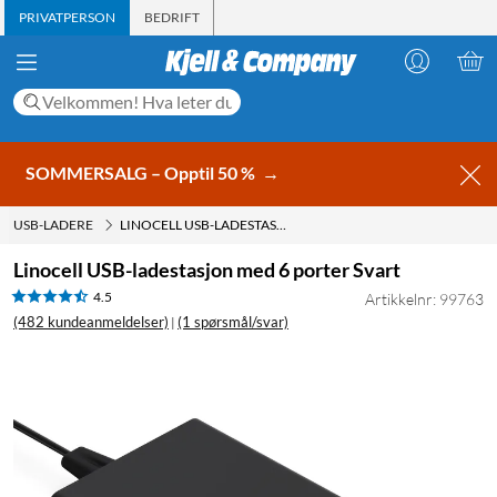
PRIVATPERSON
BEDRIFT
SOMMERSALG – Opptil 50 %
→
USB-LADERE
LINOCELL USB-LADESTASJON MED 6 PORTER SVART
Linocell USB-ladestasjon med 6 porter Svart
4.5
Artikkelnr: 99763
(482 kundeanmeldelser)
(1 spørsmål/svar)
|