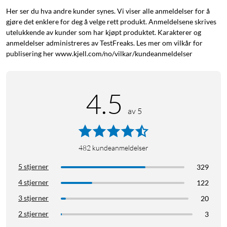
Her ser du hva andre kunder synes. Vi viser alle anmeldelser for å
gjøre det enklere for deg å velge rett produkt. Anmeldelsene skrives
utelukkende av kunder som har kjøpt produktet. Karakterer og
anmeldelser administreres av TestFreaks. Les mer om vilkår for
publisering her www.kjell.com/no/vilkar/kundeanmeldelser
4.5
av 5
482
kundeanmeldelser
5 stjerner
329
4 stjerner
122
3 stjerner
20
2 stjerner
3