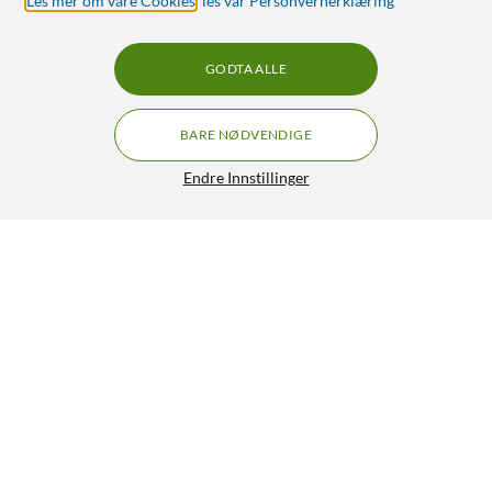
Les mer om våre Cookies
,
les vår Personvernerklæring
GODTA ALLE
BARE NØDVENDIGE
Endre Innstillinger
Linocell USB-ladestasjon med 6 porter Svart
499,90
4.5/5
HENT