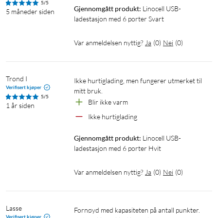
5/5
Gjennomgått produkt:
Linocell USB-
5 måneder siden
ladestasjon med 6 porter Svart
Var anmeldelsen nyttig?
Ja
(
0
)
Nei
(
0
)
Trond I
Ikke hurtiglading, men fungerer utmerket til 
Verifisert kjøper
mitt bruk. 
5/5
Blir ikke varm
1 år siden
Ikke hurtiglading
Gjennomgått produkt:
Linocell USB-
ladestasjon med 6 porter Hvit
Var anmeldelsen nyttig?
Ja
(
0
)
Nei
(
0
)
Lasse
Fornøyd med kapasiteten på antall punkter. 
Verifisert kjøper