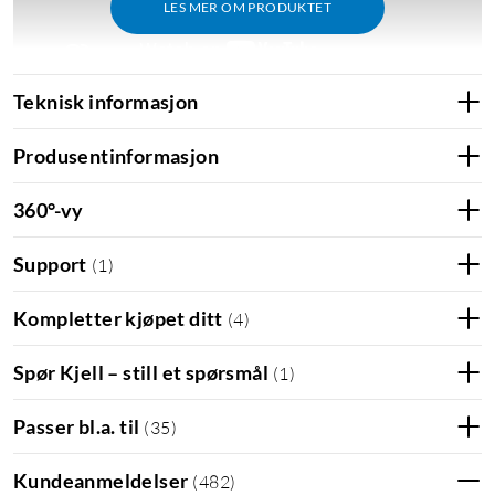
LES MER OM PRODUKTET
Teknisk informasjon
USB-strømadapter
USB-støpsel
Lader til mobil
Produsentinformasjon
Lader til nettbrett
Multilader
360°-vy
Support
(
1
)
Kompletter kjøpet ditt
(
4
)
Spør Kjell – still et spørsmål
(
1
)
Passer bl.a. til
(
35
)
Kundeanmeldelser
(
482
)