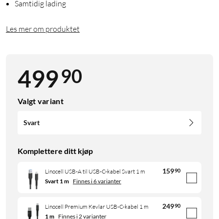
Samtidig lading
Les mer om produktet
90
499
Valgt variant
Svart
Komplettere ditt kjøp
159
90
Linocell USB-A til USB-C-kabel Svart 1 m
Svart 1 m
Finnes i 6 varianter
249
90
Linocell Premium Kevlar USB-C-kabel 1 m
1 m
Finnes i 2 varianter