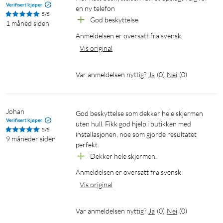
Verifisert kjøper
en ny telefon
5/5
God beskyttelse
1 måned siden
Anmeldelsen er oversatt fra svensk
Vis original
Var anmeldelsen nyttig?
Ja
(
0
)
Nei
(
0
)
Johan
God beskyttelse som dekker hele skjermen 
Verifisert kjøper
uten hull. Fikk god hjelp i butikken med 
5/5
installasjonen, noe som gjorde resultatet 
9 måneder siden
perfekt.
Dekker hele skjermen.
Anmeldelsen er oversatt fra svensk
Vis original
Var anmeldelsen nyttig?
Ja
(
0
)
Nei
(
0
)