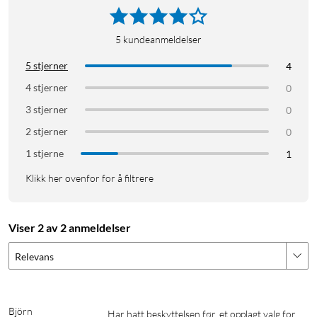
5
kundeanmeldelser
5 stjerner
4
4 stjerner
0
3 stjerner
0
2 stjerner
0
1 stjerne
1
Klikk her ovenfor for å filtrere
Viser 2 av 2 anmeldelser
Relevans
Björn
Har hatt beskyttelsen før, et opplagt valg for 