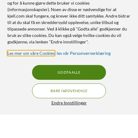
og for å kunne gjøre dette bruker vi cookies
(informasjonskapsler). Noen av disse er nødvendige for at
kjell.com skal fungere, og krever ikke ditt samtykke. Andre bidrar
til at du skal få en skreddersydd opplevelse, unike tilbud og
tilpassede annonser. Ved å klikke på "Godta alle" godkjenner du
bruk av slike cookies. Du kan også velge hvilke cookies du vil
godkjenne, via lenken "Endre innstillinger".
Les mer om våre Cookies
,
les vår Personvernerklæring
GODTA ALLE
BARE NØDVENDIGE
Endre Innstillinger
Linocell Elite Extreme Curved Skjermbeskytter for iPhone
Air
299,90
4/5