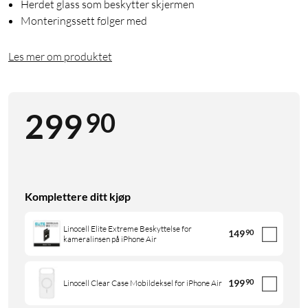
Herdet glass som beskytter skjermen
Monteringssett følger med
Les mer om produktet
90
299
Komplettere ditt kjøp
Linocell Elite Extreme Beskyttelse for
149
90
kameralinsen på iPhone Air
199
90
Linocell Clear Case Mobildeksel for iPhone Air