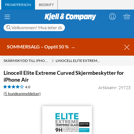
PRIVATPERSON
BEDRIFT
SOMMERSALG – Opptil 50 %
→
SKÄRMSKYDD TILL IPHONE AIR
LINOCELL ELITE EXTREME CURVED SKJERMBESKYTTER FOR IPHONE AIR
Linocell Elite Extreme Curved Skjermbeskytter for
iPhone Air
4.0
Artikkelnr: 29723
(5 kundeanmeldelser)