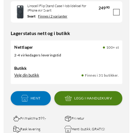
Linocell Flip Stand Case Mobildeksel for
249
90
iPhone Air Svart
Svart
Finnes i 2 varianter
Lagerstatus nett og i butikk
Nettlager
100+ st
2-4 virkedagers leveringstid
Butikk
Velg din butikk
Finnes i 31 butikker.
HENT
LEGG I HANDLEKURV
Fri frakt fra 599,-
Fri retur
Rask levering
Hent i butikk, GRATIS!