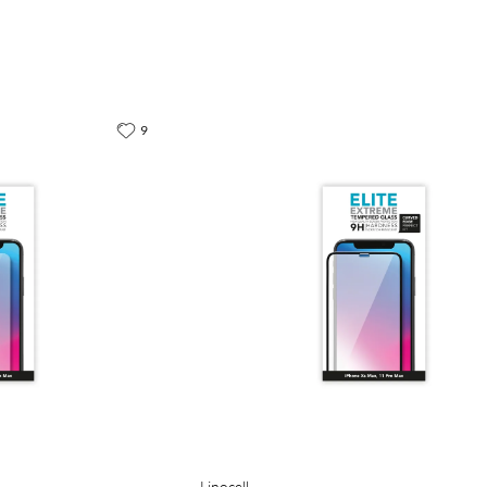
9
Linocell