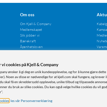
Om oss
Aktu
Om Kjell & Company
Kabel
Medlemskapet
Kampan
Slik jobber vi
Medle
Bærekraft
Nyhet
Åpenhetsloven
Varem
Karriere
Våre butikker
Tilgjengelighet
er vi cookies på Kjell & Company
pany ønsker å gi deg en unik kundeopplevelse, og for å kunne gjøre dette 
r). Noen av disse er nødvendige for at kjell.com skal fungere, og krever i
 du skal få en skreddersydd opplevelse, unike tilbud og tilpassede annonse
nner du bruk av slike cookies. Du kan også velge hvilke cookies du vil go
r".
ookies
,
les vår Personvernerklæring