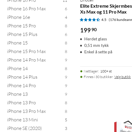
11
Elite Extreme Skjermbes
iPhone 16 Pro Max
6
Xs Max og 11 Pro Max
iPhone 16e
4
4.5
(176 kundeanm
iPhone 15 Pro
8
199
90
iPhone 15 Plus
6
Herdet glass
iPhone 15
8
0,51 mm tykk
iPhone 15 Pro Max
8
Enkel å sette på
iPhone 14 Pro Max
9
iPhone 14
8
Nettlager
:
100+ st
iPhone 14 Plus
9
Finnes i 30 butikker.
Velg butikk
iPhone 14 Pro
9
iPhone 13
9
iPhone 13 Pro
8
iPhone 13 Pro Max
8
iPhone 13 Mini
5
iPhone SE (2020)
3