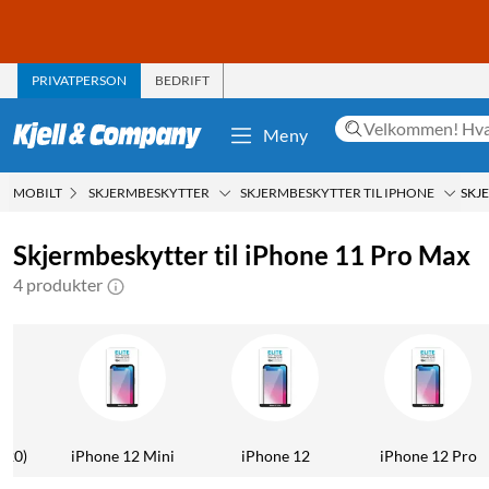
PRIVATPERSON
BEDRIFT
Meny
MOBILT
SKJERMBESKYTTER
SKJERMBESKYTTER TIL IPHONE
SKJ
Skjermbeskytter til iPhone 11 Pro Max
4 produkter
020)
iPhone 12 Mini
iPhone 12
iPhone 12 Pro