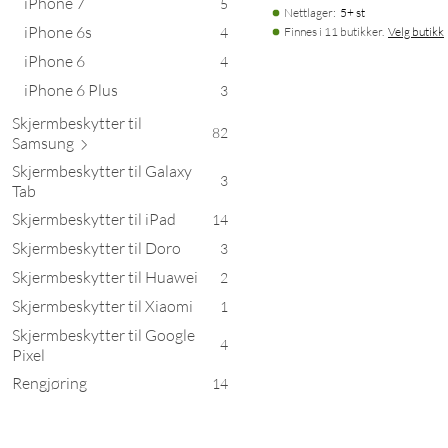
iPhone 7
5
Nettlager
:
5+ st
iPhone 6s
4
Finnes i 11 butikker.
Velg butikk
iPhone 6
4
iPhone 6 Plus
3
Skjermbeskytter til
82
Sa
msung
Skjermbeskytter til Galaxy
3
Tab
Skjermbeskytter til iPad
14
Skjermbeskytter til Doro
3
Skjermbeskytter til Huawei
2
Skjermbeskytter til Xiaomi
1
Skjermbeskytter til Google
4
Pixel
Rengjøring
14