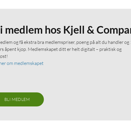
li medlem hos Kjell & Compa
medlem og få ekstra bra medlemspriser, poeng på alt du handler og
rs åpent kjøp. Medlemskapet ditt er helt digitalt – praktisk og
løst!
mer om medlemskapet
BLI MEDLEM