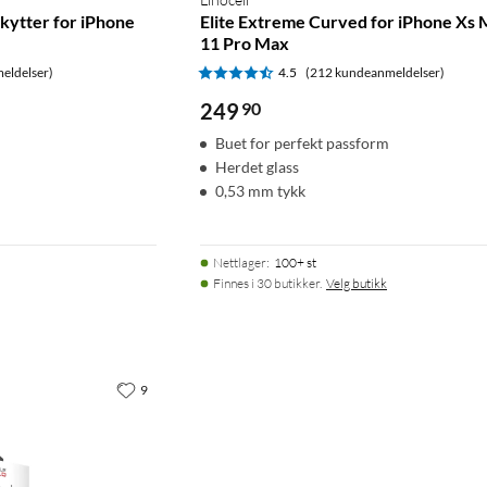
kytter for iPhone
Elite Extreme Curved for iPhone Xs 
11 Pro Max
eldelser)
4.5
(212 kundeanmeldelser)
249
90
Buet for perfekt passform
Herdet glass
0,53 mm tykk
Nettlager
:
100+ st
Finnes i 30 butikker.
Velg butikk
9