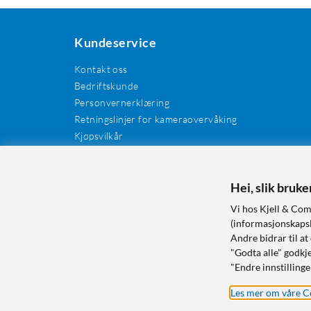
Kundeservice
Kontakt oss
Bedriftskunde
Personvernerklæring
Retningslinjer for kameraovervåking
Kjøpsvilkår
EE-avfall
Cookies / informasjonskapsler
Kundeanmeldelser
Hei, slik bruk
Manualer og drivere
Vi hos Kjell & Com
Retur og reklamasjon
(informasjonskapsle
Andre bidrar til at
"Godta alle" godkje
"Endre innstillinge
Les mer om våre C