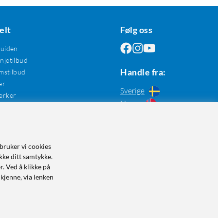
elt
Følg oss
guiden
jetilbud
Handle fra:
mstilbud
er
Sverige
erker
Norge
bruker vi cookies
kke ditt samtykke.
r. Ved å klikke på
dkjenne, via lenken