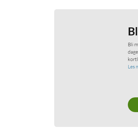
B
Bli 
dage
kort
Les 