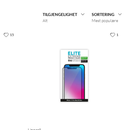
TILGJENGELIGHET
SORTERING
Alt
Mest populære
15
1
Linocell