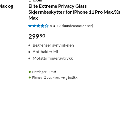
Max og
Elite Extreme Privacy Glass
Skjermbeskytter for iPhone 11 Pro Max/Xs
Max
4.0
(20 kundeanmeldelser)
299
90
Begrenser synvinkelen
Antibakteriell
Motstår fingeravtrykk
Nettlager
:
1+ st
Finnes i 2 butikker.
Velg butikk