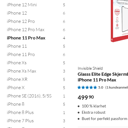
iPhone 12 Mini
5
iPhone 12
6
iPhone 12 Pro
6
iPhone 12 Pro Max
6
iPhone 11 Pro Max
4
iPhone 11
5
iPhone 11 Pro
6
iPhone Xs
5
Invisible Shield
iPhone Xs Max
3
Glasss Elite Edge Skjerm
iPhone XR
5
iPhone 11 Pro Max
iPhone X
5
5.0
(1 kundeanmel
iPhone SE (2016), 5/5S
1
499
90
iPhone 8
5
100 % klarhet
iPhone 8 Plus
Ekstra robust
1
Buet for perfekt passform
iPhone 7 Plus
3