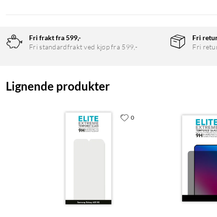
Fri frakt fra 599,-
Fri retu
Fri standardfrakt ved kjøp fra 599,-
Fri retu
Lignende produkter
0