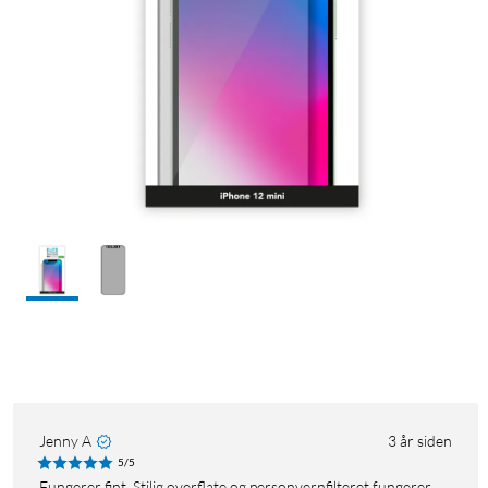
Jenny A
3 år siden
5/5
Fungerer fint. Stilig overflate og personvernfilteret fungerer