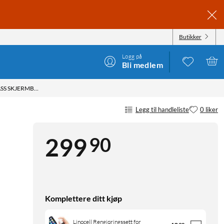
Butikker
Logg på
Bli medlem
LINOCELL ELITE EXTREME PRIVACY GLASS SKJERMBESKYTTER FOR IPHONE 12 MINI
Legg til handleliste
0 liker
90
299
Komplettere ditt kjøp
Linocell Rengjøringssett for