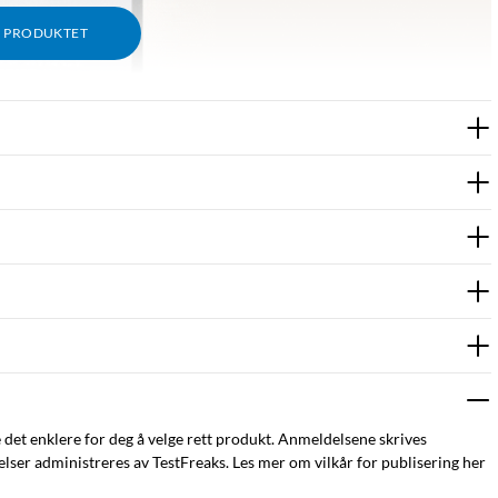
M PRODUKTET
e det enklere for deg å velge rett produkt. Anmeldelsene skrives
ser administreres av TestFreaks. Les mer om vilkår for publisering her