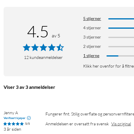
Privacy Glass – gjør skjermen lesbar bare for deg
Trygg – antibakteriell overflatebehandling
5 stjerner
Herdet glass – 9H på hardhetsskalaen og vanskelig å ripe
4.5
4 stjerner
Boblefri – lett å sette på
av 5
3 stjerner
Diskret – bare 0,6 mm tykk
Anti-fingeravtrykk – spesialbelegget motvirker fingeravtr
2 stjerner
100 % glatt og responsiv – skjermen beholder sine egensk
1 stjerne
12
kundeanmeldelser
I forpakningen
Klikk her ovenfor for å filtre
Skjermbeskytter i herdet glass
Mikrofiberduk
Viser 3 av 3 anmeldelser
Rengjøringsmiddel
Støvfjerner
Jenny A
Fungerer fint. Stilig overflate og personvernfilte
Verifisert kjøper
Anmeldelsen er oversatt fra svensk
Vis original
5/5
3 år siden