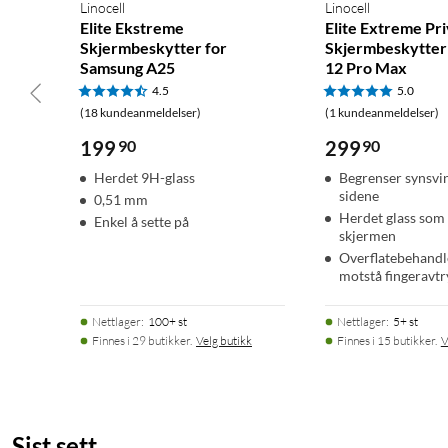
Linocell
Linocell
Elite Ekstreme
Elite Extreme Pr
Skjermbeskytter for
Skjermbeskytter 
Samsung A25
12 Pro Max
4.5
5.0
(18 kundeanmeldelser)
(1 kundeanmeldelser)
199
90
299
90
Herdet 9H-glass
Begrenser synsvin
sidene
0,51 mm
Herdet glass som 
Enkel å sette på
skjermen
Overflatebehandle
motstå fingeravtr
Nettlager
:
100+ st
Nettlager
:
5+ st
Finnes i 29 butikker.
Velg butikk
Finnes i 15 butikker.
V
Sist sett