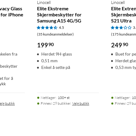
Linocell
Linocell
ivacy Glass
Elite Ekstreme
Elite Extr
for iPhone
Skjermbeskytter for
Skjermbesk
Samsung A15 4G/5G
S21 Ultra
4.5
3
(35 kundeanmeldelser)
(175 kundeanme
199
90
249
90
kelen fra
Herdet 9H-glass
Buet for p
0,51 mm
Herdet gla
beskytter
Enkel å sette på
0,53 mm t
t for å
ykk
Nettlager
:
100+ st
Nettlager
:
10
elg butikk
Finnes i 29 butikker.
Velg butikk
Finnes i 29 bu