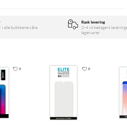
r
Rask levering
r i alle butikkene våre.
2–4 virkedagers leverings
lagervarer
0
0