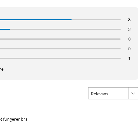
8
3
0
ykk
0
aper
1
re
Relevans
ret fungerer bra.