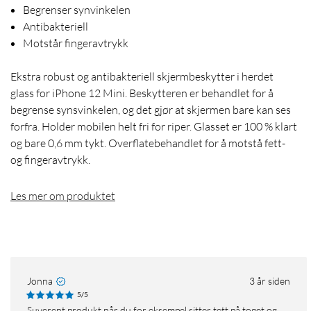
Begrenser synvinkelen
Antibakteriell
Motstår fingeravtrykk
Ekstra robust og antibakteriell skjermbeskytter i herdet
glass for iPhone 12 Mini. Beskytteren er behandlet for å
begrense synsvinkelen, og det gjør at skjermen bare kan ses
forfra. Holder mobilen helt fri for riper. Glasset er 100 % klart
og bare 0,6 mm tykt. Overflatebehandlet for å motstå fett-
og fingeravtrykk.
Les mer om produktet
Jonna
3 år siden
5/5
Suverent produkt når du for eksempel sitter tett på toget og