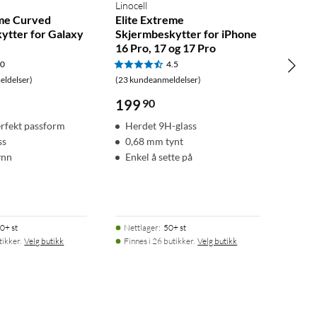
Linocell
eme Curved
Elite Extreme
ytter for Galaxy
Skjermbeskytter for iPhone
16 Pro, 17 og 17 Pro
.0
4.5
ldelser)
(23 kundeanmeldelser)
199
90
erfekt passform
Herdet 9H-glass
ss
0,68 mm tynt
ynn
Enkel å sette på
0+ st
Nettlager
:
50+ st
tikker.
Velg butikk
Finnes i 26 butikker.
Velg butikk