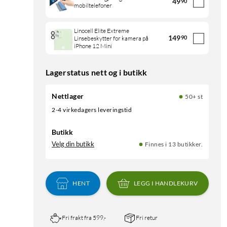
49
90
mobiltelefoner
Linocell Elite Extreme
149
90
Linsebeskytter for kamera på
iPhone 12 Mini
Lagerstatus nett og i butikk
Nettlager
50+ st
2-4 virkedagers leveringstid
Butikk
Velg din butikk
Finnes i 13 butikker.
HENT
LEGG I HANDLEKURV
Fri frakt fra 599,-
Fri retur