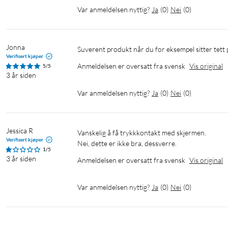
Var anmeldelsen nyttig?
Ja
(
0
)
Nei
(
0
)
Jonna
Suverent produkt når du for eksempel sitter tett på
Verifisert kjøper
Anmeldelsen er oversatt fra svensk
Vis original
5/5
3 år siden
Var anmeldelsen nyttig?
Ja
(
0
)
Nei
(
0
)
Jessica R
Vanskelig å få trykkkontakt med skjermen.

Verifisert kjøper
Nei, dette er ikke bra, dessverre.
1/5
3 år siden
Anmeldelsen er oversatt fra svensk
Vis original
Var anmeldelsen nyttig?
Ja
(
0
)
Nei
(
0
)