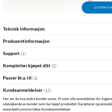
LES MER O
Teknisk informasjon
Produsentinformasjon
Support
(
1
)
Kompletter kjøpet ditt
(
2
)
Passer bl.a. til
(
1
)
Kundeanmeldelser
(
12
)
Her ser du hva andre kunder synes. Vi viser alle anmeldelser for å gjør
utelukkende av kunder som har kjøpt produktet. Karakterer og anmeldel
Funksjoner:
www.kjell.com/no/vilkar/kundeanmeldelser